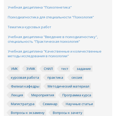
Учебная дисциплина "Психогенетика"
Психодиагностика для специальности "Психология"
Тематика курсовых работ
Учебная дисциплина "Введение в психодиагностику",
специальность "Практическая психология"
Учебная дисциплина "Качественные и количественные
методы исследования в психологии"
УМК
ЭУМК
СНИЛ
тест
задание
курсовая работа
практика
сессия
Филиал кафедры
Методический материал
Лекция
Мероприятия
Программа курса
Магистратура
Семинар
Научные статьи
Вопросы к экзамену
Вопросы к зачету