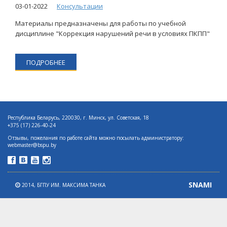
03-01-2022
Консультации
Материалы предназначены для работы по учебной
дисциплине "Коррекция нарушений речи в условиях ПКПП"
ПОДРОБНЕЕ
Республика Беларусь, 220030, г. Минск, ул. Советская, 18
+375 (17) 226-40-24
Отзывы, пожелания по работе сайта можно посылать администратору:
webmaster@bspu.by
SNAMI
2014,
БГПУ ИМ. МАКСИМА ТАНКА