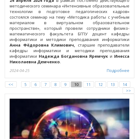
24 апреля 2024 года
в рамках постоянно действующего
методического семинара «Интенсивные образовательные
технологии в подготовке педагогических кадров»
состоялся семинар на тему «Методика работы с учебным
материалом в виртуальном образовательном
пространстве», который провели сотрудники физико-
математического факультета БГПУ доцент кафедры
информатики и методики преподавания информатики
Анна Фёдоровна Климович,
старшие преподаватели
кафедры информатики и методики преподавания
информатики
Надежда Богдановна Яремчук
и
Инесса
Николаевна Демченко
.
2024-04-25
Подробнее
<<
5
6
7
8
9
10
11
12
13
14
>>