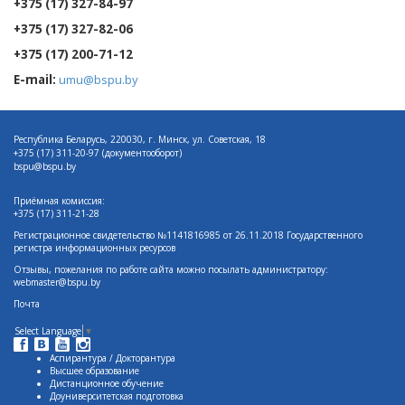
+375 (17) 327-84-97
+375 (17) 327-82-06
+375 (17) 200-71-12
E-mail:
umu@bspu.by
Республика Беларусь, 220030, г. Минск, ул. Советская, 18
+375 (17)
311-20-97 (документооборот)
bspu@bspu.by
Приёмная комиссия:
+375 (17) 311-21-28
Регистрационное свидетельство №1141816985 от 26.11.2018 Государственного
регистра информационных ресурсов
Отзывы, пожелания по работе сайта можно посылать администратору:
webmaster@bspu.by
Почта
Select Language
▼
Аспирантура / Докторантура
Высшее образование
Дистанционное обучение
Доуниверситетская подготовка