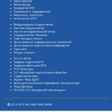
Карта корпусов
Магистратура
Руководство БГПУ
Управления и подразделения
Факультеты, институты
Антиплагиат БГПУ
Международное сотрудничество
Научное сотрудничество
Научно-исследовательский сектор
Сотрудничество с бизнесом
Совет молодых ученых
Центр развития информационных технологий
Центр развития педагогического образования
Одно окно
Ресурсы и услуги
ПО ОО БРСМ
Профком студентов БГПУ
Профсоюз работников БГПУ
РОО Белая русь
ОО «Белорусское педагогическое общество»
Студенческий совет
Журнал "Весцi БДПУ"
Центр дополнительного образования «Альтернатива»
Наши баннеры
ПО БГПУ ОО «Белорусский союз женщин»
2014,
БГПУ ИМ. МАКСИМА ТАНКА