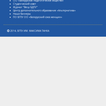
ОО «Белорусское педагогическое общество»
Студенческий совет
Журнал "Весцi БДПУ"
Центр дополнительного образования «Альтернатива»
Наши баннеры
ПО БГПУ ОО «Белорусский союз женщин»
2014,
БГПУ ИМ. МАКСИМА ТАНКА