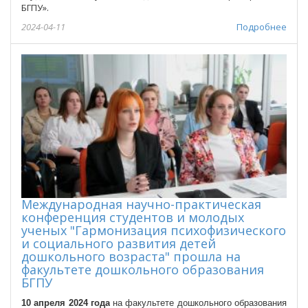
БГПУ».
2024-04-11
Подробнее
Международная научно-практическая
конференция студентов и молодых
ученых "Гармонизация психофизического
и социального развития детей
дошкольного возраста" прошла на
факультете дошкольного образования
БГПУ
10 апреля 2024 года
на факультете дошкольного образования