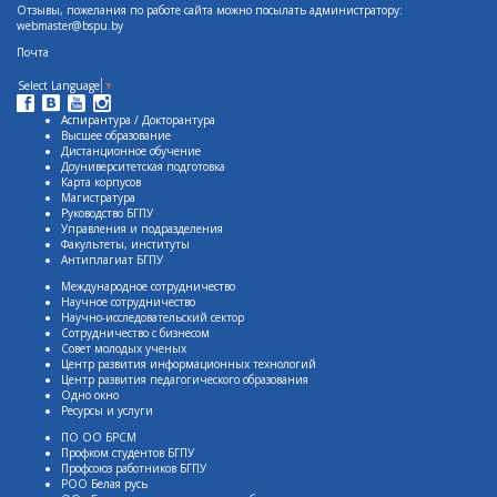
Отзывы, пожелания по работе сайта можно посылать администратору:
webmaster@bspu.by
Почта
Select Language
▼
Аспирантура / Докторантура
Высшее образование
Дистанционное обучение
Доуниверситетская подготовка
Карта корпусов
Магистратура
Руководство БГПУ
Управления и подразделения
Факультеты, институты
Антиплагиат БГПУ
Международное сотрудничество
Научное сотрудничество
Научно-исследовательский сектор
Сотрудничество с бизнесом
Совет молодых ученых
Центр развития информационных технологий
Центр развития педагогического образования
Одно окно
Ресурсы и услуги
ПО ОО БРСМ
Профком студентов БГПУ
Профсоюз работников БГПУ
РОО Белая русь