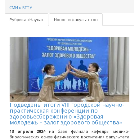
СМИ о БГПУ
Рубрика «Наука»
Новости факультетов
Подведены итоги VIII городской научно-
практическая конференции по
здоровьесбережению «Здоровая
молодежь – залог здорового общества»
13 апреля
2024
на базе филиала кафедры медико-
биологических основ физического воспитания факультета