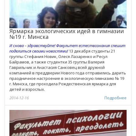
Ярмарка экологических идей в гимназии
№19 г. Минска
И снова – здравствуйте! Факультет естествознания спешит
поделиться своими новостями!
13 декабря студенты 21
группы Стефания Новик, Олеся Лазаренко и Ресул
Байрамов, а также студентки 35 группы Валерия
Гаврильчик и Анастасия Санковец всей дружной
компанией в преддверии Нового года отправились дарить
праздничное настроение в экологическую гимназию № 19
г. Минска, где проходила Рождественская ярмарка для
детей и взрослых.
2014-12-16
Подробнее