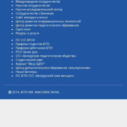
Международное сотрудничество
Научное сотрудничество
Научно-исследовательский сектор
Сотрудничество с бизнесом
Совет молодых ученых
Центр развития информационных технологий
Центр развития педагогического образования
Одно окно
Ресурсы и услуги
ПО ОО БРСМ
Профком студентов БГПУ
Профсоюз работников БГПУ
РОО Белая русь
ОО «Белорусское педагогическое общество»
Студенческий совет
Журнал "Весцi БДПУ"
Центр дополнительного образования «Альтернатива»
Наши баннеры
ПО БГПУ ОО «Белорусский союз женщин»
2014,
БГПУ ИМ. МАКСИМА ТАНКА