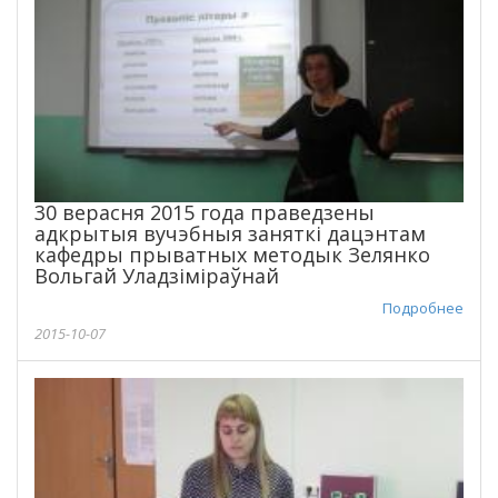
30 верасня 2015 года праведзены
адкрытыя вучэбныя заняткі дацэнтам
кафедры прыватных методык Зелянко
Вольгай Уладзіміраўнай
Подробнее
2015-10-07