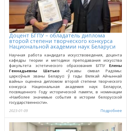
Доцент БГПУ – обладатель диплома
второй степени творческого конкурса
Национальной академии наук Беларуси
Научная работа кандидата искусствоведения, доцента
кафедры теории и методики преподавания искусства
факультета эстетического образования БГПУ
Елены
Геннадьевны Шатько
«Гукавы сімвал Радзімы:
царкоўныя званы Беларусі ў гады Вялікай Айчыннай
вайны» оценена дипломом второй степени творческого
конкурса Национальная академия наук Беларуси,
посвященного Году исторической памяти, в номинации
«Наиболее значимые события в истории белорусской
государственности».
2023-01-09
Подробнее