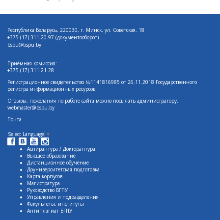
Республика Беларусь, 220030, г. Минск, ул. Советская, 18
+375 (17)
311-20-97 (документооборот)
bspu@bspu.by
Приёмная комиссия:
+375 (17) 311-21-28
Регистрационное свидетельство №1141816985 от 26.11.2018 Государственного
регистра информационных ресурсов
Отзывы, пожелания по работе сайта можно посылать администратору:
webmaster@bspu.by
Почта
Select Language
▼
Аспирантура / Докторантура
Высшее образование
Дистанционное обучение
Доуниверситетская подготовка
Карта корпусов
Магистратура
Руководство БГПУ
Управления и подразделения
Факультеты, институты
Антиплагиат БГПУ