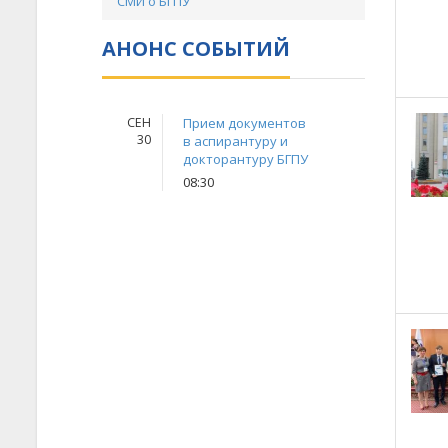
СМИ о БГПУ
АНОНС СОБЫТИЙ
СЕН
Прием документов
30
в аспирантуру и
докторантуру БГПУ
08:30