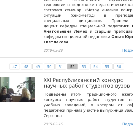
технологии в подготовке педагогических к
состоялся семинар «Метод анализа конкр
ситуации (кейс-метод) в преподав
специальных дисциплин». Провели
доцент кафедры специальной педагогики
Анатольевна Лемех
и старший преподав
кафедры специальной педагогики
Ольга Юр
Светлакова
.
2019-03-29
Подр
47
48
49
50
51
52
53
54
55
56
ХХI Республиканский конкурс
научных работ студентов вузов
Подведены итоги традиционного ежего
конкурса научных работ студентов в
учебных заведений, в котором от ка
педагогики приняла участие выпускница Зая
Сергевна.
2015-02-16
Подр