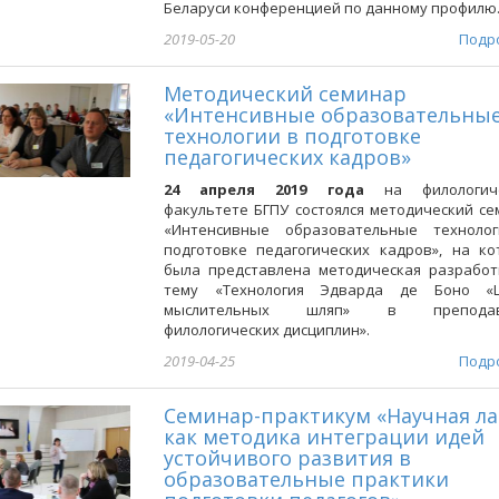
Беларуси конференцией по данному профилю
2019-05-20
Подр
Методический семинар
«Интенсивные образовательны
технологии в подготовке
педагогических кадров»
24 апреля 2019 года
на филологич
факультете БГПУ состоялся методический с
«Интенсивные образовательные техноло
подготовке педагогических кадров», на ко
была представлена методическая разработ
тему «Технология Эдварда де Боно «
мыслительных шляп» в преподав
филологических дисциплин».
2019-04-25
Подр
Семинар-практикум «Научная ла
как методика интеграции идей
устойчивого развития в
образовательные практики