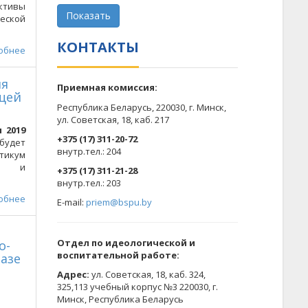
ктивы
ческой
КОНТАКТЫ
обнее
ия
Приемная комиссия:
щей
Республика Беларусь, 220030, г. Минск,
ул. Советская, 18, каб. 217
 2019
+375 (17) 311-20-72
 будет
​внутр.тел.: 204
тикум
ой и
+375 (17) 311-21-28
​внутр.тел.: 203
обнее
E-mail:
priem@bspu.by
Отдел по идеологической и
о-
воспитательной работе:
азе
Адрес:
ул. Советская, 18, каб. 324,
325,113 учебный корпус №3 220030, г.
Минск, Республика Беларусь