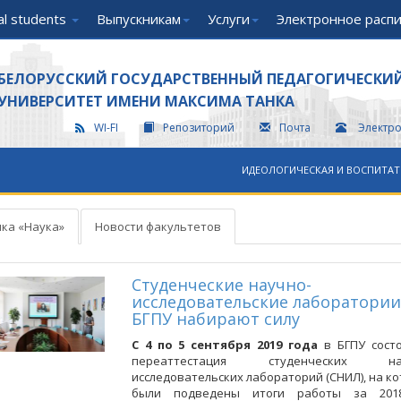
nal students
Выпускникам
Услуги
Электронное расп
БЕЛОРУССКИЙ ГОСУДАРСТВЕННЫЙ ПЕДАГОГИЧЕСКИ
УНИВЕРСИТЕТ ИМЕНИ МАКСИМА ТАНКА
WI-FI
Репозиторий
Почта
Электр
ИДЕОЛОГИЧЕСКАЯ И ВОСПИТАТ
ка «Наука»
Новости факультетов
Студенческие научно-
исследовательские лаборатории
БГПУ набирают силу
С
4 по 5 сентября 2019 года
в БГПУ состо
переаттестация студенческих нау
исследовательских лабораторий (СНИЛ), на к
были подведены итоги работы за 2018