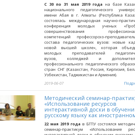
С 30 по 31 мая 2019 года
на базе Казах
национального педагогического универс
имени Абая в г. Алматы (Республика Казах
состоялась международная научно-практич
конференция молодых ученых «Проб
совершенствования профессионал
компетенций профессорско-преподаватель
состава педагогических вузов: новые ка
новой высшей школе», которая объед
молодых преподавателей педагогич
вузов, колледжей и дополнитель
профессионального педагогического образо
стран СНГ (Казахстан, Россия, Киргизия, Бел
Узбекистан, Таджикистан и Армения).
2019-06-07
Подр
Методический семинар-практи
«Использование ресурсов
интерактивной доски в обучени
русскому языку как иностранно
22 мая 2019 года
в БГПУ состоялся методич
семинар-практикум «Использование рес
интерактивной доски в обучении русскому 