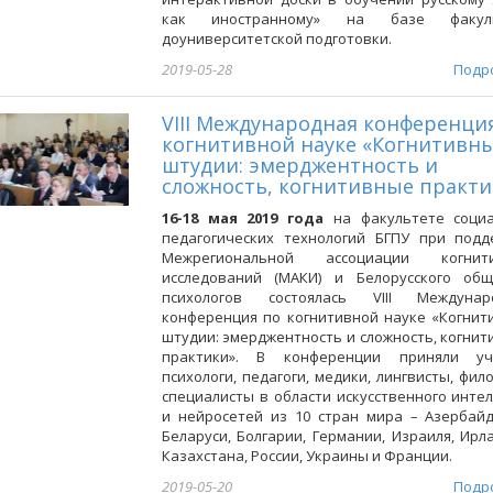
как иностранному» на базе факуль
доуниверситетской подготовки.
2019-05-28
Подр
VIII Международная конференци
когнитивной науке «Когнитивн
штудии: эмерджентность и
сложность, когнитивные практи
16-18 мая 2019 года
на факультете социа
педагогических технологий БГПУ при подд
Межрегиональной ассоциации когнит
исследований (МАКИ) и Белорусского общ
психологов состоялась VIII Междунар
конференция по когнитивной науке «Когнит
штудии: эмерджентность и сложность, когни
практики». В конференции приняли уч
психологи, педагоги, медики, лингвисты, фил
специалисты в области искусственного инте
и нейросетей из 10 стран мира – Азербайд
Беларуси, Болгарии, Германии, Израиля, Ирл
Казахстана, России, Украины и Франции.
2019-05-20
Подр