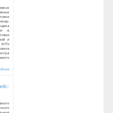
мках
вные
товке
инар-
одика
тия в
овки
вий и
 БГПУ
овела
ентра
вого
обнее
ейс-
вного
ского
льные