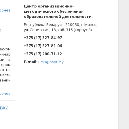
.
Центр организационно-
обнее
методического обеспечения
образовательной деятельности
:
Республика Беларусь, 220030, г. Минск,
е
ул. Советская, 18, каб. 315 (корпус 3)
+375 (17) 327-84-97
+375 (17) 327-82-06
еском
+375 (17) 200-71-12
еминар
гии в
E-mail:
umu@bspu.by
тором
ка на
Шесть
ании
обнее
вка