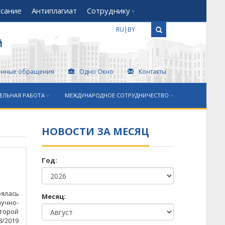
исание
Антиплагиат
Сотруднику
RU
|
BY
Й
онные обращения
Одно Окно
Контакты
ЕЛЬНАЯ РАБОТА
МЕЖДУНАРОДНОЕ СОТРУДНИЧЕСТВО
НОВОСТИ ЗА МЕСЯЦ
Год:
ялась
Месяц:
чно-
оторой
/2019