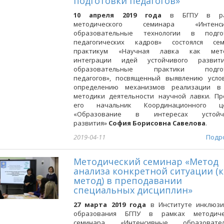
подготовки педагогов»
10 апреля 2019 года
в БГПУ в ра
методического семинара «Интенси
образовательные технологии в подго
педагогических кадров» состоялся сем
практикум «Научная лавка как мет
интеграции идей устойчивого разви
образовательные практики подгот
педагогов», посвященный выявлению усло
определению механизмов реализации в
методики деятельности научной лавки. Пр
его начальник Координационного ц
«Образование в интересах устойчи
развития»
София Борисовна Савелова
.
2019-04-11
Подр
Методический семинар «Метод
анализа конкретной ситуации (к
метод) в преподавании
специальных дисциплин»
27 марта 2019 года
в Институте инклюзи
образования БГПУ в рамках методиче
семинара «Интенсивные образовате