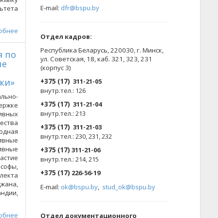
E-mail:
dfr@bspu.by
тета
обнее
Отдел кадров:
Республика Беларусь, 220030, г. Минск,
я по
ул. Советская, 18, каб. 321, 323, 231
ые
(корпус 3)
ки»
+375 (17)
311-21-05
внутр.тел.: 126
льно-
+375 (17)
311-21-04
ержке
внутр.тел.: 213
ивных
ества
+375 (17)
311-21-03
одная
внутр.тел.: 230, 231, 232
ивные
тивные
+375 (17)
311-21-06
астие
внутр.тел.: 214, 215
ософы,
+375 (17)
226-56-19
ллекта
жана,
E-mail:
ok@bspu.by
,
stud_ok@bspu.by
андии,
обнее
Oтдел документационного