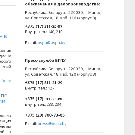
обеспечения и делопроизводства:
Республика Беларусь, 220030, г. Минск,
ул. Советская, 18, каб. 116 (корпус 3)
+375 (17)
311-20-97
Внутр. тел.
:
140, 210
» в
E-mail:
bspu@bspu.by
шения
дил IV
Пресс-служба БГПУ
ского
лений
Республика Беларусь, 220030, г. Минск,
ул. Советская, 18, каб. 120 (корпус 3)
обнее
+375 (17)
311-21-29
Внутр. тел.
:
127
 по
+375 (17)
311-23-80
ии
внутр.тел.: 233, 234
+375 (29) 700-73-85
ошла
енция
E-mail:
press@bspu.by
блемы
вой в