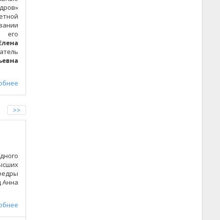
адров»
етной
ании
 его
Елена
атель
ьевна
обнее
>>
дного
ысших
федры
ц Анна
обнее