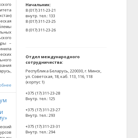
ского
Начальник:
итета
8 (017) 311-23-21
стан)
внутр. тел.: 133
еская
8 (017) 311-23-25
лемы
8 (017) 311-23-26
ьных
ского
дры –
инила
еских
Отдел международного
ного
сотрудничества:
вания
арусь,
Республика Беларусь, 220030, г. Минск,
ул. Советская, 18, каб. 113, 116, 118
(корпус 1)
обнее
+375 (17) 311-23-28
Внутр. тел.: 125
кум
+375 (17) 311-23-27
и
Внутр. тел.: 293
му»
+375 (17) 311-23-31
еский
Внутр. тел.: 294
урсов
языку