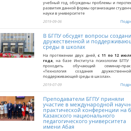
учебный год, обсуждены проблемы и перспе
развития данной формы организации студен
науки в университете
2019-09-06
Подр
В БГПУ обсудят вопросы создан
дружественной и поддерживаю
среды в школах
На протяжении двух дней,
с 11 по 12 июля
года
, на базе Института психологии БГПУ
проходить обучающий семинар-прак
«Технология создания дружественн
поддерживающей среды в школах».
2019-07-09
Подр
Преподаватели БГПУ приняли
участие в международной научн
практической конференции на б
Казахского национального
педагогического университета
имени Абая