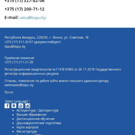
+375 (17) 327-82-06
+375 (17) 200-71-12
E-mail:
umu@bspu.by
Республика Беларусь, 220030, г. Минск, ул. Советская, 18
+375 (17)
311-20-97 (документооборот)
bspu@bspu.by
Приёмная комиссия:
+375 (17) 311-21-28
Регистрационное свидетельство №1141816985 от 26.11.2018 Государственного
регистра информационных ресурсов
Отзывы, пожелания по работе сайта можно посылать администратору:
webmaster@bspu.by
Почта
Select Language
▼
Аспирантура / Докторантура
Высшее образование
Дистанционное обучение
Доуниверситетская подготовка
Карта корпусов
Магистратура