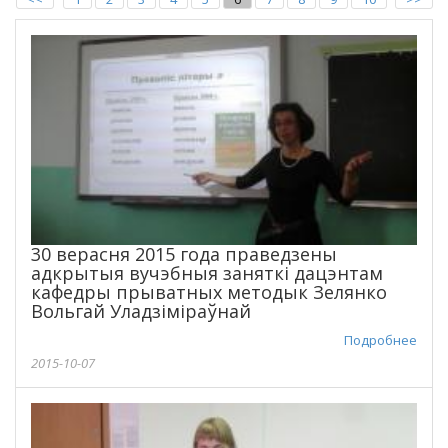
30 верасня 2015 года праведзены
адкрытыя вучэбныя заняткі дацэнтам
кафедры прыватных методык Зелянко
Вольгай Уладзіміраўнай
Подробнее
2015-10-07