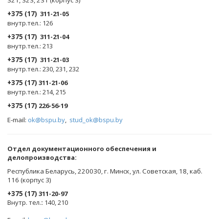
+375 (17)
311-21-05
внутр.тел.: 126
+375 (17)
311-21-04
внутр.тел.: 213
+375 (17)
311-21-03
внутр.тел.: 230, 231, 232
+375 (17)
311-21-06
внутр.тел.: 214, 215
+375 (17)
226-56-19
E-mail:
ok@bspu.by
,
stud_ok@bspu.by
Oтдел документационного обеспечения и
делопроизводства:
Республика Беларусь, 220030, г. Минск, ул. Советская, 18, каб.
116 (корпус 3)
+375 (17)
311-20-97
Внутр. тел.
:
140, 210