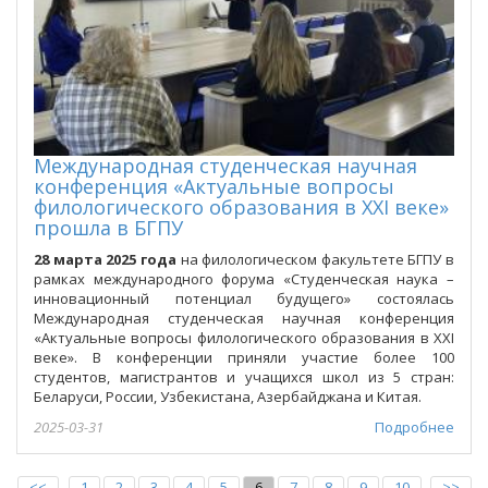
Международная студенческая научная
конференция «Актуальные вопросы
филологического образования в XXI веке»
прошла в БГПУ
28 марта 2025 года
на филологическом факультете БГПУ в
рамках международного форума «Студенческая наука –
инновационный потенциал будущего» состоялась
Международная студенческая научная конференция
«Актуальные вопросы филологического образования в ХХI
веке». В конференции приняли участие более 100
студентов, магистрантов и учащихся школ из 5 стран:
Беларуси, России, Узбекистана, Азербайджана и Китая.
2025-03-31
Подробнее
<<
1
2
3
4
5
6
7
8
9
10
>>