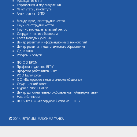
Руководство БГПУ
Управления и подразделения
Факультеты, институты
Антиплагиат БГПУ
Международное сотрудничество
Научное сотрудничество
Научно-исследовательский сектор
Сотрудничество с бизнесом
Совет молодых ученых
Центр развития информационных технологий
Центр развития педагогического образования
Одно окно
Ресурсы и услуги
ПО ОО БРСМ
Профком студентов БГПУ
Профсоюз работников БГПУ
РОО Белая русь
ОО «Белорусское педагогическое общество»
Студенческий совет
Журнал "Весцi БДПУ"
Центр дополнительного образования «Альтернатива»
Наши баннеры
ПО БГПУ ОО «Белорусский союз женщин»
2014,
БГПУ ИМ. МАКСИМА ТАНКА