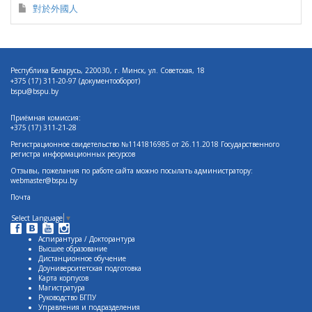
對於外國人
Республика Беларусь, 220030, г. Минск, ул. Советская, 18
+375 (17)
311-20-97 (документооборот)
bspu@bspu.by
Приёмная комиссия:
+375 (17) 311-21-28
Регистрационное свидетельство №1141816985 от 26.11.2018 Государственного
регистра информационных ресурсов
Отзывы, пожелания по работе сайта можно посылать администратору:
webmaster@bspu.by
Почта
Select Language
▼
Аспирантура / Докторантура
Высшее образование
Дистанционное обучение
Доуниверситетская подготовка
Карта корпусов
Магистратура
Руководство БГПУ
Управления и подразделения