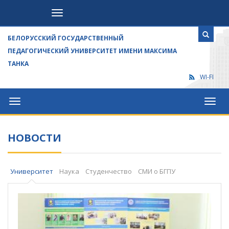
Посетителям
БЕЛОРУССКИЙ ГОСУДАРСТВЕННЫЙ
ПЕДАГОГИЧЕСКИЙ УНИВЕРСИТЕТ ИМЕНИ МАКСИМА
ТАНКА
WI-FI
Университет
Посет
НОВОСТИ
Университет
Наука
Студенчество
СМИ о БГПУ