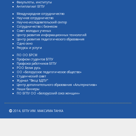
Факультеты, институты
Антиплагиат БГПУ
Международное сотрудничество
Научное сотрудничество
Научно-исследовательский сектор
Сотрудничество с бизнесом
Совет молодых ученых
Центр развития информационных технологий
Центр развития педагогического образования
Одно окно
Ресурсы и услуги
ПО ОО БРСМ
Профком студентов БГПУ
Профсоюз работников БГПУ
РОО Белая русь
ОО «Белорусское педагогическое общество»
Студенческий совет
Журнал "Весцi БДПУ"
Центр дополнительного образования «Альтернатива»
Наши баннеры
ПО БГПУ ОО «Белорусский союз женщин»
2014,
БГПУ ИМ. МАКСИМА ТАНКА