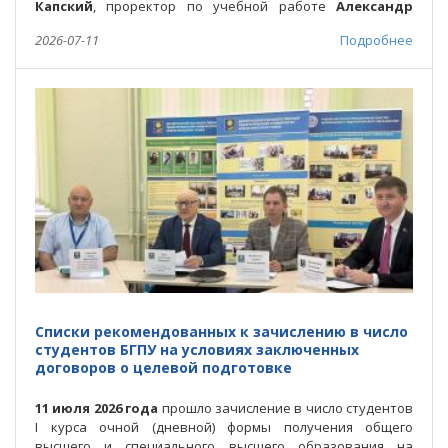
Капский
, проректор по учебной работе
Александр
Александрович Францкевич
и ответственный
2026-07-11
Подробнее
секретарь приемной комиссии
Сергей Александрович
Подберезко
.
Списки рекомендованных к зачислению в число
студентов БГПУ на условиях заключенных
договоров о целевой подготовке
11 июля 2026 года
прошло зачисление в число студентов
І курса очной (дневной) формы получения общего
высшего и специального высшего образования на