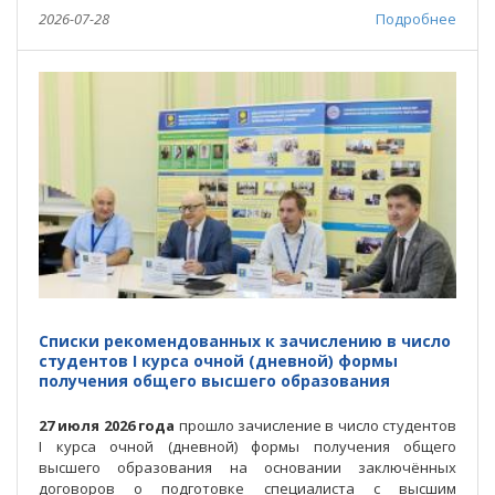
вступительной кампании
Д.В. Капский
, первый
2026-07-28
Подробнее
заместитель председателя приёмной комиссии
А.А.
Францкевич
и ответственный секретарь приёмной
комиссии
С.А. Подберезко
.
Списки рекомендованных к зачислению в число
студентов І курса очной (дневной) формы
получения общего высшего образования
27 июля 2026 года
прошло зачисление в число студентов
І курса очной (дневной) формы получения общего
высшего образования на основании заключённых
договоров о подготовке специалиста с высшим