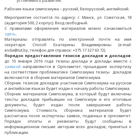
устойчивого развития.
Рабочие языки симпозиума – русский, белорусский, английский.
Мероприятие состоится по адресу: г. Минск, ул. Советская, 18
(аудитория 500, 2 корпус). Вход свободный.
С правилами оформления материалов можно ознакомиться
здесь
.
Материалы отправлять по электронной почте на имя
секретаря: Способ Екатерины Владимировны (е-mail:
esda@tut.by, телефон для справок: +375 17 327 63 72).
Порядок предоставления тезисов докладов и докладов
:
до 10 января 2016 года тезисы доклада и доклады вместе с
заявкой
направляются в Оргкомитет; прошедшие экспертизу
на соответствие проблематике Симпозиума тезисы докладов
включаются в сборник материалов Симпозиума.
Сборник тезисов докладов участников Симпозиума на русском
и английском языках будет издан к началу работы Симпозиума.
Сборник материалов Симпозиума, в который будут включены
тексты докладов прибывших на Симпозиум и его итоговые
документы, будет издан после завершения работы
Симпозиума. Стоимость сборника материалов будет
рассчитана после экспертизы заявок, поданных в оргкомитет.
Порядок оплаты и реквизиты будут сообщены в
информационном письме авторам всех докладов, принятых к
публикации.