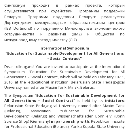
Симпозиум проходит в рамках проекта, который
осуществляется при содействии Программы поддержки
Беларуси. Программа поддержки Беларуси реализуется
Дортмундским международным образовательным центром
(
IBB
Dortmund
) по поручению Министерства экономического
сотрудничества и развития (
BMZ
) и Общества по
международному сотрудничеству (
GIZ
).
International Symposium
"Education for Sustainable Development for All Generations
– Social Contract"
Dear colleagues! You are invited to participate at the International
Symposium "Education for Sustainable Development for All
Generations – Social Contract", which will be held on February 10-11,
2016 at the educational institution Belarusian State Pedagogical
University named after Maxim Tank, Minsk, Belarus.
The Symposium
"Education for Sustainable Development for
All Generations – Social Contract"
is held by its
initiators
:
Belarusian State Pedagogical University named after Maxim Tank
(Belarus), Association "Education for Sustainable
Development" (Belarus) and Wissenschaftsladen Bonn e.V. (Bonn
Science Shop) (Gerrmany)
in partnership with
: Republican Insitute
for Professional Education (Belarus); Yanka Kupala State University