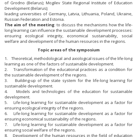
of Grodno (Belarus); Mogilev State Regional Institute of Education
Development (Belarus);
leading universities of Germany, Latvia, Lithuania, Poland, Ukraine,
Russian Federation and Estonia.
The aim of the meeting
: to discuss the mechanisms how the life-
long learning can influence the sustainable development processes:
ensuring ecological integrity, economical sustainability, social
welfare and development of the human resources in the regions.
Topic areas of the symposium
1. Theoretical, methodological and axiological issues of the life-long
learning as one of the factors of sustainable development.
2. Transformation of the educational practices as a condition for
the sustainable development of the regions.
3. Building-up of the state system for the life-long learning for
sustainable development.
4. Models and technologies of the education for sustainable
development.
5. Life-long learning for sustainable development as a factor for
ensuring ecological integrity of the regions.
6. Life-long learning for sustainable development as a factor for
ensuring economical sustainability of the regions.
7. Life-long learning for sustainable development as a factor for
ensuring social welfare of the regions.
8. Development of the human resources in the field of education