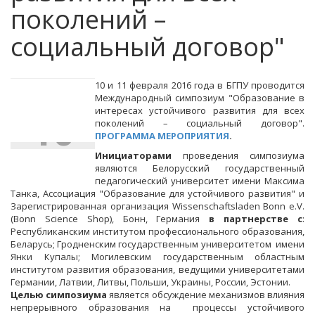
поколений –
социальный договор"
10 и 11 февраля 2016 года в БГПУ проводится
Международный симпозиум "Образование в
ФЕВ
интересах устойчивого развития для всех
10
поколений – социальный договор".
ПРОГРАММА МЕРОПРИЯТИЯ
.
Инициаторами
проведения симпозиума
являются Белорусский государственный
10:00
педагогический университет имени Максима
Танка, Ассоциация "Образование для устойчивого развития" и
Зарегистрированная организация Wissenschaftsladen Bonn e.V.
(Bonn Science Shop), Бонн, Германия
в партнерстве с
:
Республиканским институтом профессионального образования,
Беларусь; Гродненским государственным университетом имени
Янки Купалы; Могилевским государственным областным
институтом развития образования, ведущими университетами
Германии, Латвии, Литвы, Польши, Украины, России, Эстонии.
Целью симпозиума
является обсуждение механизмов влияния
непрерывного образования на процессы устойчивого