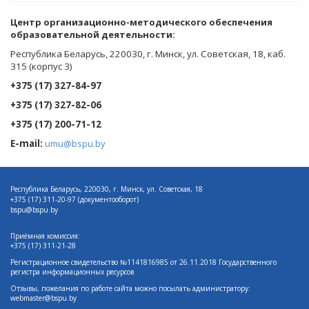
Центр организационно-методического обеспечения
образовательной деятельности
:
Республика Беларусь, 220030, г. Минск, ул. Советская, 18, каб.
315 (корпус 3)
+375 (17) 327-84-97
+375 (17) 327-82-06
+375 (17) 200-71-12
E-mail:
umu@bspu.by
Республика Беларусь, 220030, г. Минск, ул. Советская, 18
+375 (17)
311-20-97 (документооборот)
bspu@bspu.by
Приёмная комиссия:
+375 (17) 311-21-28
Регистрационное свидетельство №1141816985 от 26.11.2018 Государственного
регистра информационных ресурсов
Отзывы, пожелания по работе сайта можно посылать администратору:
webmaster@bspu.by