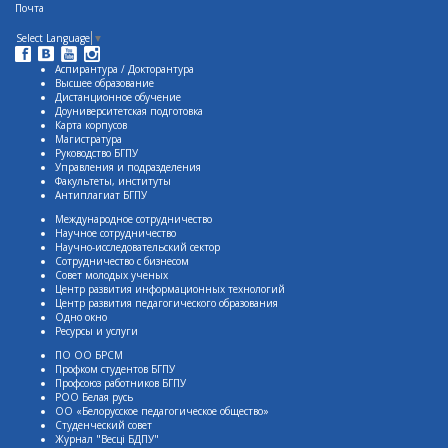
Почта
Select Language
▼
Аспирантура / Докторантура
Высшее образование
Дистанционное обучение
Доуниверситетская подготовка
Карта корпусов
Магистратура
Руководство БГПУ
Управления и подразделения
Факультеты, институты
Антиплагиат БГПУ
Международное сотрудничество
Научное сотрудничество
Научно-исследовательский сектор
Сотрудничество с бизнесом
Совет молодых ученых
Центр развития информационных технологий
Центр развития педагогического образования
Одно окно
Ресурсы и услуги
ПО ОО БРСМ
Профком студентов БГПУ
Профсоюз работников БГПУ
РОО Белая русь
ОО «Белорусское педагогическое общество»
Студенческий совет
Журнал "Весцi БДПУ"