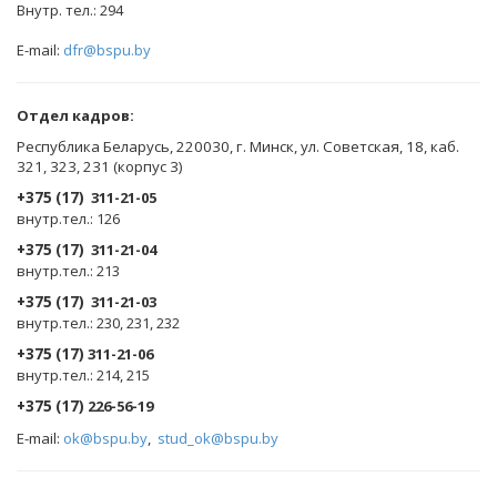
Внутр. тел.: 294
E-mail:
dfr@bspu.by
Отдел кадров:
Республика Беларусь, 220030, г. Минск, ул. Советская, 18, каб.
321, 323, 231 (корпус 3)
+375 (17)
311-21-05
внутр.тел.: 126
+375 (17)
311-21-04
внутр.тел.: 213
+375 (17)
311-21-03
внутр.тел.: 230, 231, 232
+375 (17)
311-21-06
внутр.тел.: 214, 215
+375 (17)
226-56-19
E-mail:
ok@bspu.by
,
stud_ok@bspu.by