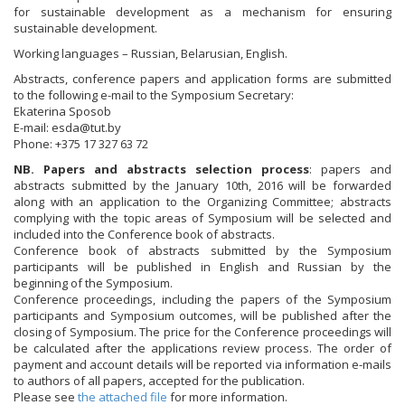
for sustainable development as a mechanism for ensuring
sustainable development.
Working languages – Russian, Belarusian, English.
Abstracts, conference papers and application forms are submitted
to the following e-mail to the Symposium Secretary:
Ekaterina Sposob
Е-mail: esda@tut.by
Phone: +375 17 327 63 72
NB. Papers and abstracts selection process
: papers and
abstracts submitted by the January 10th, 2016 will be forwarded
along with an application to the Organizing Committee; abstracts
complying with the topic areas of Symposium will be selected and
included into the Conference book of abstracts.
Conference book of abstracts submitted by the Symposium
participants will be published in English and Russian by the
beginning of the Symposium.
Conference proceedings, including the papers of the Symposium
participants and Symposium outcomes, will be published after the
closing of Symposium. The price for the Conference proceedings will
be calculated after the applications review process. The order of
payment and account details will be reported via information e-mails
to authors of all papers, accepted for the publication.
Please see
the attached file
for more information.