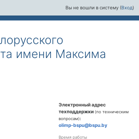
Вы не вошли в систему (
Вход
)
лорусского
ета имени Максима
Пропустить
Электронный адрес
техподдержки
(
по техническим
вопросам
)
:
olimp-bspu@bspu.by
Время работы