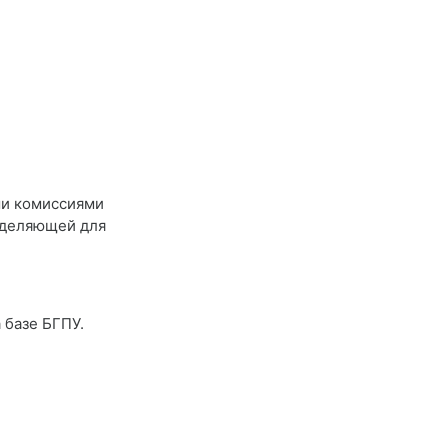
ыми комиссиями
еделяющей для
 базе БГПУ.