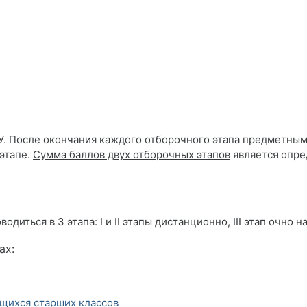
БГПУ. После окончания каждого отборочного этапа предметн
этапе.
Сумма баллов двух отборочных этапов
является опр
ься в 3 этапа: I и II этапы дистанционно, III этап очно на
ах:
щихся старших классов