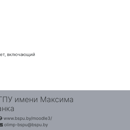
мет, включающий
ГПУ имени Максима
анка
www.bspu.by/moodle3/
olimp-bspu@bspu.by