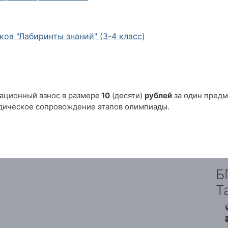
в "Лабиринты знаний" (3-4 класс)
ационный взнос в размере
10
(десяти)
рублей
за один пред
дическое сопровождение этапов олимпиады.
Б
Т