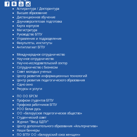
Аспирантура / Докторантура
Высшее образование
Дистанционное обучение
Доуниверситетская подготовка
Карта корпусов
Магистратура
Руководство БГПУ
Управления и подразделения
Факультеты, институты
Антиплагиат БГПУ
Международное сотрудничество
Научное сотрудничество
Научно-исследовательский сектор
Сотрудничество с бизнесом
Совет молодых ученых
Центр развития информационных технологий
Центр развития педагогического образования
Одно окно
Ресурсы и услуги
ПО ОО БРСМ
Профком студентов БГПУ
Профсоюз работников БГПУ
РОО Белая русь
ОО «Белорусское педагогическое общество»
Студенческий совет
Журнал "Весцi БДПУ"
Центр дополнительного образования «Альтернатива»
Наши баннеры
ПО БГПУ ОО «Белорусский союз женщин»