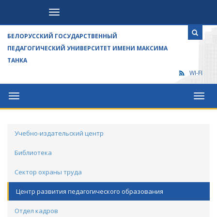
Посетителям
БЕЛОРУССКИЙ ГОСУДАРСТВЕННЫЙ
ПЕДАГОГИЧЕСКИЙ УНИВЕРСИТЕТ ИМЕНИ МАКСИМА
ТАНКА
WI-FI
Университет
Посет
Учебно-издательский центр
Библиотека
Сектор охраны труда
Центр развития педагогического образования
Отдел кадров