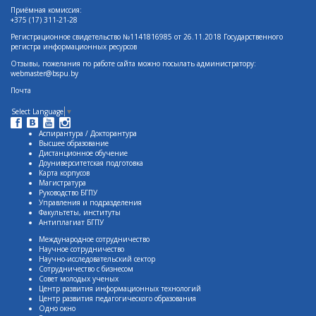
Приёмная комиссия:
+375 (17) 311-21-28
Регистрационное свидетельство №1141816985 от 26.11.2018 Государственного
регистра информационных ресурсов
Отзывы, пожелания по работе сайта можно посылать администратору:
webmaster@bspu.by
Почта
Select Language
▼
Аспирантура / Докторантура
Высшее образование
Дистанционное обучение
Доуниверситетская подготовка
Карта корпусов
Магистратура
Руководство БГПУ
Управления и подразделения
Факультеты, институты
Антиплагиат БГПУ
Международное сотрудничество
Научное сотрудничество
Научно-исследовательский сектор
Сотрудничество с бизнесом
Совет молодых ученых
Центр развития информационных технологий
Центр развития педагогического образования
Одно окно