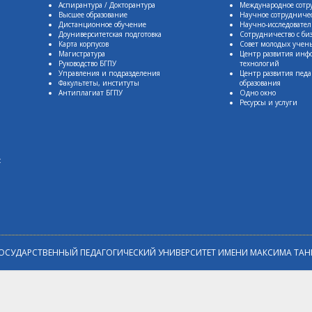
Аспирантура / Докторантура
Международное сотр
Высшее образование
Научное сотрудниче
Дистанционное обучение
Научно-исследовател
Доуниверситетская подготовка
Сотрудничество с би
Карта корпусов
Совет молодых учен
Магистратура
Центр развития ин
Руководство БГПУ
технологий
Управления и подразделения
Центр развития педа
Факультеты, институты
образования
Антиплагиат БГПУ
Одно окно
Ресурсы и услуги
:
ОСУДАРСТВЕННЫЙ ПЕДАГОГИЧЕСКИЙ УНИВЕРСИТЕТ ИМЕНИ МАКСИМА ТАН