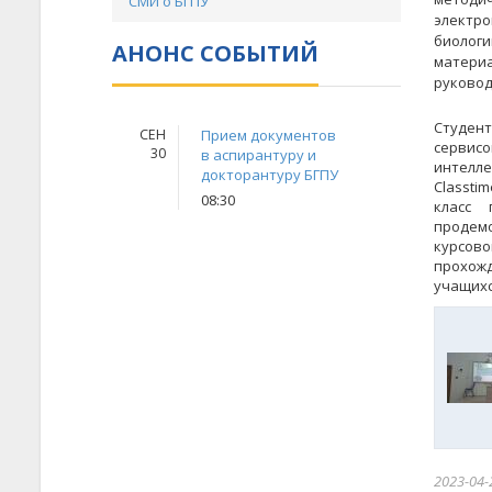
СМИ о БГПУ
электро
биолог
АНОНС СОБЫТИЙ
материа
руковод
Студен
СЕН
Прием документов
сервисо
30
в аспирантуру и
интелле
докторантуру БГПУ
Classtim
08:30
класс 
продемо
курсов
прохожд
учащихс
2023-04-