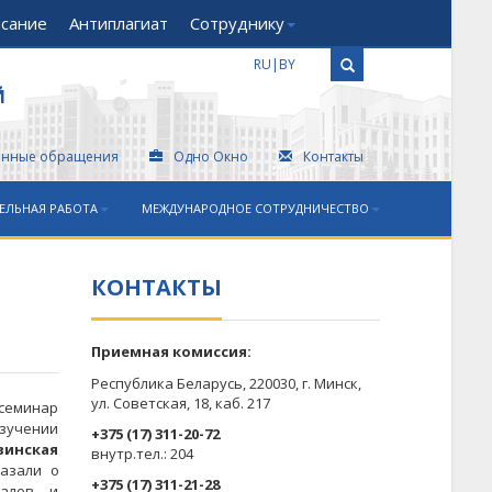
исание
Антиплагиат
Сотруднику
RU
|
BY
Й
онные обращения
Одно Окно
Контакты
ЕЛЬНАЯ РАБОТА
МЕЖДУНАРОДНОЕ СОТРУДНИЧЕСТВО
КОНТАКТЫ
Приемная комиссия:
Республика Беларусь, 220030, г. Минск,
ул. Советская, 18, каб. 217
 семинар
зучении
+375 (17) 311-20-72
винская
​внутр.тел.: 204
азали о
+375 (17) 311-21-28
иалов и