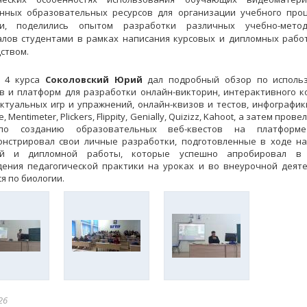
нных образовательных ресурсов для организации учебного про
ии, поделились опытом разработки различных учебно-метод
лов студентами в рамках написания курсовых и дипломных рабо
ством.
т 4 курса
Соколовский Юрий
дал подробный обзор по исполь
в и платформ для разработки онлайн-викторин, интерактивного к
ктуальных игр и упражнений, онлайн-квизов и тестов, инфографик
e, Mentimeter, Plickers, Flippity, Genially, Quizizz, Kahoot, а затем прове
по созданию образовательных веб-квестов на платформе
нстрировал свои личные разработки, подготовленные в ходе н
ой и дипломной работы, которые успешно апробировал в
ения педагогической практики на уроках и во внеурочной деят
я по биологии.
26