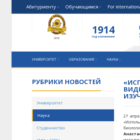
Абитуриенту
Обучающимся
For internatio
1914
год основания
УНИВЕРСИТЕТ
ОБРАЗОВАНИЕ
НАУКА
РУБРИКИ НОВОСТЕЙ
«ИС
ВИДЕ
ИЗУ
Университет
Наука
27 апре
«Испол
Студенчество
биологи
Анаста
методи