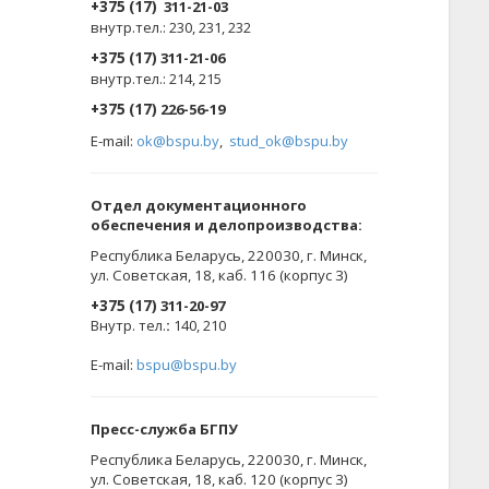
+375 (17)
311-21-03
внутр.тел.: 230, 231, 232
+375 (17)
311-21-06
внутр.тел.: 214, 215
+375 (17)
226-56-19
E-mail:
ok@bspu.by
,
stud_ok@bspu.by
Oтдел документационного
обеспечения и делопроизводства:
Республика Беларусь, 220030, г. Минск,
ул. Советская, 18, каб. 116 (корпус 3)
+375 (17)
311-20-97
Внутр. тел.
:
140, 210
E-mail:
bspu@bspu.by
Пресс-служба БГПУ
Республика Беларусь, 220030, г. Минск,
ул. Советская, 18, каб. 120 (корпус 3)