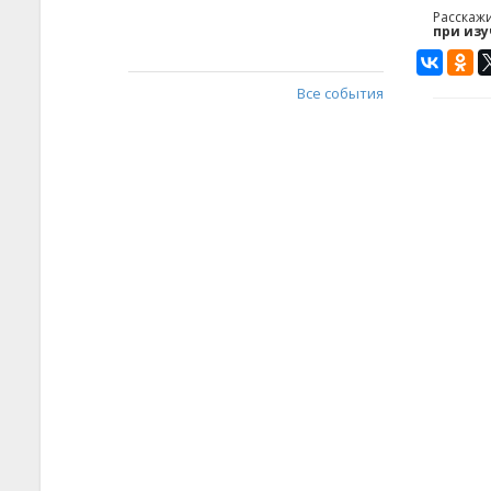
Расскаж
при из
Все события