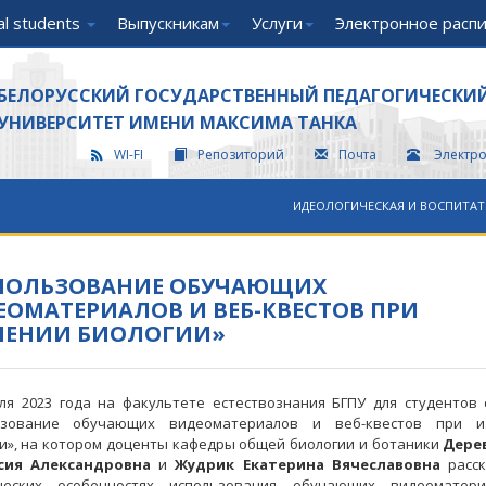
nal students
Выпускникам
Услуги
Электронное расп
БЕЛОРУССКИЙ ГОСУДАРСТВЕННЫЙ ПЕДАГОГИЧЕСКИ
УНИВЕРСИТЕТ ИМЕНИ МАКСИМА ТАНКА
WI-FI
Репозиторий
Почта
Электр
ИДЕОЛОГИЧЕСКАЯ И ВОСПИТАТ
ПОЛЬЗОВАНИЕ ОБУЧАЮЩИХ
ОМАТЕРИАЛОВ И ВЕБ-КВЕСТОВ ПРИ
ЧЕНИИ БИОЛОГИИ»
ля 2023 года на факультете естествознания БГПУ для студентов
ьзование обучающих видеоматериалов и веб-квестов при и
и», на котором доценты кафедры общей биологии и ботаники
Дере
сия Александровна
и
Жудрик Екатерина Вячеславовна
расск
ческих особенностях использования обучающих видеоматер