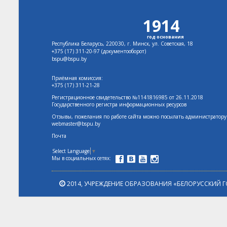
1914
год основания
Республика Беларусь, 220030, г. Минск, ул. Советская, 18
+375 (17)
311-20-97 (документооборот)
bspu@bspu.by
Приёмная комиссия:
+375 (17) 311-21-28
Регистрационное свидетельство №1141816985 от 26.11.2018
Государственного регистра информационных ресурсов
Отзывы, пожелания по работе сайта можно посылать администратору
webmaster@bspu.by
Почта
Select Language
▼
Мы в социальных сетях:
2014,
УЧРЕЖДЕНИЕ ОБРАЗОВАНИЯ «БЕЛОРУССКИЙ Г