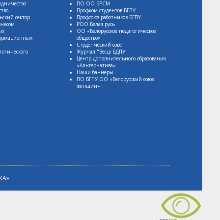
удничество
ПО ОО БРСМ
ство
Профком студентов БГПУ
ьский сектор
Профсоюз работников БГПУ
знесом
РОО Белая русь
ых
ОО «Белорусское педагогическое
формационных
общество»
Студенческий совет
гогического
Журнал "Весцi БДПУ"
Центр дополнительного образования
«Альтернатива»
Наши баннеры
ПО БГПУ ОО «Белорусский союз
женщин»
КА»