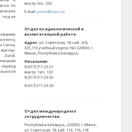
​внутр.тел.: 203
цесса по
ических
E-mail:
priem@bspu.by
т под их
Отдел по идеологической и
зованию
воспитательной работе:
онтента,
Адрес:
ул. Советская, 18, каб. 324,
и Canva,
325,113 учебный корпус №3 220030, г.
л мастер-
Минск, Республика Беларусь
 Zunal,
аписания
Начальник:
 период
8 (017) 311-23-21
ельности
внутр. тел.: 133
8 (017) 311-23-25
8 (017) 311-23-26
Отдел международного
сотрудничества:
Республика Беларусь, 220030, г. Минск,
ул. Советская, 18, каб. 113, 116, 118