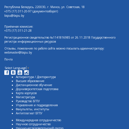
Республика Беларусь, 220030, г. Минск, ул. Советская, 18
+375 (17)
311-20-97 (документооборот)
bspu@bspu.by
Приёмная комиссия:
+375 (17) 311-21-28
Регистрационное свидетельство №1141816985 от 26.11.2018 Государственного
регистра информационных ресурсов
Отзывы, пожелания по работе сайта можно посылать администратору:
webmaster@bspu.by
Почта
Select Language
▼
Аспирантура / Докторантура
Высшее образование
Дистанционное обучение
Доуниверситетская подготовка
Карта корпусов
Магистратура
Руководство БГПУ
Управления и подразделения
Факультеты, институты
Антиплагиат БГПУ
Международное сотрудничество
Научное сотрудничество
Научно-исследовательский сектор