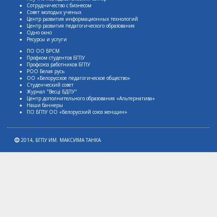
Сотрудничество с бизнесом
Совет молодых ученых
Центр развития информационных технологий
Центр развития педагогического образования
Одно окно
Ресурсы и услуги
ПО ОО БРСМ
Профком студентов БГПУ
Профсоюз работников БГПУ
РОО Белая русь
ОО «Белорусское педагогическое общество»
Студенческий совет
Журнал "Весцi БДПУ"
Центр дополнительного образования «Альтернатива»
Наши баннеры
ПО БГПУ ОО «Белорусский союз женщин»
2014,
БГПУ ИМ. МАКСИМА ТАНКА