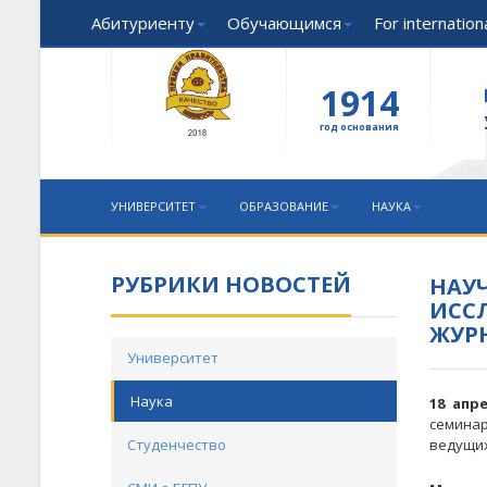
Абитуриенту
Обучающимся
For internatio
1914
год основания
УНИВЕРСИТЕТ
ОБРАЗОВАНИЕ
НАУКА
РУБРИКИ НОВОСТЕЙ
НАУ
ИСС
ЖУРН
Университет
Наука
18 апр
семина
Студенчество
ведущих