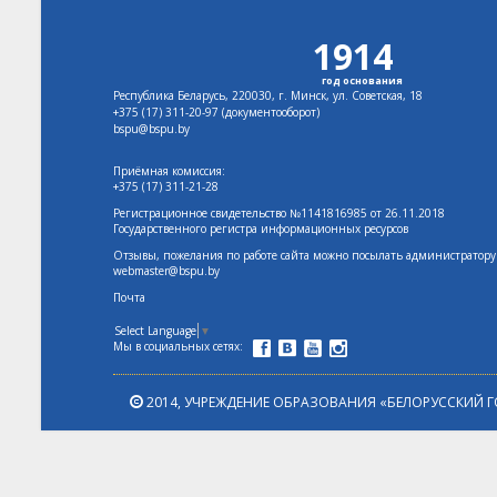
1914
год основания
Республика Беларусь, 220030, г. Минск, ул. Советская, 18
+375 (17)
311-20-97 (документооборот)
bspu@bspu.by
Приёмная комиссия:
+375 (17) 311-21-28
Регистрационное свидетельство №1141816985 от 26.11.2018
Государственного регистра информационных ресурсов
Отзывы, пожелания по работе сайта можно посылать администратору
webmaster@bspu.by
Почта
Select Language
▼
Мы в социальных сетях:
2014,
УЧРЕЖДЕНИЕ ОБРАЗОВАНИЯ «БЕЛОРУССКИЙ Г