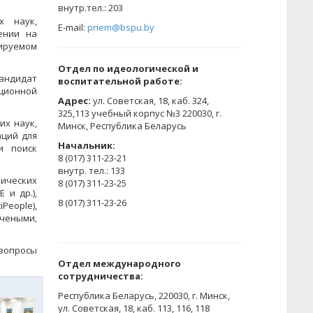
​внутр.тел.: 203
х наук,
E-mail:
priem@bspu.by
ении на
зируемом
Отдел по идеологической и
кандидат
воспитательной работе:
ционной
Адрес:
ул. Советская, 18, каб. 324,
325,113 учебный корпус №3 220030, г.
их наук,
Минск, Республика Беларусь
аций для
Начальник:
и поиск
8 (017) 311-23-21
внутр. тел.: 133
рических
8 (017) 311-23-25
 и др.),
8 (017) 311-23-26
iPeople),
чеными,
вопросы
Отдел международного
сотрудничества:
Республика Беларусь, 220030, г. Минск,
ул. Советская, 18, каб. 113, 116, 118