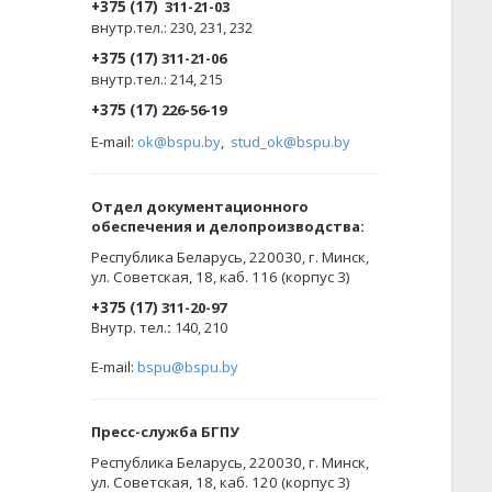
+375 (17)
311-21-03
внутр.тел.: 230, 231, 232
+375 (17)
311-21-06
внутр.тел.: 214, 215
+375 (17)
226-56-19
E-mail:
ok@bspu.by
,
stud_ok@bspu.by
Oтдел документационного
обеспечения и делопроизводства:
Республика Беларусь, 220030, г. Минск,
ул. Советская, 18, каб. 116 (корпус 3)
+375 (17)
311-20-97
Внутр. тел.
:
140, 210
E-mail:
bspu@bspu.by
Пресс-служба БГПУ
Республика Беларусь, 220030, г. Минск,
ул. Советская, 18, каб. 120 (корпус 3)