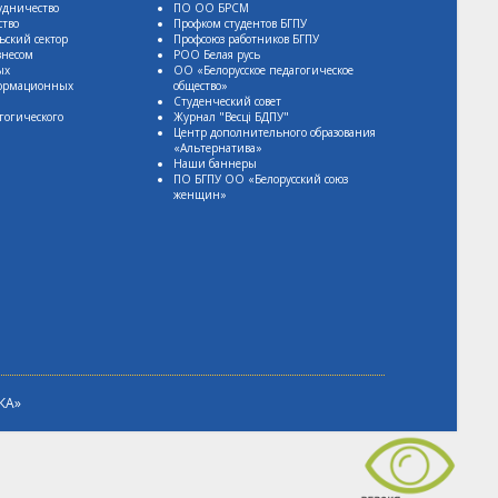
удничество
ПО ОО БРСМ
ство
Профком студентов БГПУ
ьский сектор
Профсоюз работников БГПУ
знесом
РОО Белая русь
ых
ОО «Белорусское педагогическое
формационных
общество»
Студенческий совет
гогического
Журнал "Весцi БДПУ"
Центр дополнительного образования
«Альтернатива»
Наши баннеры
ПО БГПУ ОО «Белорусский союз
женщин»
КА»