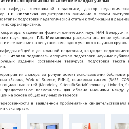
иятие было организовано Советом молодых ученых.
сор кафедры специальной педагогики, доктор педагогически
сор
Т.В. Лисовская
акцентировала внимание в своем выступл
х этапах подготовки педагогической статьи к публикации в рецен
 и их характеристике.
секретарь отделения физико-технических наук НАН Беларуси, 
ских наук, доцент
Г.Б. Мельникова
раскрыла значение публика
сти и ее влияние на репутацию молодого ученого в научных кругах.
кафедры общей и дошкольной педагогики, кандидат педагогическ
Т.Е. Титовец
поделилась алгоритмом подготовки научных публик
ируемых изданий: составление тезауруса, подготовка текста 
ии.
мероприятия спикеры затронули аспект использования библиомет
ных (Scopus, Web of Science, РИНЦ), поисковых систем (BASE, CORE
социальных сетей (Mendeley, ScientificSocialCommunity, LinkedIn, Sc
е предоставляют возможность для обмена мнениями между у
ции на основе общих научных интересов.
тересованности в заявленной проблематике свидетельствовали 
ии к экспертам.