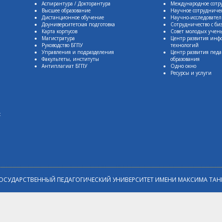
Аспирантура / Докторантура
Международное сотр
Высшее образование
Научное сотрудниче
Дистанционное обучение
Научно-исследовател
Доуниверситетская подготовка
Сотрудничество с би
Карта корпусов
Совет молодых учен
Магистратура
Центр развития ин
Руководство БГПУ
технологий
Управления и подразделения
Центр развития педа
Факультеты, институты
образования
Антиплагиат БГПУ
Одно окно
Ресурсы и услуги
:
ОСУДАРСТВЕННЫЙ ПЕДАГОГИЧЕСКИЙ УНИВЕРСИТЕТ ИМЕНИ МАКСИМА ТАН