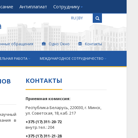
исание
Антиплагиат
Сотруднику
RU
|
BY
Й
онные обращения
Одно Окно
Контакты
ЕЛЬНАЯ РАБОТА
МЕЖДУНАРОДНОЕ СОТРУДНИЧЕСТВО
КОНТАКТЫ
ЛОВ
Приемная комиссия:
Республика Беларусь, 220030, г. Минск,
ул. Советская, 18, каб. 217
научный
вания в
+375 (17) 311-20-72
​внутр.тел.: 204
+375 (17) 311-21-28