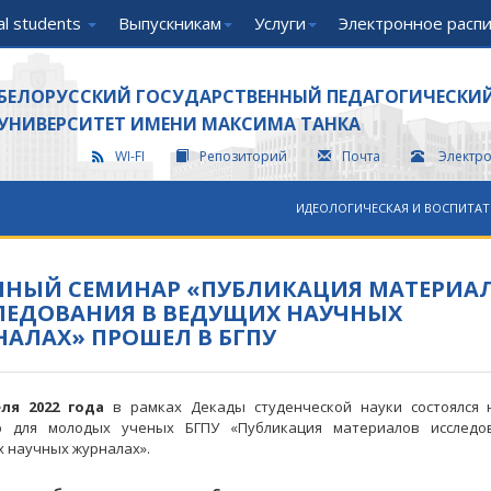
nal students
Выпускникам
Услуги
Электронное расп
БЕЛОРУССКИЙ ГОСУДАРСТВЕННЫЙ ПЕДАГОГИЧЕСКИ
УНИВЕРСИТЕТ ИМЕНИ МАКСИМА ТАНКА
WI-FI
Репозиторий
Почта
Электр
ИДЕОЛОГИЧЕСКАЯ И ВОСПИТАТ
ЧНЫЙ СЕМИНАР «ПУБЛИКАЦИЯ МАТЕРИА
ЛЕДОВАНИЯ В ВЕДУЩИХ НАУЧНЫХ
АЛАХ» ПРОШЕЛ В БГПУ
еля 2022 года
в рамках Декады студенческой науки состоялся 
р для молодых ученых БГПУ «Публикация материалов исследо
 научных журналах».