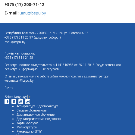
+375 (17) 200-71-12
E-mail:
umu@bspu.by
Республика Беларусь, 220030, г. Минск, ул. Советская, 18
+375 (17)
311-20-97 (документооборот)
bspu@bspu.by
Приёмная комиссия:
+375 (17) 311-21-28
Регистрационное свидетельство №1141816985 от 26.11.2018 Государственного
регистра информационных ресурсов
Отзывы, пожелания по работе сайта можно посылать администратору:
webmaster@bspu.by
Почта
Select Language
▼
Аспирантура / Докторантура
Высшее образование
Дистанционное обучение
Доуниверситетская подготовка
Карта корпусов
Магистратура
Руководство БГПУ