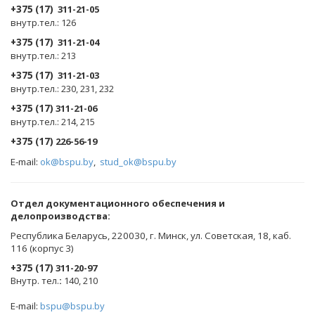
+375 (17)
311-21-05
внутр.тел.: 126
+375 (17)
311-21-04
внутр.тел.: 213
+375 (17)
311-21-03
внутр.тел.: 230, 231, 232
+375 (17)
311-21-06
внутр.тел.: 214, 215
+375 (17)
226-56-19
E-mail:
ok@bspu.by
,
stud_ok@bspu.by
Oтдел документационного обеспечения и
делопроизводства:
Республика Беларусь, 220030, г. Минск, ул. Советская, 18, каб.
116 (корпус 3)
+375 (17)
311-20-97
Внутр. тел.
:
140, 210
E-mail:
bspu@bspu.by