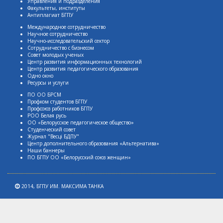
Управления и подразделения
Факультеты, институты
Антиплагиат БГПУ
Международное сотрудничество
Научное сотрудничество
Научно-исследовательский сектор
Сотрудничество с бизнесом
Совет молодых ученых
Центр развития информационных технологий
Центр развития педагогического образования
Одно окно
Ресурсы и услуги
ПО ОО БРСМ
Профком студентов БГПУ
Профсоюз работников БГПУ
РОО Белая русь
ОО «Белорусское педагогическое общество»
Студенческий совет
Журнал "Весцi БДПУ"
Центр дополнительного образования «Альтернатива»
Наши баннеры
ПО БГПУ ОО «Белорусский союз женщин»
2014,
БГПУ ИМ. МАКСИМА ТАНКА