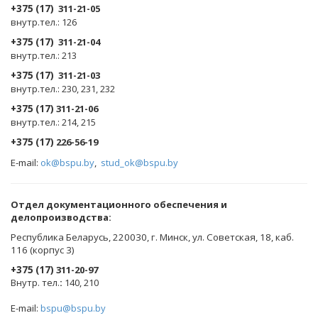
+375 (17)
311-21-05
внутр.тел.: 126
+375 (17)
311-21-04
внутр.тел.: 213
+375 (17)
311-21-03
внутр.тел.: 230, 231, 232
+375 (17)
311-21-06
внутр.тел.: 214, 215
+375 (17)
226-56-19
E-mail:
ok@bspu.by
,
stud_ok@bspu.by
Oтдел документационного обеспечения и
делопроизводства:
Республика Беларусь, 220030, г. Минск, ул. Советская, 18, каб.
116 (корпус 3)
+375 (17)
311-20-97
Внутр. тел.
:
140, 210
E-mail:
bspu@bspu.by