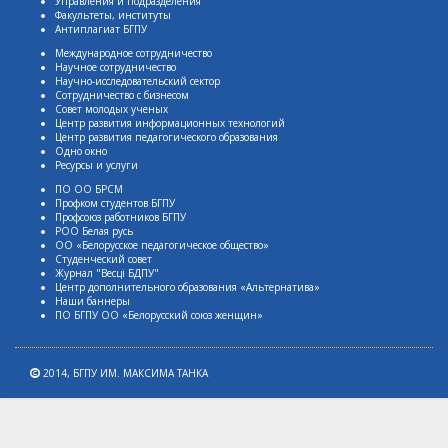
Управления и подразделения
Факультеты, институты
Антиплагиат БГПУ
Международное сотрудничество
Научное сотрудничество
Научно-исследовательский сектор
Сотрудничество с бизнесом
Совет молодых ученых
Центр развития информационных технологий
Центр развития педагогического образования
Одно окно
Ресурсы и услуги
ПО ОО БРСМ
Профком студентов БГПУ
Профсоюз работников БГПУ
РОО Белая русь
ОО «Белорусское педагогическое общество»
Студенческий совет
Журнал "Весцi БДПУ"
Центр дополнительного образования «Альтернатива»
Наши баннеры
ПО БГПУ ОО «Белорусский союз женщин»
2014,
БГПУ ИМ. МАКСИМА ТАНКА