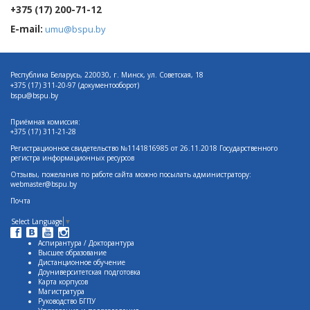
+375 (17) 200-71-12
E-mail:
umu@bspu.by
Республика Беларусь, 220030, г. Минск, ул. Советская, 18
+375 (17)
311-20-97 (документооборот)
bspu@bspu.by
Приёмная комиссия:
+375 (17) 311-21-28
Регистрационное свидетельство №1141816985 от 26.11.2018 Государственного
регистра информационных ресурсов
Отзывы, пожелания по работе сайта можно посылать администратору:
webmaster@bspu.by
Почта
Select Language
▼
Аспирантура / Докторантура
Высшее образование
Дистанционное обучение
Доуниверситетская подготовка
Карта корпусов
Магистратура
Руководство БГПУ