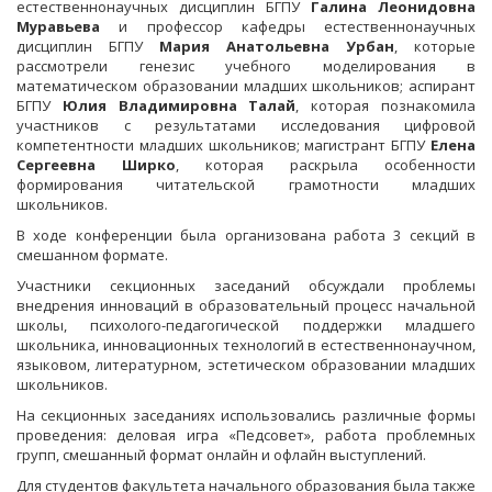
естественнонаучных дисциплин БГПУ
Галина Леонидовна
Муравьева
и профессор кафедры естественнонаучных
дисциплин БГПУ
Мария Анатольевна Урбан
, которые
рассмотрели генезис учебного моделирования в
математическом образовании младших школьников; аспирант
БГПУ
Юлия Владимировна Талай
, которая познакомила
участников с результатами исследования цифровой
компетентности младших школьников; магистрант БГПУ
Елена
Сергеевна Ширко
, которая раскрыла особенности
формирования читательской грамотности младших
школьников.
В ходе конференции была организована работа 3 секций в
смешанном формате.
Участники секционных заседаний обсуждали проблемы
внедрения инноваций в образовательный процесс начальной
школы, психолого-педагогической поддержки младшего
школьника, инновационных технологий в естественнонаучном,
языковом, литературном, эстетическом образовании младших
школьников.
На секционных заседаниях использовались различные формы
проведения: деловая игра «Педсовет», работа проблемных
групп, смешанный формат онлайн и офлайн выступлений.
Для студентов факультета начального образования была также