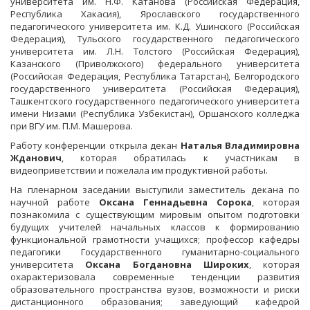
университета им. Н.Ф. Катанова (Российская Федерация,
Республика Хакасия), Ярославского государственного
педагогического университета им. К.Д. Ушинского (Российская
Федерация), Тульского государственного педагогического
университета им. Л.Н. Толстого (Российская Федерация),
Казанского (Приволжского) федерального университета
(Российская Федерация, Республика Татарстан), Белгородского
государственного университета (Российская Федерация),
Ташкентского государственного педагогического университета
имени Низами (Республика Узбекистан), Оршанского колледжа
при ВГУ им. П.М. Машерова.
Работу конференции открыла декан
Наталья Владимировна
Жданович
, которая обратилась к участникам в
видеоприветствии и пожелала им продуктивной работы.
На пленарном заседании выступили заместитель декана по
научной работе
Оксана Геннадьевна Сорока
, которая
познакомила с существующим мировым опытом подготовки
будущих учителей начальных классов к формированию
функциональной грамотности учащихся; профессор кафедры
педагогики Государственного гуманитарно-социального
университета
Оксана Богдановна Широких
, которая
охарактеризовала современные тенденции развития
образовательного пространства вузов, возможности и риски
дистанционного образования; заведующий кафедрой