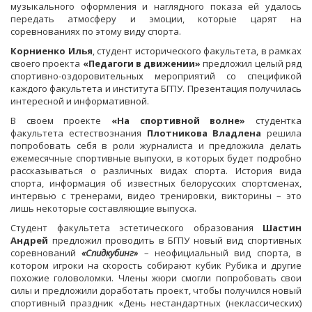
музыкального оформления и наглядного показа ей удалось
передать атмосферу и эмоции, которые царят на
соревнованиях по этому виду спорта.
Корниенко Илья
, студент исторического факультета, в рамках
своего проекта
«Педагоги в движении»
предложил целый ряд
спортивно-оздоровительных мероприятий со спецификой
каждого факультета и института БГПУ. Презентация получилась
интересной и информативной.
В своем проекте
«На спортивной волне»
студентка
факультета естествознания
Плотникова Владлена
решила
попробовать себя в роли журналиста и предложила делать
ежемесячные спортивные выпуски, в которых будет подробно
рассказываться о различных видах спорта. История вида
спорта, информация об известных белорусских спортсменах,
интервью с тренерами, видео тренировки, викторины – это
лишь некоторые составляющие выпуска.
Студент факультета эстетического образования
Шастин
Андрей
предложил проводить в БГПУ новый вид спортивных
соревнований
«Спидкубинг»
– неофициальный вид спорта, в
котором игроки на скорость собирают кубик Рубика и другие
похожие головоломки. Члены жюри смогли попробовать свои
силы и предложили доработать проект, чтобы получился новый
спортивный праздник «День нестандартных (неклассических)