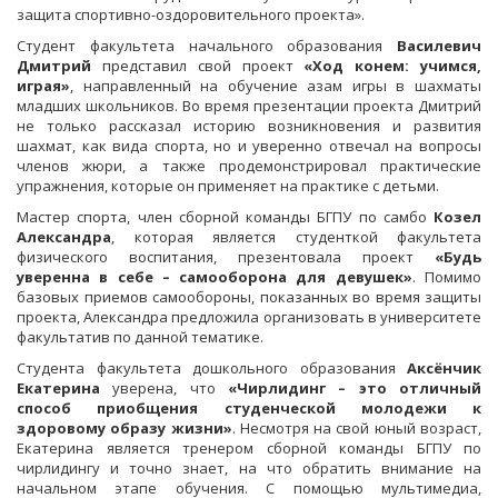
защита спортивно-оздоровительного проекта».
Студент факультета начального образования
Василевич
Дмитрий
представил свой проект
«Ход конем: учимся,
играя»
, направленный на обучение азам игры в шахматы
младших школьников. Во время презентации проекта Дмитрий
не только рассказал историю возникновения и развития
шахмат, как вида спорта, но и уверенно отвечал на вопросы
членов жюри, а также продемонстрировал практические
упражнения, которые он применяет на практике с детьми.
Мастер спорта, член сборной команды БГПУ по самбо
Козел
Александра
, которая является студенткой факультета
физического воспитания, презентовала проект
«Будь
уверенна в себе – самооборона для девушек»
. Помимо
базовых приемов самообороны, показанных во время защиты
проекта, Александра предложила организовать в университете
факультатив по данной тематике.
Студента факультета дошкольного образования
Аксёнчик
Екатерина
уверена, что
«Чирлидинг – это отличный
способ приобщения студенческой молодежи к
здоровому образу жизни»
. Несмотря на свой юный возраст,
Екатерина является тренером сборной команды БГПУ по
чирлидингу и точно знает, на что обратить внимание на
начальном этапе обучения. С помощью мультимедиа,