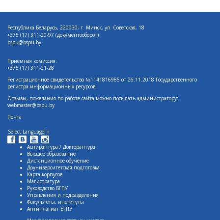
Республика Беларусь, 220030, г. Минск, ул. Советская, 18
+375 (17)
311-20-97 (документооборот)
bspu@bspu.by
Приёмная комиссия:
+375 (17) 311-21-28
Регистрационное свидетельство №1141816985 от 26.11.2018 Государственного
регистра информационных ресурсов
Отзывы, пожелания по работе сайта можно посылать администратору:
webmaster@bspu.by
Почта
Select Language
▼
Аспирантура / Докторантура
Высшее образование
Дистанционное обучение
Доуниверситетская подготовка
Карта корпусов
Магистратура
Руководство БГПУ
Управления и подразделения
Факультеты, институты
Антиплагиат БГПУ