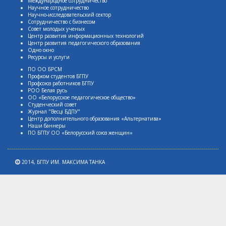
Международное сотрудничество
Научное сотрудничество
Научно-исследовательский сектор
Сотрудничество с бизнесом
Совет молодых ученых
Центр развития информационных технологий
Центр развития педагогического образования
Одно окно
Ресурсы и услуги
ПО ОО БРСМ
Профком студентов БГПУ
Профсоюз работников БГПУ
РОО Белая русь
ОО «Белорусское педагогическое общество»
Студенческий совет
Журнал "Весцi БДПУ"
Центр дополнительного образования «Альтернатива»
Наши баннеры
ПО БГПУ ОО «Белорусский союз женщин»
2014,
БГПУ ИМ. МАКСИМА ТАНКА