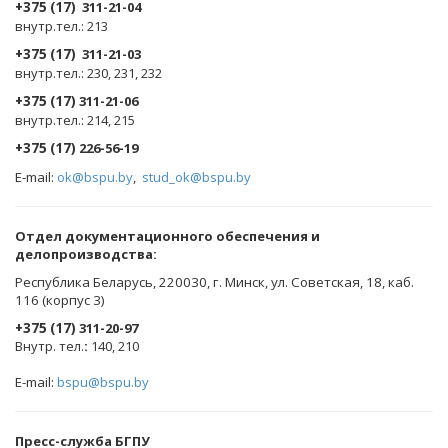
+375 (17)
311-21-04
внутр.тел.: 213
+375 (17)
311-21-03
внутр.тел.: 230, 231, 232
+375 (17)
311-21-06
внутр.тел.: 214, 215
+375 (17)
226-56-19
E-mail:
ok@bspu.by
,
stud_ok@bspu.by
Oтдел документационного обеспечения и
делопроизводства:
Республика Беларусь, 220030, г. Минск, ул. Советская, 18, каб.
116 (корпус 3)
+375 (17)
311-20-97
Внутр. тел.
:
140, 210
E-mail:
bspu@bspu.by
Пресс-служба БГПУ