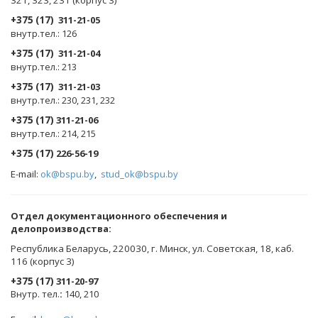
321, 323, 231 (корпус 3)
+375 (17)
311-21-05
внутр.тел.: 126
+375 (17)
311-21-04
внутр.тел.: 213
+375 (17)
311-21-03
внутр.тел.: 230, 231, 232
+375 (17)
311-21-06
внутр.тел.: 214, 215
+375 (17)
226-56-19
E-mail:
ok@bspu.by
,
stud_ok@bspu.by
Oтдел документационного обеспечения и
делопроизводства:
Республика Беларусь, 220030, г. Минск, ул. Советская, 18, каб.
116 (корпус 3)
+375 (17)
311-20-97
Внутр. тел.
:
140, 210