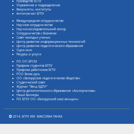
Руководство БГПУ
Управления и подразделения
Факультеты, институты
Антиплагиат БГПУ
Международное сотрудничество
Научное сотрудничество
Научно-исследовательский сектор
Сотрудничество с бизнесом
Совет молодых ученых
Центр развития информационных технологий
Центр развития педагогического образования
Одно окно
Ресурсы и услуги
ПО ОО БРСМ
Профком студентов БГПУ
Профсоюз работников БГПУ
РОО Белая русь
ОО «Белорусское педагогическое общество»
Студенческий совет
Журнал "Весцi БДПУ"
Центр дополнительного образования «Альтернатива»
Наши баннеры
ПО БГПУ ОО «Белорусский союз женщин»
2014,
БГПУ ИМ. МАКСИМА ТАНКА