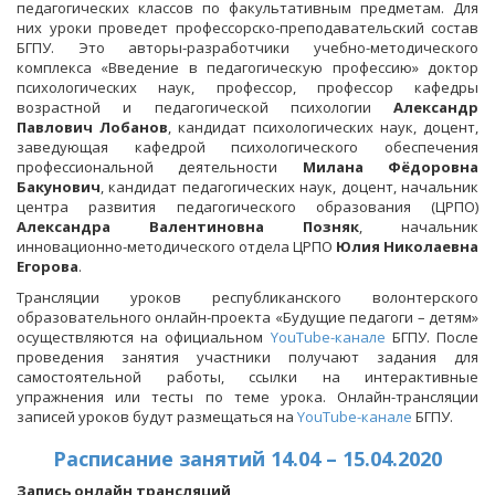
педагогических классов по факультативным предметам. Для
них уроки проведет профессорско-преподавательский состав
БГПУ. Это авторы-разработчики учебно-методического
комплекса «Введение в педагогическую профессию» доктор
психологических наук, профессор, профессор кафедры
возрастной и педагогической психологии
Александр
Павлович Лобанов
, кандидат психологических наук, доцент,
заведующая кафедрой психологического обеспечения
профессиональной деятельности
Милана Фёдоровна
Бакунович
, кандидат педагогических наук, доцент, начальник
центра развития педагогического образования (ЦРПО)
Александра Валентиновна Позняк
, начальник
инновационно-методического отдела ЦРПО
Юлия Николаевна
Егорова
.
Трансляции уроков республиканского волонтерского
образовательного онлайн-проекта «Будущие педагоги – детям»
осуществляются на официальном
YouTube-канале
БГПУ. После
проведения занятия участники получают задания для
самостоятельной работы, ссылки на интерактивные
упражнения или тесты по теме урока. Онлайн-трансляции
записей уроков будут размещаться на
YouTube-канале
БГПУ.
Расписание занятий 14.04 – 15.04.2020
Запись онлайн трансляций