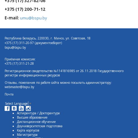
+375 (17) 327-82-06
+375 (17) 200-71-12
E-mail:
umu@bspu.by
Республика Беларусь, 220030, г. Минск, ул. Советская, 18
+375 (17)
311-20-97 (документооборот)
bspu@bspu.by
Приёмная комиссия:
+375 (17) 311-21-28
Регистрационное свидетельство №1141816985 от 26.11.2018 Государственного
регистра информационных ресурсов
Отзывы, пожелания по работе сайта можно посылать администратору:
webmaster@bspu.by
Почта
Select Language
▼
Аспирантура / Докторантура
Высшее образование
Дистанционное обучение
Доуниверситетская подготовка
Карта корпусов
Магистратура