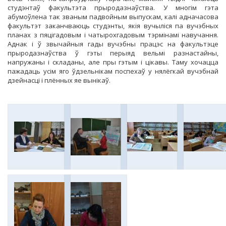
студэнтаў факультэта прыродазнаўства. У многім гэта
абумоўлена так званым падвойным выпускам, калі адначасова
факультэт заканчваюць студэнты, якія вучыліся па вучэбных
планах з пяцігадовым і чатырохгадовым тэрмінамі навучання.
Аднак і ў звычайныя гады вучэбны працэс на факультэце
прыродазнаўства ў гэты перыяд вельмі разнастайны,
напружаны і складаны, але пры гэтым і цікавы. Таму хочацца
пажадаць усім яго ўдзельнікам поспехаў у нялёгкай вучэбнай
дзейнасці і плённых яе вынікаў.