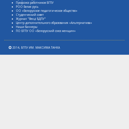
Профсоюз работников БГПУ
РОО Белая русь
ОО «Белорусское педагогическое общество»
Студенческий совет
Журнал "Весцi БДПУ"
Центр дополнительного образования «Альтернатива»
Наши баннеры
ПО БГПУ ОО «Белорусский союз женщин»
2014,
БГПУ ИМ. МАКСИМА ТАНКА