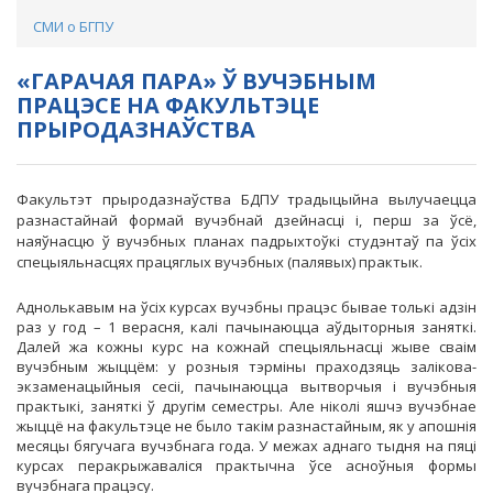
СМИ о БГПУ
«ГАРАЧАЯ ПАРА» Ў ВУЧЭБНЫМ
ПРАЦЭСЕ НА ФАКУЛЬТЭЦЕ
ПРЫРОДАЗНАЎСТВА
Факультэт прыродазнаўства БДПУ традыцыйна вылучаецца
разнастайнай формай вучэбнай дзейнасці і, перш за ўсё,
наяўнасцю ў вучэбных планах падрыхтоўкі студэнтаў па ўсіх
спецыяльнасцях працяглых вучэбных (палявых) практык.
Аднолькавым на ўсіх курсах вучэбны працэс бывае толькі адзін
раз у год – 1 верасня, калі пачынаюцца аўдыторныя заняткі.
Далей жа кожны курс на кожнай спецыяльнасці жыве сваім
вучэбным жыццём: у розныя тэрміны праходзяць залікова-
экзаменацыйныя сесіі, пачынаюцца вытворчыя і вучэбныя
практыкі, заняткі ў другім семестры. Але ніколі яшчэ вучэбнае
жыццё на факультэце не было такім разнастайным, як у апошнія
месяцы бягучага вучэбнага года. У межах аднаго тыдня на пяці
курсах перакрыжаваліся практычна ўсе асноўныя формы
вучэбнага працэсу.