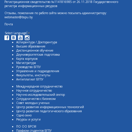
Регистрационное свидетельство №1141816985 от 26.11.2018 Государственного
регистра информационных ресурсов
Отзывы, пожелания по работе сайта можно посылать администратору:
webmaster@bspu.by
Почта
Select Language
▼
Аспирантура / Докторантура
Высшее образование
Дистанционное обучение
Доуниверситетская подготовка
Карта корпусов
Магистратура
Руководство БГПУ
Управления и подразделения
Факультеты, институты
Антиплагиат БГПУ
Международное сотрудничество
Научное сотрудничество
Научно-исследовательский сектор
Сотрудничество с бизнесом
Совет молодых ученых
Центр развития информационных технологий
Центр развития педагогического образования
Одно окно
Ресурсы и услуги
ПО ОО БРСМ
Профком студентов БГПУ