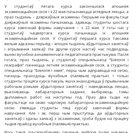
У студэнтаў пятага курса закончылася апошняя
экзаменацыйная сесія і з 22 мая пачынаюцца аглядныя лекцыі, а
праз тыдзень – дзяржаўныя экзамены. Першымі на факультэце
дзяржаўныя экзамены пачынаюць здаваць студэнты шостага
курса завочнай формы навучання – з 22 мая. У гэты час у
студэнтаў чацвертага курса пачынацца іх апошняя
экзаменацыйная сесія. У студэнтаў першага курса таксама
вельмі адказны перыяд – апошні тыдзень аўдыторных заняткаў
і атрымання залікаў. На другім курсе настаў час подводзіць
вынікі вучэбна-азнаямленчага педагагічнага практыкума. Пасля
гэтага, праз тыдзень, у студэнтаў спецыяльнасці “Біялогія і
геаграфія” пачнецца летняя экзаменацыйная сесія, а студэнты
спецыяльнасці “Біялогія і хімія”, перш чым адправіцца на сесію,
пачнуць праходзіць вучэбныя (палявыя) практыкі. І толькі
студэнты трэцяга курса пакуль яшчэ знаходзяцца ў прывычным
рабочым рэжыме аўдыторных заняткаў – наведваюць лекцыі,
выконваюць лабараторныя заданні, выбіраюць тэмы
дыпламных работ на наступны год. Праз два тыдні на
факультэце на сваю чарговую лабараторна-экзаменацыйную
сесію з’явяцца студэнты пяці курсаў завочнай формы
навучання. Але і ім, перш чым прыступіць да аўдыторных
заняткаў і здачы залікаў з экзаменамі, трэба будзе на працягу
тыдня прайсці вучэбныя (палявыя) практыкі.
Вось такія, па-сапраўднаму гарачыя, майскія тыдні чакаюць