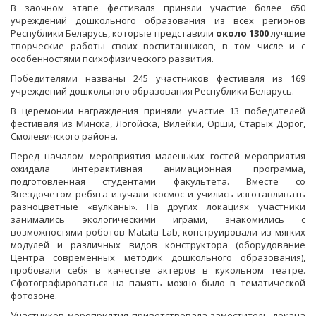
В заочном этапе фестиваля приняли участие более 650
учреждений дошкольного образования из всех регионов
Республики Беларусь, которые представили
около 1300
лучшие
творческие работы своих воспитанников, в том числе и с
особенностями психофизического развития.
Победителями названы 245 участников фестиваля из 169
учреждений дошкольного образования Республики Беларусь.
В церемонии награждения приняли участие 13 победителей
фестиваля из Минска, Логойска, Вилейки, Орши, Старых Дорог,
Смолевичского района.
Перед началом мероприятия маленьких гостей мероприятия
ожидала интерактивная анимационная программа,
подготовленная студентами факультета. Вместе со
Звездочетом ребята изучали космос и учились изготавливать
разноцветные «вулканы». На других локациях участники
занимались экологическими играми, знакомились с
возможностями роботов Matata Lab, конструировали из мягких
модулей и различных видов конструктора (оборудование
Центра современных методик дошкольного образования),
пробовали себя в качестве актеров в кукольном театре.
Сфотографироваться на память можно было в тематической
фотозоне.
Участников мероприятия приветствовала заместитель декана