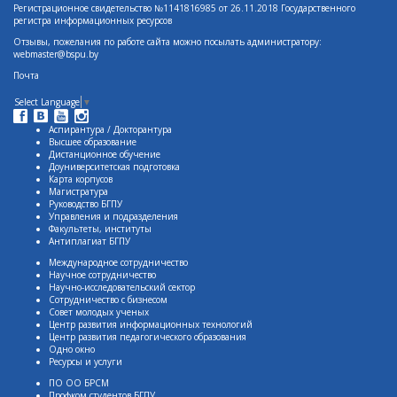
Регистрационное свидетельство №1141816985 от 26.11.2018 Государственного
регистра информационных ресурсов
Отзывы, пожелания по работе сайта можно посылать администратору:
webmaster@bspu.by
Почта
Select Language
▼
Аспирантура / Докторантура
Высшее образование
Дистанционное обучение
Доуниверситетская подготовка
Карта корпусов
Магистратура
Руководство БГПУ
Управления и подразделения
Факультеты, институты
Антиплагиат БГПУ
Международное сотрудничество
Научное сотрудничество
Научно-исследовательский сектор
Сотрудничество с бизнесом
Совет молодых ученых
Центр развития информационных технологий
Центр развития педагогического образования
Одно окно
Ресурсы и услуги
ПО ОО БРСМ
Профком студентов БГПУ