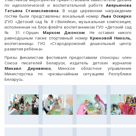
по идеологической и воспитательной работе
Аверьянова
Татьяна Станиславовна.
В ходе церемонии награждении
гостям были представлены: вокальный номер
Льва Оскирко
(ГУО «Детский сад № 8 г.Вилейки», музыкальная композиция,
исполненная на блок-флейте воспитанником ГУО «Детский сад
№ 31 г.Орши»
Марком Джонсом
. Не оставил никого
равнодушным также спортивный номер
Крюковой Николь,
воспитанницы ГУО «Стародорожский дошкольный центр
развития ребёнка».
Призы финалистам фестиваля предоставили спонсоры: член
Союза писателей Беларуси, издатель детских журналов
Михаил Деревянко
, Минское областное управление
Министерства по чрезвычайным ситуациям Республики
Беларусь.