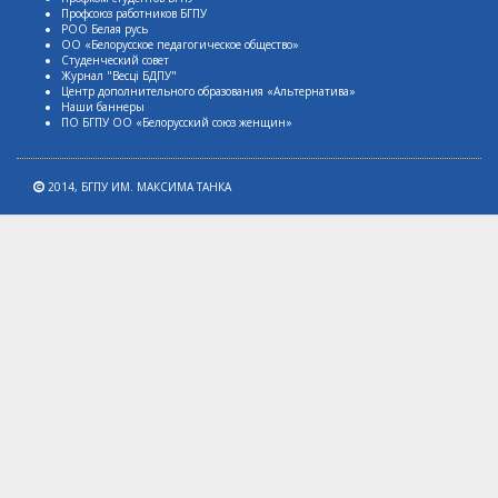
Профсоюз работников БГПУ
РОО Белая русь
ОО «Белорусское педагогическое общество»
Студенческий совет
Журнал "Весцi БДПУ"
Центр дополнительного образования «Альтернатива»
Наши баннеры
ПО БГПУ ОО «Белорусский союз женщин»
2014,
БГПУ ИМ. МАКСИМА ТАНКА