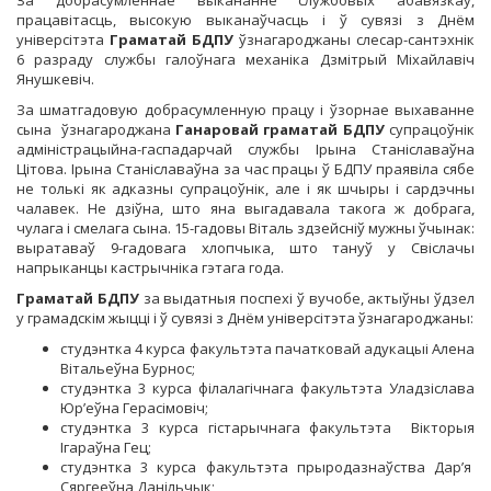
За добрасумленнае выкананне службовых абавязкаў,
працавітасць, высокую выканаўчасць і ў сувязі з Днём
універсітэта
Граматай БДПУ
ўзнагароджаны слесар-сантэхнік
6 разраду службы галоўнага механіка Дзмітрый Міхайлавіч
Янушкевіч.
За шматгадовую добрасумленную працу і ўзорнае выхаванне
сына ўзнагароджана
Ганаровай граматай БДПУ
супрацоўнік
адміністрацыйна-гаспадарчай службы Ірына Станіславаўна
Цітова. Ірына Станіславаўна за час працы ў БДПУ праявіла сябе
не толькі як адказны супрацоўнік, але і як шчыры і сардэчны
чалавек. Не дзіўна, што яна выгадавала такога ж добрага,
чулага і смелага сына. 15-гадовы Віталь здзейсніў мужны ўчынак:
выратаваў 9-гадовага хлопчыка, што тануў у Свіслачы
напрыканцы кастрычніка гэтага года.
Граматай БДПУ
за выдатныя поспехі ў вучобе, актыўны ўдзел
у грамадскім жыцці і ў сувязі з Днём універсітэта ўзнагароджаны:
студэнтка 4 курса факультэта пачатковай адукацыі Алена
Вітальеўна Бурнос;
студэнтка 3 курса філалагічнага факультэта Уладзіслава
Юр’еўна Герасімовіч;
студэнтка 3 курса гістарычнага факультэта Вікторыя
Ігараўна Гец;
студэнтка 3 курса факультэта прыродазнаўства Дар’я
Сяргееўна Данільчык;