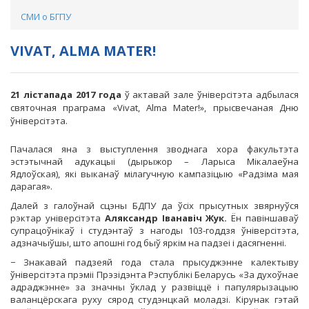
СМИ о БГПУ
VIVAT, ALMA MATER!
21 лістапада 2017 года
ў актавай зале ўніверсітэта адбылася
святочная праграма «Vivat, Alma Mater!», прысвечаная Дню
ўніверсітэта.
Пачалася яна з выступлення зводнага хора факультэта
эстэтычнай адукацыі (дырыжор – Ларыса Мікалаеўна
Ядлоўская), які выканаў мілагучную кампазіцыю «Радзіма мая
дарагая».
Далей з галоўнай сцэны БДПУ да ўсіх прысутных звярнуўся
рэктар універсітэта
Аляксандр Іванавіч
Жук.
Ён павіншаваў
супрацоўнікаў і студэнтаў з нагоды 103-годдзя ўніверсітэта,
адзначыўшы, што апошні год быў яркім на падзеі і дасягненні.
− Знакавай падзеяй года стала прысуджэнне калектыву
ўніверсітэта прэміі Прэзідэнта Рэспублікі Беларусь «За духоўнае
адраджэнне» за значны ўклад у развіццё і папулярызацыю
валанцёрскага руху сярод студэнцкай моладзі. Кірунак гэтай