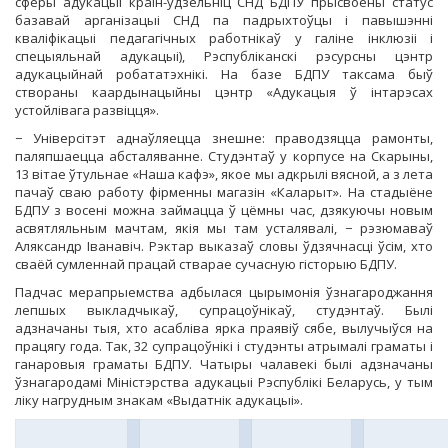
сферы адукацыі краін-удзельніц СНД БДПУ прысвоены статус
базавай арганізацыі СНД па падрыхтоўцы і павышэнні
кваліфікацыі педагагічных работнікаў у галіне інклюзіі і
спецыяльнай адукацыі), Рэспубліканскі рэсурсны цэнтр
адукацыйнай робататэхнікі. На базе БДПУ таксама быў
створаны каардынацыйны цэнтр «Адукацыя ў інтарэсах
устойлівага развіцця».
− Універсітэт аднаўляецца знешне: праводзяцца рамонты,
паляпшаецца абсталяванне. Студэнтаў у корпусе на Скарыны,
13 вітае ўтульнае «Наша кафэ», якое мы адкрылі вясной, а з лета
пачаў сваю работу фірменны магазін «Каларыт». На стадыёне
БДПУ з восені можна займацца ў цёмны час, дзякуючы новым
асвятляльным мачтам, якія мы там усталявалі, − рэзюмаваў
Аляксандр Іванавіч. Рэктар выказаў словы ўдзячнасці ўсім, хто
сваёй сумленнай працай стварае сучасную гісторыю БДПУ.
Падчас мерапрыемства адбылася цырымонія ўзнагароджання
лепшых выкладчыкаў, супрацоўнікаў, студэнтаў. Былі
адзначаны тыя, хто асабліва ярка праявіў сябе, вылучыўся на
працягу года. Так, 32 супрацоўнікі і студэнты атрымалі граматы і
ганаровыя граматы БДПУ. Чатыры чалавекі былі адзначаны
ўзнагародамі Міністэрства адукацыі Рэспублікі Беларусь, у тым
ліку нагрудным знакам «Выдатнік адукацыі».