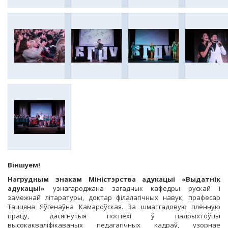
Віншуем!
Нагрудным знакам Міністэрства адукацыі «Выдатнік
адукацыі
»
узнагароджана загадчык кафедры рускай і
замежнай літаратуры, доктар філалагічных навук, прафесар
Таццяна Яўгенаўна Камароўская. За шматгадовую плённую
працу, дасягнутыя поспехі ў падрыхтоўцы
высокакваліфікаваных педагагічных кадраў, узорнае