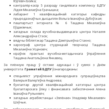
Юр’евіч Бойка;
кантралёр-касір 5 разраду гандлёвага комплексу БДПУ
Лідзія Мікалаеўна Грачышка;
лабарант 1 кваліфікацыйнай катэгорыі кафедры
прыродазнаўчых дысцыплін Вольга Іванаўна Дубоўская;
пашпартыст інтэрната № 6 Таццяна Мікалаеўна
Еўдакімчык;
загадчык склада вучэбна-выдавецкага цэнтра Наталля
Аляксандраўна Стэсік;
вядучы бібліятэкар Таццяна Дзмітрыеўна Стахно;
харэограф цэнтра студэнцкай творчасці Таццяна
Мікалаеўна Усціновіч;
кіраўнік практыкі вучэбна-метадычнага ўпраўлення
Таццяна Анатольўена Янкавец.
За плённую працу ў сістэме адукацыі і ў сувязі з Днём
універсітэта
Граматай БДПУ
ўзнагароджаны:
спецыяліст упраўлення міжнароднага супрацоўніцтва
Валерыя Валер’еўна Андрэева;
бухгалтар другой кваліфікацыйнай катэгорыі цэнтра
бухгалтарскага ўліку і фінансавага забеспячэння Алена
Іванаўна Рулькевіч;
загадчык аграбіястанцыі «Зялёнае» Уладзімір Мікалаевіч
Шэўчык.