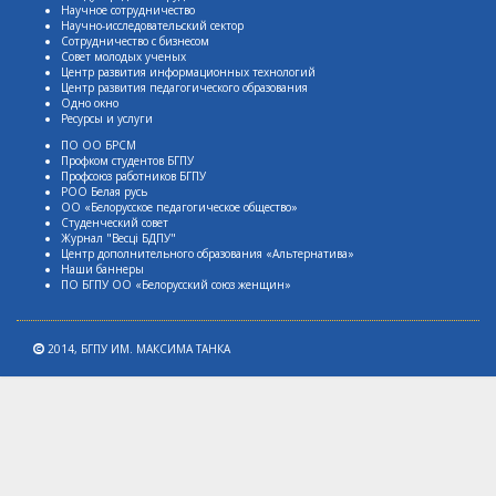
Научное сотрудничество
Научно-исследовательский сектор
Сотрудничество с бизнесом
Совет молодых ученых
Центр развития информационных технологий
Центр развития педагогического образования
Одно окно
Ресурсы и услуги
ПО ОО БРСМ
Профком студентов БГПУ
Профсоюз работников БГПУ
РОО Белая русь
ОО «Белорусское педагогическое общество»
Студенческий совет
Журнал "Весцi БДПУ"
Центр дополнительного образования «Альтернатива»
Наши баннеры
ПО БГПУ ОО «Белорусский союз женщин»
2014,
БГПУ ИМ. МАКСИМА ТАНКА