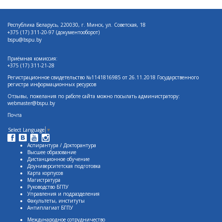
Республика Беларусь, 220030, г. Минск, ул. Советская, 18
+375 (17)
311-20-97 (документооборот)
bspu@bspu.by
Приёмная комиссия:
+375 (17) 311-21-28
Регистрационное свидетельство №1141816985 от 26.11.2018 Государственного
регистра информационных ресурсов
Отзывы, пожелания по работе сайта можно посылать администратору:
webmaster@bspu.by
Почта
Select Language
▼
Аспирантура / Докторантура
Высшее образование
Дистанционное обучение
Доуниверситетская подготовка
Карта корпусов
Магистратура
Руководство БГПУ
Управления и подразделения
Факультеты, институты
Антиплагиат БГПУ
Международное сотрудничество