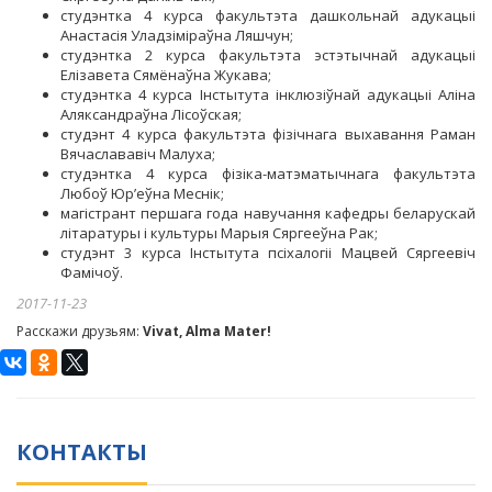
студэнтка 4 курса факультэта дашкольнай адукацыі
Анастасія Уладзіміраўна Ляшчун;
студэнтка 2 курса факультэта эстэтычнай адукацыі
Елізавета Сямёнаўна Жукава;
студэнтка 4 курса Інстытута інклюзіўнай адукацыі Аліна
Аляксандраўна Лісоўская;
студэнт 4 курса факультэта фізічнага выхавання Раман
Вячаслававіч Малуха;
студэнтка 4 курса фізіка-матэматычнага факультэта
Любоў Юр’еўна Меснік;
магістрант першага года навучання кафедры беларускай
літаратуры і культуры Марыя Сяргееўна Рак;
студэнт 3 курса Інстытута псіхалогіі Мацвей Сяргеевіч
Фамічоў.
2017-11-23
Расскажи друзьям:
Vivat, Alma Mater!
КОНТАКТЫ