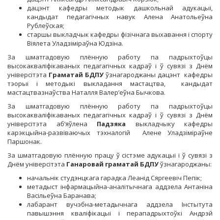
дацэнт кафедры методык дашкольнай адукацыі,
кандыдат педагагічных навук Алена Анатольеўна
Рублеўская;
старшы выкладчык кафедры фізічнага выхавання і спорту
Віялета Уладзіміраўна Юдзіна.
За шматгадовую плённую работу па падрыхтоўцы
высокакваліфікаваных педагагічных кадраў і ў сувязі з Днём
універсітэта
Граматай БДПУ
ўзнагароджаны дацэнт кафедры
тэорыі і методыкі выкладання мастацтва, кандыдат
мастацтвазнаўства Наталля Валер’еўна Бычкова.
За шматгадовую плённую работу па падрыхтоўцы
высокакваліфікаваных педагагічных кадраў і ў сувязі з Днём
універсітэта аб’яўлена
Падзяка
выкладчыку кафедры
карэкцыйна-развіваючых тэхналогій Алене Уладзіміраўне
Паршонак.
За шматгадовую плённую працу ў сістэме адукацыі і ў сувязі з
Днём універсітэта
Ганаровай граматай БДПУ
ўзнагароджаны:
начальнік студэнцкага гарадка Леанід Сяргеевіч Пепік;
метадыст інфармацыйна-аналітычнага аддзела Антаніна
Васільеўна Баранава;
лабарант вучэбна-метадычнага аддзела Інстытута
павышэння кваліфікацыі і перападрыхтоўкі Андрэй