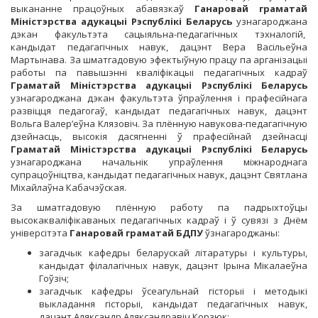
выкананне працоўных абавязкаў
Ганаровай граматай
Міністэрства адукацыі Рэспублікі Беларусь
узнагароджана
дэкан факультэта сацыяльна-педагагічных тэхналогій,
кандыдат педагагічных навук, дацэнт Вера Васільеўна
Мартынава. За шматгадовую эфектыўную працу па арганізацыі
работы па павышэнні кваліфікацыі педагагічных кадраў
Граматай Міністэрства адукацыі Рэспублікі Беларусь
узнагароджана дэкан факультэта ўпраўлення і прафесійнага
развіцця педагогаў, кандыдат педагагічных навук, дацэнт
Вольга Валер’еўна Клязовіч. За плённую навукова-педагагічную
дзейнасць, высокія дасягненні ў прафесійнай дзейнасці
Граматай Міністэрства адукацыі Рэспублікі Беларусь
узнагароджана начальнік упраўлення міжнароднага
супрацоўніцтва, кандыдат педагагічных навук, дацэнт Святлана
Міхайлаўна Кабачэўская.
За шматгадовую плённую работу па падрыхтоўцы
высокакваліфікаваных педагагічных кадраў і ў сувязі з Днём
універсітэта
Ганаровай граматай БДПУ
ўзнагароджаны:
загадчык кафедры беларускай літаратуры і культуры,
кандыдат філалагічных навук, дацэнт Ірына Мікалаеўна
Гоўзіч;
загадчык кафедры ўсеагульнай гісторыі і методыкі
выкладання гісторыі, кандыдат педагагічных навук,
дацэнт Аляксандр Аляксандравіч Корзюк;