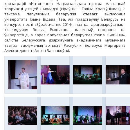
харэаграфіі «Натхненне» Нацыянальнага цэнтра мастацкай
творчасці дзяцей і моладзі (кіраўнік – Галіна Крапіўніцкая), а
таксама папулярныя беларускія спевакі: выпускніца
ўніверсітэта Ірына Відава, Тэа, які прадстаўляў Беларусь на
конкурсе песні «Еўрабачанне-2014», паэтка, аранжыроўшчык і
тэлевядучая Вольга Рыжыкава, калектыў, створаны ва
ўніверсітэце, а зараз папулярная беларуская група «Бай-Сіці»,
салісты Беларускага дзяржаўнага акадэмічнага музычнага
тэатра, заслужаныя артысты Рэспублікі Беларусь Маргарыта
Александровіч і Антон Заянчкоўскі.