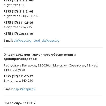
+375 (17)
311-21-04
внутр.тел.: 213
+375 (17)
311-21-03
внутр.тел.: 230, 231, 232
+375 (17)
311-21-06
внутр.тел.: 214, 215
+375 (17)
226-56-19
E-mail:
ok@bspu.by
,
stud_ok@bspu.by
Oтдел документационного обеспечения и
делопроизводства:
Республика Беларусь, 220030, г. Минск, ул. Советская, 18, каб.
116 (корпус 3)
+375 (17)
311-20-97
Внутр. тел.
:
140, 210
E-mail:
bspu@bspu.by
Пресс-служба БГПУ