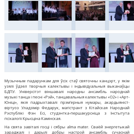
Музычным падарункам для ўсіх стаў святочны канцэрт, у якім
узялі ўдзел творчыя калектывы і індывідуальныя выканаўцы
БДПУ. Універсітэт віншавалі народны ансамбль народнай
музыкі танца і песні «Рэй», танцавальныя калектывы «О2» і «Арт-
Юніці», якія падрыхтавалі прэм’ерныя нумары, акардыяніст-
віртуоз Уладзімір Федарук, магістрант з Кітайская Народнай
Рэспублікі Фэн Есі, студэнтка-першакурсніца з Інстытута
псіхалогіі Крысціна Камінская.
На свята завіталі госці і сябры alma mater. Сваёй энергетыкай
зараджалі і дарылі добры настрой ансамбль сучаснай