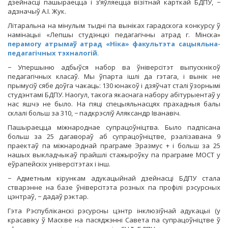
дзейнасці пашыраецца і з’яўляецца візітнай карткай БДПУ, −
адзначыў А.І. Жук.
Літаральна на мінулым тыдні па выніках гарадскога конкурсу ў
намінацыі «Лепшы студэнцкі педагагічны атрад г. Мінска»
перамогу атрымаў атрад «Ніка» факультэта сацыяльна-
педагагічных тэхналогій
.
− Упершыню адбыўся набор ва ўніверсітэт выпускнікоў
педагагічных класаў. Мы ўпарта ішлі да гэтага, і вынік не
прымусіў сябе доўга чакаць: 130 юнакоў і дзяўчат сталі ўзорнымі
студэнтамі БДПУ. Наогул, такога якаснага набору абітурыентаў у
нас яшчэ не было. На пяці спецыяльнасцях прахадныя балы
склалі больш за 310, − падкрэсліў Аляксандр Іванавіч.
Пашыраецца міжнароднае супрацоўніцтва. Было падпісана
больш за 25 дагавораў аб супрацоўніцтве, рэалізавана 9
праектаў па міжнароднай праграме Эразмус + і больш за 25
нашых выкладчыкаў прайшлі стажыроўку па праграме МОСТ у
еўрапейскіх універсітэтах і інш.
− Адметным кірункам адукацыйнай дзейнасці БДПУ стала
стварэнне на базе ўніверсітэта розных па профілі рэсурсных
цэнтраў, − дадаў рэктар.
Гэта Рэспубліканскі рэсурсны цэнтр інклюзіўнай адукацыі (у
красавіку ў Маскве на пасяджэнні Савета па супрацоўніцтве ў