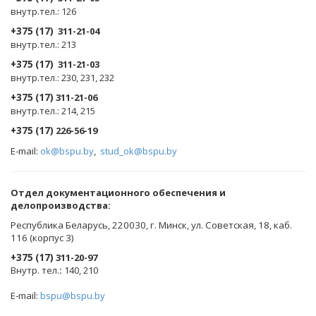
внутр.тел.: 126
+375 (17)
311-21-04
внутр.тел.: 213
+375 (17)
311-21-03
внутр.тел.: 230, 231, 232
+375 (17)
311-21-06
внутр.тел.: 214, 215
+375 (17)
226-56-19
E-mail:
ok@bspu.by
,
stud_ok@bspu.by
Oтдел документационного обеспечения и
делопроизводства:
Республика Беларусь, 220030, г. Минск, ул. Советская, 18, каб.
116 (корпус 3)
+375 (17)
311-20-97
Внутр. тел.
:
140, 210
E-mail:
bspu@bspu.by