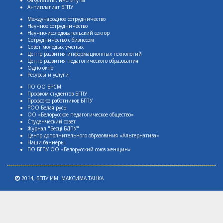
Антиплагиат БГПУ
Международное сотрудничество
Научное сотрудничество
Научно-исследовательский сектор
Сотрудничество с бизнесом
Совет молодых ученых
Центр развития информационных технологий
Центр развития педагогического образования
Одно окно
Ресурсы и услуги
ПО ОО БРСМ
Профком студентов БГПУ
Профсоюз работников БГПУ
РОО Белая русь
ОО «Белорусское педагогическое общество»
Студенческий совет
Журнал "Весцi БДПУ"
Центр дополнительного образования «Альтернатива»
Наши баннеры
ПО БГПУ ОО «Белорусский союз женщин»
2014,
БГПУ ИМ. МАКСИМА ТАНКА