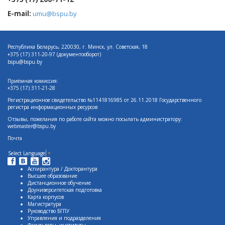
E-mail:
umu@bspu.by
Республика Беларусь, 220030, г. Минск, ул. Советская, 18
+375 (17)
311-20-97 (документооборот)
bspu@bspu.by
Приёмная комиссия:
+375 (17) 311-21-28
Регистрационное свидетельство №1141816985 от 26.11.2018 Государственного
регистра информационных ресурсов
Отзывы, пожелания по работе сайта можно посылать администратору:
webmaster@bspu.by
Почта
Select Language
▼
Аспирантура / Докторантура
Высшее образование
Дистанционное обучение
Доуниверситетская подготовка
Карта корпусов
Магистратура
Руководство БГПУ
Управления и подразделения
Факультеты, институты