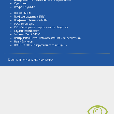
Одно окно
Ресурсы и услуги
ПО ОО БРСМ
Профком студентов БГПУ
Профсоюз работников БГПУ
РОО Белая русь
ОО «Белорусское педагогическое общество»
Студенческий совет
Журнал "Весцi БДПУ"
Центр дополнительного образования «Альтернатива»
Наши баннеры
ПО БГПУ ОО «Белорусский союз женщин»
2014,
БГПУ ИМ. МАКСИМА ТАНКА