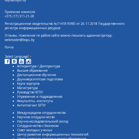
bspu@bspu.by
Приёмная комиссия:
+375 (17) 311-21-28
Регистрационное свидетельство №1141816985 от 26.11.2018 Государственного
регистра информационных ресурсов
Отзывы, пожелания по работе сайта можно посылать администратору:
webmaster@bspu.by
Почта
Select Language
▼
Аспирантура / Докторантура
Высшее образование
Дистанционное обучение
Доуниверситетская подготовка
Карта корпусов
Магистратура
Руководство БГПУ
Управления и подразделения
Факультеты, институты
Антиплагиат БГПУ
Международное сотрудничество
Научное сотрудничество
Научно-исследовательский сектор
Сотрудничество с бизнесом
Совет молодых ученых
Центр развития информационных технологий
Центр развития педагогического образования