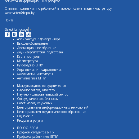
регистра информационных ресурсов
Отзывы, пожелания по работе сайта можно посылать администратору:
webmaster@bspu.by
Почта
Select Language
▼
Аспирантура / Докторантура
Высшее образование
Дистанционное обучение
Доуниверситетская подготовка
Карта корпусов
Магистратура
Руководство БГПУ
Управления и подразделения
Факультеты, институты
Антиплагиат БГПУ
Международное сотрудничество
Научное сотрудничество
Научно-исследовательский сектор
Сотрудничество с бизнесом
Совет молодых ученых
Центр развития информационных технологий
Центр развития педагогического образования
Одно окно
Ресурсы и услуги
ПО ОО БРСМ
Профком студентов БГПУ
Профсоюз работников БГПУ