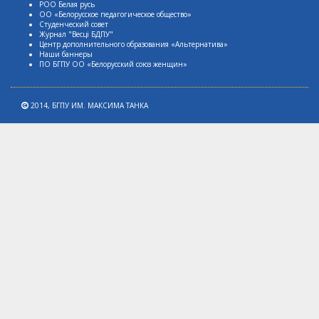
РОО Белая русь
ОО «Белорусское педагогическое общество»
Студенческий совет
Журнал "Весцi БДПУ"
Центр дополнительного образования «Альтернатива»
Наши баннеры
ПО БГПУ ОО «Белорусский союз женщин»
2014,
БГПУ ИМ. МАКСИМА ТАНКА