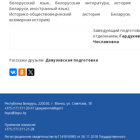
белорусский язык, белорусская литература, история
Беларуси, иностранный язык).
Историко-обществоведческий (история Беларуси,
всемирная история).
Заведующий подготов
отделением,
Гардуке
Чеславовна
Расскажи друзьям:
Довузовская подготовка
Республика Беларусь, 220030, г. Минск, ул. Советская, 18
+375 (17)
311-20-97 (документооборот)
bspu@bspu.by
Приёмная комиссия:
+375 (17) 311-21-28
Регистрационное свидетельство №1141816985 от 26.11.2018 Государственного