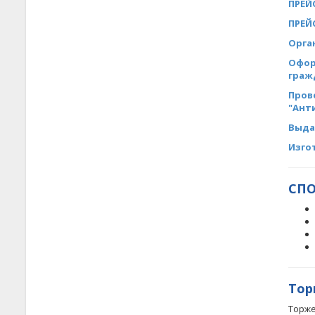
ПРЕЙ
ПРЕЙС
Орга
Офор
граж
Пров
"Ант
Выда
Изго
СП
Тор
Торж