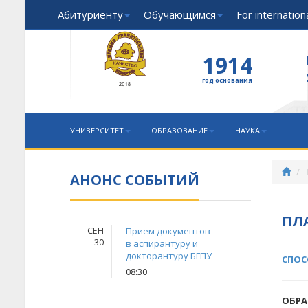
Абитуриенту
Обучающимся
For internatio
1914
год основания
УНИВЕРСИТЕТ
ОБРАЗОВАНИЕ
НАУКА
АНОНС СОБЫТИЙ
ПЛ
СЕН
Прием документов
30
в аспирантуру и
докторантуру БГПУ
СПОС
08:30
ОБРА