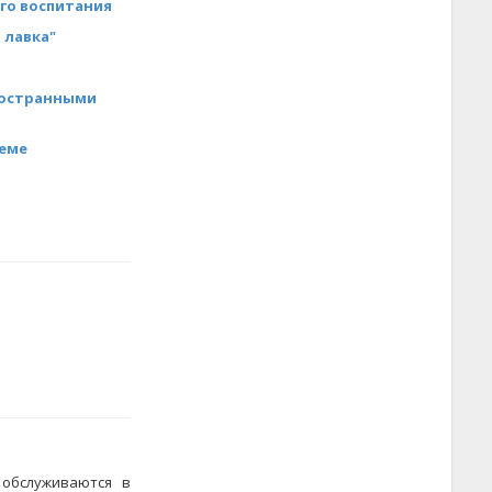
го воспитания
 лавка"
ностранными
теме
 обслуживаются в