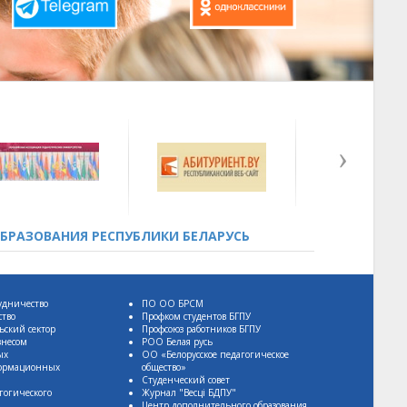
БРАЗОВАНИЯ РЕСПУБЛИКИ БЕЛАРУСЬ
удничество
ПО ОО БРСМ
ство
Профком студентов БГПУ
ьский сектор
Профсоюз работников БГПУ
знесом
РОО Белая русь
ых
ОО «Белорусское педагогическое
формационных
общество»
Студенческий совет
гогического
Журнал "Весцi БДПУ"
Центр дополнительного образования