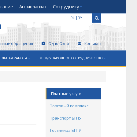
исание
Антиплагиат
Сотруднику
RU
|
BY
Й
онные обращения
Одно Окно
Контакты
ЕЛЬНАЯ РАБОТА
МЕЖДУНАРОДНОЕ СОТРУДНИЧЕСТВО
Платные услуги
Торговый комплекс
Транспорт БГПУ
Гостиница БГПУ