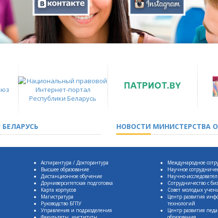
 БЕЛАРУСЬ
НОВОСТИ
МИНИСТЕРСТВА О
Аспирантура / Докторантура
Международное сотр
Высшее образование
Научное сотрудниче
Дистанционное обучение
Научно-исследовател
Доуниверситетская подготовка
Сотрудничество с би
Карта корпусов
Совет молодых учен
Магистратура
Центр развития ин
Руководство БГПУ
технологий
Управления и подразделения
Центр развития педа
Факультеты, институты
образования