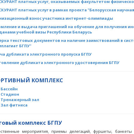
СКУРАНТ платных услуг, оказываемых факультетом физическо
КУРАНТ платных услуг в рамках проекта "Белорусская научная
низационный взнос участника интернет-олимпиады
мление и выдача приглашений на обучение для получения и
данами учебной визы Республики Беларусь
ерка текстовых документов на наличие заимствований в сис
иплагиат БГПУ"
ча дубликата электронного пропуска БГПУ
товление дубликата электронного удостоверения БГПУ
ОРТИВНЫЙ КОМПЛЕКС
Бассейн
Стадион
Тренажерный зал
Зал фитнеса
говый комплекс БГПУ
ественные мероприятия, приемы делегаций, фуршеты, банкеты