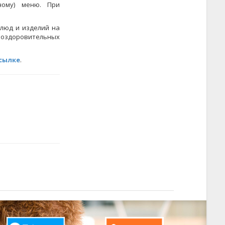
ному) меню. При
люд и изделий на
х оздоровительных
ссылке
.