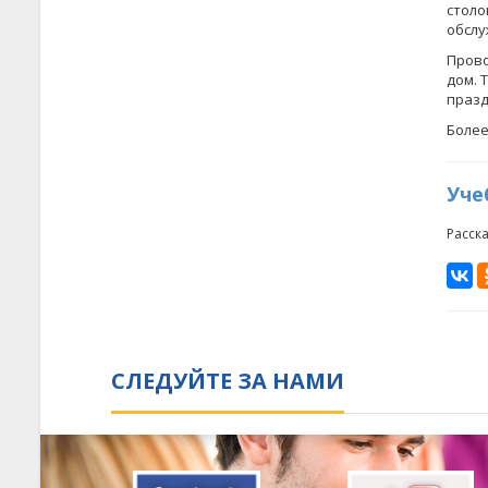
стол
обслу
Прово
дом. 
празд
Более
Уче
Расск
СЛЕДУЙТЕ ЗА НАМИ