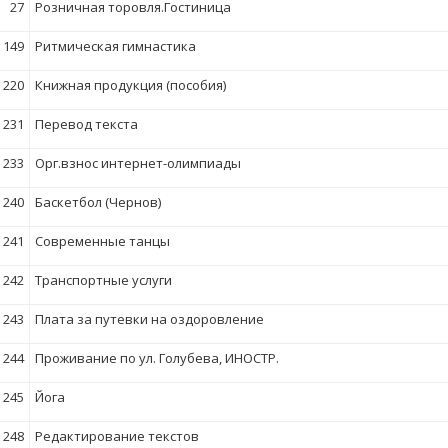
27
Розничная торовля.Гостиница
149
Ритмическая гимнастика
220
Книжная продукция (пособия)
231
Перевод текста
233
Орг.взнос интернет-олимпиады
240
Баскетбол (Чернов)
241
Современные танцы
242
Транспортные услуги
243
Плата за путевки на оздоровление
244
Проживание по ул. Голубева, ИНОСТР.
245
Йога
248
Редактирование текстов