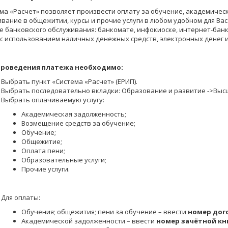
ма «Расчет» позволяет произвести оплату за обучение, академичес
вание в общежитии, курсы и прочие услуги в любом удобном для Вас м
е банковского обслуживания: банкомате, инфокиоске, интернет-банк
д. с использованием наличных денежных средств, электронных денег 
проведения платежа необходимо:
Выбрать пункт «Система «Расчет» (ЕРИП).
Выбрать последовательно вкладки: Образование и развитие ->Высше
Выбрать оплачиваемую услугу:
Академическая задолженность;
Возмещение средств за обучение;
Обучение;
Общежитие;
Оплата пени;
Образовательные услуги;
Прочие услуги.
Для оплаты:
Обучения; общежития; пени за обучение ­– ввести
номер дог
Академической задолженности – ввести
номер зачётной к