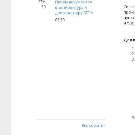
СЕН
Прием документов
Систе
30
в аспирантуру и
прожи
докторантуру БГПУ
пункт
08:30
и т. 
Для 
Все события