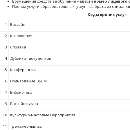
Возмещения средств за обучение – ввести
номер лицевого сч
Прочих услуг и образовательных услуг – выбрать из списка
ко
Коды прочих услуг:
1
Бассейн
2
Ксерокопия
3
Справка
4
Дубликат документов
5
Конференция
6
Пользование ЭБСМ
7
Библиотека
9
Бассейн+сауна
10
Культурно-массовые мероприятия
11
Тренажерный зал