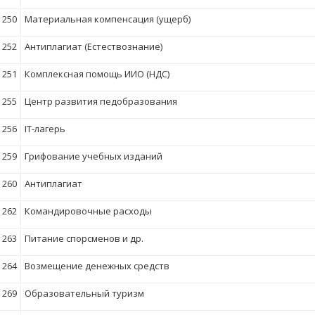
250
Материальная компенсация (ущерб)
252
Антиплагиат (Естествознание)
251
Комплексная помощь ИИО (НДС)
255
Центр развития педобразования
256
IT-лагерь
259
Грифование учебных изданий
260
Антиплагиат
262
Командировочные расходы
263
Питание спорсменов и др.
264
Возмещение денежных средств
269
Образовательный туризм