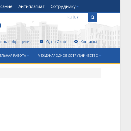
исание
Антиплагиат
Сотруднику
RU
|
BY
Й
онные обращения
Одно Окно
Контакты
ЕЛЬНАЯ РАБОТА
МЕЖДУНАРОДНОЕ СОТРУДНИЧЕСТВО