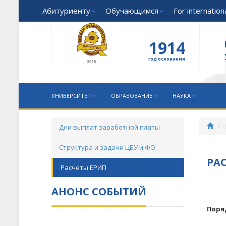
Абитуриенту
Обучающимся
For internatio
1914
год основания
УНИВЕРСИТЕТ
ОБРАЗОВАНИЕ
НАУКА
Дни выплат заработной платы
Структура и задачи ЦБУ и ФО
РА
Расчеты ЕРИП
АНОНС СОБЫТИЙ
Поря
сист