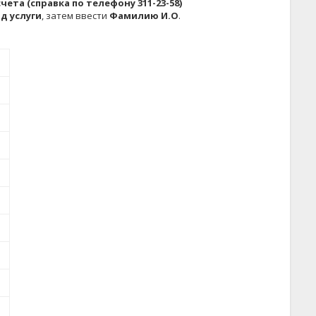
ета (справка по телефону 311-23-58)
д услуги
, затем ввести
Фамилию И.О
.