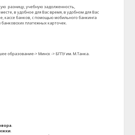
кую разницу, учебную задолженность,
есте, в удобное для Вас время, в удобном для Вас
е, кассе банков, с помощью мобильного банкинга
и банковских платежных карточек.
е образование-> Минск -> БГПУ им. М.Танка.
овора
.
нижки
.