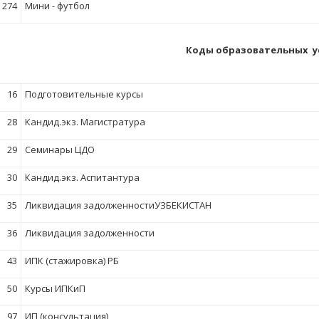
274
Мини - футбол
Коды образовательных ус
16
Подготовительные курсы
28
Кандид.экз. Магистратура
29
Семинары ЦДО
30
Кандид.экз. Аспитантура
35
Ликвидация задолженностиУЗБЕКИСТАН
36
Ликвидация задолженности
43
ИПК (стажировка) РБ
50
Курсы ИПКиП
97
ИП (консультация)