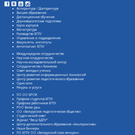
Аспирантура / Докторантура
Высшее образование
Дистанционное обучение
Доуниверситетская подготовка
Карта корпусов
Магистратура
Руководство БГПУ
Управления и подразделения
Факультеты, институты
Антиплагиат БГПУ
Международное сотрудничество
Научное сотрудничество
Научно-исследовательский сектор
Сотрудничество с бизнесом
Совет молодых ученых
Центр развития информационных технологий
Центр развития педагогического образования
Одно окно
Ресурсы и услуги
ПО ОО БРСМ
Профком студентов БГПУ
Профсоюз работников БГПУ
РОО Белая русь
ОО «Белорусское педагогическое общество»
Студенческий совет
Журнал "Весцi БДПУ"
Центр дополнительного образования «Альтернатива»
Наши баннеры
ПО БГПУ ОО «Белорусский союз женщин»