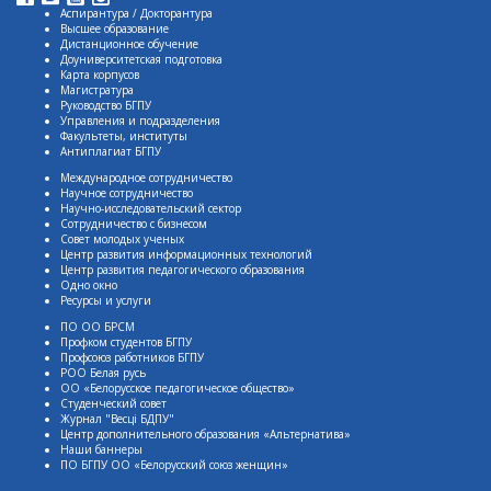
Аспирантура / Докторантура
Высшее образование
Дистанционное обучение
Доуниверситетская подготовка
Карта корпусов
Магистратура
Руководство БГПУ
Управления и подразделения
Факультеты, институты
Антиплагиат БГПУ
Международное сотрудничество
Научное сотрудничество
Научно-исследовательский сектор
Сотрудничество с бизнесом
Совет молодых ученых
Центр развития информационных технологий
Центр развития педагогического образования
Одно окно
Ресурсы и услуги
ПО ОО БРСМ
Профком студентов БГПУ
Профсоюз работников БГПУ
РОО Белая русь
ОО «Белорусское педагогическое общество»
Студенческий совет
Журнал "Весцi БДПУ"
Центр дополнительного образования «Альтернатива»
Наши баннеры
ПО БГПУ ОО «Белорусский союз женщин»