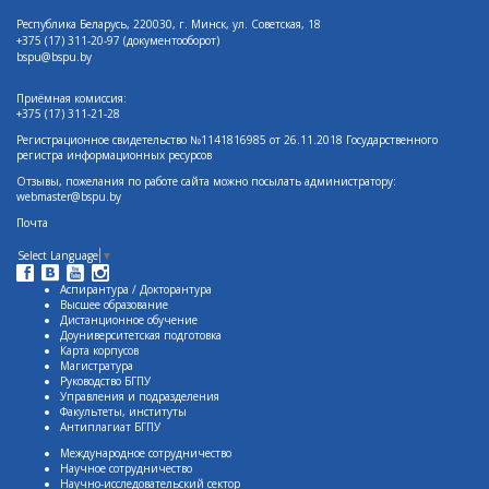
Республика Беларусь, 220030, г. Минск, ул. Советская, 18
+375 (17)
311-20-97 (документооборот)
bspu@bspu.by
Приёмная комиссия:
+375 (17) 311-21-28
Регистрационное свидетельство №1141816985 от 26.11.2018 Государственного
регистра информационных ресурсов
Отзывы, пожелания по работе сайта можно посылать администратору:
webmaster@bspu.by
Почта
Select Language
▼
Аспирантура / Докторантура
Высшее образование
Дистанционное обучение
Доуниверситетская подготовка
Карта корпусов
Магистратура
Руководство БГПУ
Управления и подразделения
Факультеты, институты
Антиплагиат БГПУ
Международное сотрудничество
Научное сотрудничество
Научно-исследовательский сектор