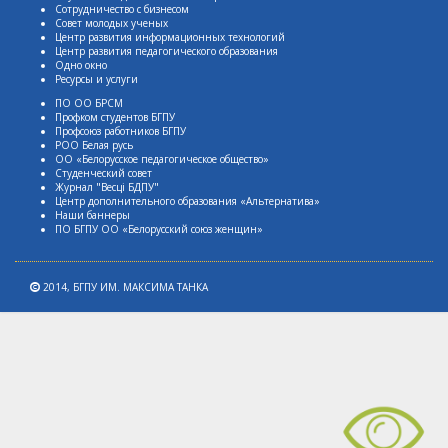
Сотрудничество с бизнесом
Совет молодых ученых
Центр развития информационных технологий
Центр развития педагогического образования
Одно окно
Ресурсы и услуги
ПО ОО БРСМ
Профком студентов БГПУ
Профсоюз работников БГПУ
РОО Белая русь
ОО «Белорусское педагогическое общество»
Студенческий совет
Журнал "Весцi БДПУ"
Центр дополнительного образования «Альтернатива»
Наши баннеры
ПО БГПУ ОО «Белорусский союз женщин»
2014,
БГПУ ИМ. МАКСИМА ТАНКА