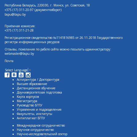
Республика Беларусь, 220030, г. Минск, ул. Советская, 18
+375 (17)
311-20-97 (документооборот)
bspu@bspu.by
Приёмная комиссия:
+375 (17) 311-21-28
Регистрационное свидетельство №1141816985 от 26.11.2018 Государственного
регистра информационных ресурсов
Отзывы, пожелания по работе сайта можно посылать администратору:
webmaster@bspu.by
Почта
Select Language
▼
Аспирантура / Докторантура
Высшее образование
Дистанционное обучение
Доуниверситетская подготовка
Карта корпусов
Магистратура
Руководство БГПУ
Управления и подразделения
Факультеты, институты
Антиплагиат БГПУ
Международное сотрудничество
Научное сотрудничество
Научно-исследовательский сектор