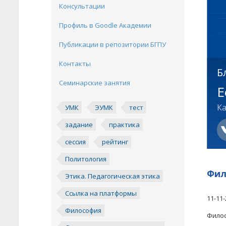
Консультации
Профиль в Goodle Академии
Публикации в репозитории БГПУ
Контакты
Б
Семинарские занятия
Е
Ка
УМК
ЭУМК
тест
задание
практика
сессия
рейтинг
Политология
Фил
Этика. Педагогическая этика
Ссылка на платформы
11-11-
Философия
Фило