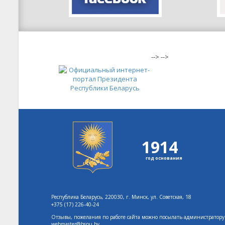
-->
-->
1914
год основания
Республика Беларусь, 220030, г. Минск, ул. Советская, 18
+375 (17) 226-40-24
Отзывы, пожелания по работе сайта можно посылать администратору
webmaster@bspu.by