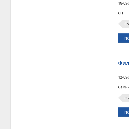
18-09-
СП
Со
П
Фил
12-09-
Семи
Фи
П