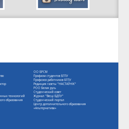
ОО БРСМ
тво
Профком студентов БГПУ
Профсоюз работников БГПУ
ктор
Редакция газеты "НАСТАЎНІК"
РОО Белая русь
Студенческий совет
нных технологий
Журнал "Весцi БДПУ"
ого образования
Студенческий портал
Центр дополнительного образования
«Альтернатива»