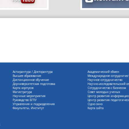
Аспирантура / Докторантура
Академический обмен
Высшее образование
Международное сотрудничес
Дистанционное обучение
Научное сотрудничество
Доуниверситетская подготовка
Научно-исследовательский се
Карта корпусов
Сотрудничество с бизнесом
Магистратура
Совет молодых ученых
Научные мероприятия
Центр развития информацио
Руководство БГПУ
Центр развития педагогическ
Управления и подразделения
Одно окно
Факультеты, Институт
Карта сайта
: