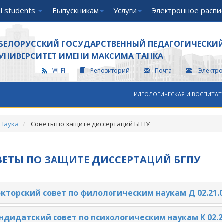
al students
Выпускникам
Услуги
Электронное распи
БЕЛОРУССКИЙ ГОСУДАРСТВЕННЫЙ ПЕДАГОГИЧЕСКИ
УНИВЕРСИТЕТ ИМЕНИ МАКСИМА ТАНКА
WI-FI
Репозиторий
Почта
Электр
ИДЕОЛОГИЧЕСКАЯ И ВОСПИТАТ
Наука
Советы по защите диссертаций БГПУ
ВЕТЫ ПО ЗАЩИТЕ ДИССЕРТАЦИЙ БГПУ
кторский совет по филологическим наукам Д 02.21.
ндидатский совет по психологическим наукам
К 02.