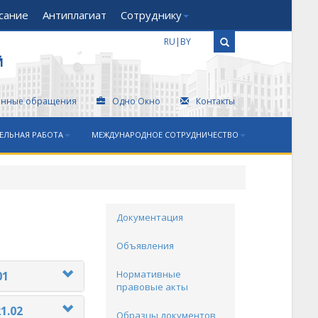
сание
Антиплагиат
Сотруднику
RU
|
BY
Й
онные обращения
Одно Окно
Контакты
ЕЛЬНАЯ РАБОТА
МЕЖДУНАРОДНОЕ СОТРУДНИЧЕСТВО
Документация
Объявления
Нормативные
01
правовые акты
21.02
Образцы документов