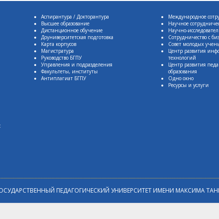
Аспирантура / Докторантура
Международное сотр
Высшее образование
Научное сотрудниче
Дистанционное обучение
Научно-исследовател
Доуниверситетская подготовка
Сотрудничество с би
Карта корпусов
Совет молодых учен
Магистратура
Центр развития ин
Руководство БГПУ
технологий
Управления и подразделения
Центр развития педа
Факультеты, институты
образования
Антиплагиат БГПУ
Одно окно
Ресурсы и услуги
:
ОСУДАРСТВЕННЫЙ ПЕДАГОГИЧЕСКИЙ УНИВЕРСИТЕТ ИМЕНИ МАКСИМА ТАН