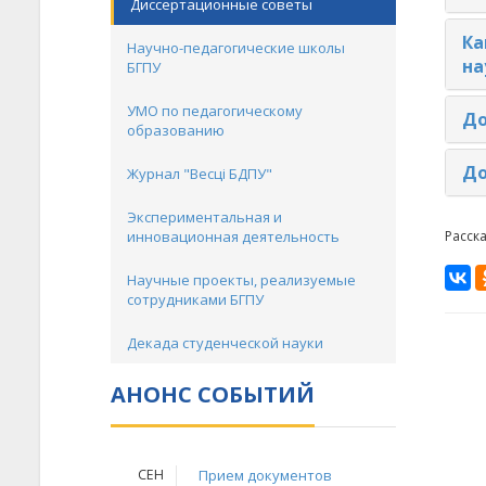
Диссертационные советы
Ка
Научно-педагогические школы
на
БГПУ
УМО по педагогическому
До
образованию
До
Журнал "Весцi БДПУ"
Экспериментальная и
инновационная деятельность
Расск
Научные проекты, реализуемые
сотрудниками БГПУ
Декада студенческой науки
АНОНС СОБЫТИЙ
СЕН
Прием документов