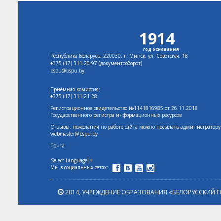
1914
год основания
Республика Беларусь, 220030, г. Минск, ул. Советская, 18
+375 (17)
311-20-97 (документооборот)
bspu@bspu.by
Приёмная комиссия:
+375 (17) 311-21-28
Регистрационное свидетельство №1141816985 от 26.11.2018
Государственного регистра информационных ресурсов
Отзывы, пожелания по работе сайта можно посылать администратору
webmaster@bspu.by
Почта
Select Language
▼
Мы в социальных сетях:
2014,
УЧРЕЖДЕНИЕ ОБРАЗОВАНИЯ «БЕЛОРУССКИЙ Г