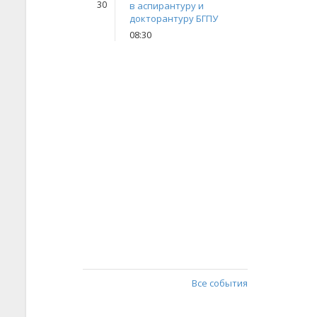
30
в аспирантуру и
докторантуру БГПУ
08:30
Все события