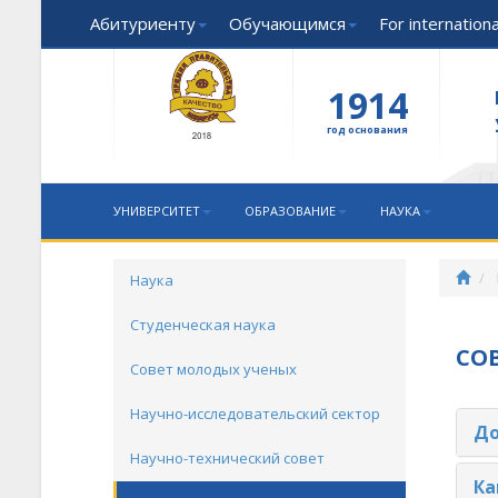
Абитуриенту
Обучающимся
For internation
1914
год основания
УНИВЕРСИТЕТ
ОБРАЗОВАНИЕ
НАУКА
Наука
Студенческая наука
СО
Совет молодых ученых
Научно-исследовательский сектор
До
Научно-технический совет
Ка