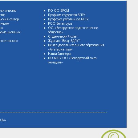
удничество
ПО ОО БРСМ
ство
Профком студентов БГПУ
ьский сектор
Профсоюз работников БГПУ
знесом
РОО Белая русь
ых
ОО «Белорусское педагогическое
формационных
общество»
Студенческий совет
гогического
Журнал "Весцi БДПУ"
Центр дополнительного образования
«Альтернатива»
Наши баннеры
ПО БГПУ ОО «Белорусский союз
женщин»
КА»