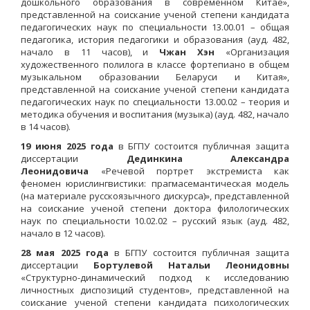
дошкольного образования в современном Китае»,
представленной на соискание ученой степени кандидата
педагогических наук по специальности 13.00.01 – общая
педагогика, история педагогики и образования (ауд. 482,
начало в 11 часов), и
Чжан Хэн
«Организация
художественного полилога в классе фортепиано в общем
музыкальном образовании Беларуси и Китая»,
представленной на соискание ученой степени кандидата
педагогических наук по специальности 13.00.02 – теория и
методика обучения и воспитания (музыка) (ауд. 482, начало
в 14 часов).
19 июня 2025 года
в БГПУ состоится публичная защита
диссертации
Дединкина Александра
Леонидовича
«Речевой портрет экстремиста как
феномен юрислингвистики: прагмасемантическая модель
(на материале русскоязычного дискурса)», представленной
на соискание ученой степени доктора филологических
наук по специальности 10.02.02 – русский язык (ауд. 482,
начало в 12 часов).
28 мая 2025 года
в БГПУ состоится публичная защита
диссертации
Бортулевой Натальи Леонидовны
«Структурно-динамический подход к исследованию
личностных диспозиций студентов», представленной на
соискание ученой степени кандидата психологических