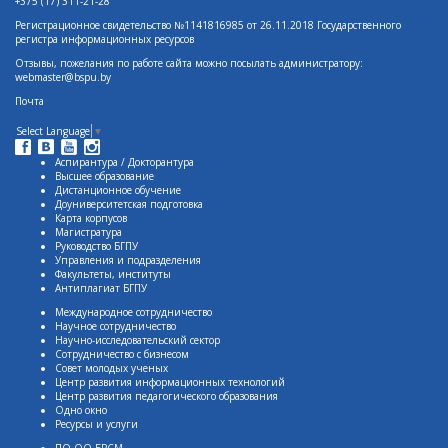
+375 (17) 311-21-28
Регистрационное свидетельство №1141816985 от 26.11.2018 Государственного
регистра информационных ресурсов
Отзывы, пожелания по работе сайта можно посылать администратору:
webmaster@bspu.by
Почта
Select Language
▼
Аспирантура / Докторантура
Высшее образование
Дистанционное обучение
Доуниверситетская подготовка
Карта корпусов
Магистратура
Руководство БГПУ
Управления и подразделения
Факультеты, институты
Антиплагиат БГПУ
Международное сотрудничество
Научное сотрудничество
Научно-исследовательский сектор
Сотрудничество с бизнесом
Совет молодых ученых
Центр развития информационных технологий
Центр развития педагогического образования
Одно окно
Ресурсы и услуги
ПО ОО БРСМ