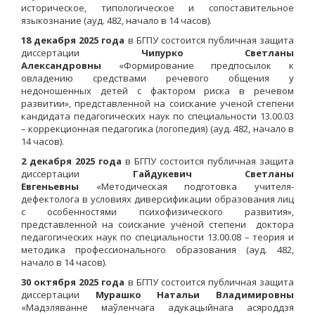
историческое, типологическое и сопоставительное
языкознание (ауд. 482, начало в 14 часов).
18 декабря 2025 года
в БГПУ состоится публичная защита
диссертации
Чипурко Светланы
Александровны
«Формирование предпосылок к
овладению средствами речевого общения у
недоношенных детей с фактором риска в речевом
развитии», представленной на соискание ученой степени
кандидата педагогических наук по специальности 13.00.03
– коррекционная педагогика (логопедия) (ауд. 482, начало в
14 часов).
2 декабря 2025
года
в БГПУ состоится публичная защита
диссертации
Гайдукевич Светланы
Евгеньевны
«Методическая подготовка учителя-
дефектолога в условиях диверсификации образования лиц
с особенностями психофизического развития»,
представленной на соискание учёной степени доктора
педагогических наук по специальности 13.00.08 – теория и
методика профессионального образования (ауд. 482,
начало в 14 часов).
30 октября
2025
года
в БГПУ состоится публичная защита
диссертации
Мурашко Натальи Владимировны
«Мадэляванне маўленчага адукацыйнага асяроддзя