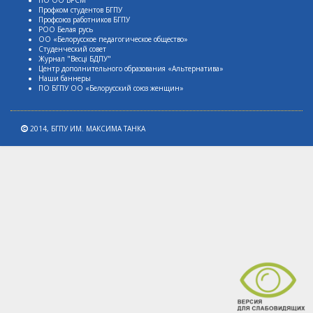
Профком студентов БГПУ
Профсоюз работников БГПУ
РОО Белая русь
ОО «Белорусское педагогическое общество»
Студенческий совет
Журнал "Весцi БДПУ"
Центр дополнительного образования «Альтернатива»
Наши баннеры
ПО БГПУ ОО «Белорусский союз женщин»
2014,
БГПУ ИМ. МАКСИМА ТАНКА