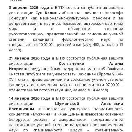
8 апреля 2026 года
в БГПУ состоится публичная защита
диссертации
Сун Кэлинь
«Языковая личность философа
Конфуция как национально-культурный феномен и ее
репрезентация в научной, языковой, авторской картинах
мира и в обыденном сознании
русскоговорящих», представленной на соискание ученой
степени кандидата филологических наук по
специальности 10.02.02 – русский язык (ауд. 482, начало в 13
часов).
21 января 2026 года
в БГПУ состоится публичная защита
диссертации
Колтаченко Алины
Игоревны
«Адукацыйныя падарожжы магнатаў Вялікага
Княства Літоўскага ва ўніверсітэты Заходняй Еўропы ў XVI–
XVIII стст.», представленной на соискание ученой степени
кандидата исторических наук па специальности 07.00.02 –
отечественная история (ауд. 482, начало в 14 часов).
14 января 2026 года
в БГПУ состоится публичная защита
диссертации
Шуманской Анастасии
Васильевны
«Национально-культурная вариативность
концептов «Мужчина» и «Женщина» в языковом сознании
белорусов, россиян и американцев», представленной
на соискание ученой степени кандидата филологических
наук по специальности 10.02.20 – сравнительно-