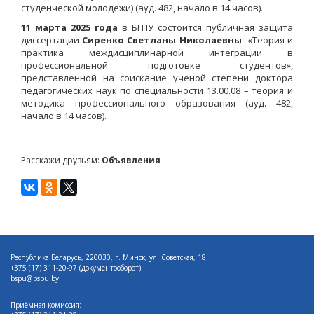
студенческой молодежи) (ауд. 482, начало в 14 часов).
11 марта 2025 года
в БГПУ состоится публичная защита
диссертации
Сиренко Светланы Николаевны
«Теория и
практика междисциплинарной интеграции в
профессиональной подготовке студентов»,
представленной на соискание ученой степени доктора
педагогических наук по специальности 13.00.08 – теория и
методика профессионального образования (ауд. 482,
начало в 14 часов).
Расскажи друзьям:
Объявления
Республика Беларусь, 220030, г. Минск, ул. Советская, 18
+375 (17)
311-20-97 (документооборот)
bspu@bspu.by
Приёмная комиссия: