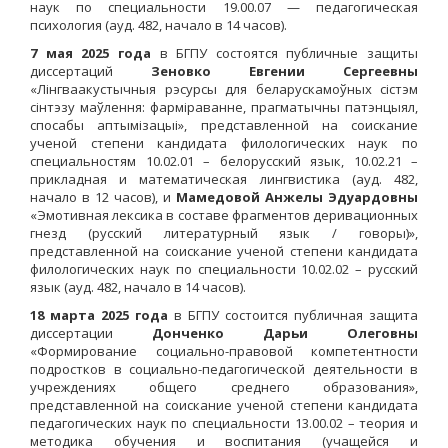
наук по специальности 19.00.07 — педагогическая
психология (ауд. 482, начало в 14 часов).
7 мая 2025 года
в БГПУ состоятся публичные защиты
диссертаций
Зеновко Евгении Сергеевны
«Лінгваакустычныя рэсурсы для беларускамоўных сістэм
сінтэзу маўлення: фарміраванне, прагматычны патэнцыял,
спосабы аптымізацыі», представленной на соискание
ученой степени кандидата филологических наук по
специальностям 10.02.01 – белорусский язык, 10.02.21 –
прикладная и математическая лингвистика (ауд. 482,
начало в 12 часов), и
Мамедовой Анжелы Эдуардовны
«Эмотивная лексика в составе фрагментов деривационных
гнезд (русский литературный язык / говоры)»,
представленной на соискание ученой степени кандидата
филологических наук по специальности 10.02.02 – русский
язык (ауд. 482, начало в 14 часов).
18 марта 2025 года
в БГПУ состоится публичная защита
диссертации
Донченко Дарьи Олеговны
«Формирование социально-правовой компетентности
подростков в социально-педагогической деятельности в
учреждениях общего среднего образования»,
представленной на соискание ученой степени кандидата
педагогических наук по специальности 13.00.02 – теория и
методика обучения и воспитания (учащейся и