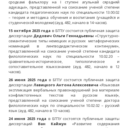
сродкамi фальклору на I ступенi агульнай сярэдняй
адукацыi», представленной на соискание ученой степени
кандидата педагогических наук по специальности 13.00.02
– теория и методика обучения и воспитания (учащейся и
студенческой молодежи) (ауд. 482, начало в 14 часов).
15 октября
2025
года
в БГПУ состоится публичная защита
диссертации
Дедович Ольги Геннадьевны
«Структурно-
семантические типы немецких и русских метафорических
номинаций в лингводидактическом континууме»,
представленной на соискание ученой степени кандидата
филологических наук по специальности 10.02.20 –
сравнительно-историческое, типологическое и
сопоставительное языкознание (ауд. 482
, начало в 12
часов).
26 июня 2025
года
в БГПУ состоится публичная защита
диссертации
Лавицкого
Антона Алексеевича
«Языковая
экспликация вербальных правонарушений (на материале
конфликтогенных текстов на русском языке)»,
представленной на соискание ученой степени доктора
филологических наук по специальности 10.02.02 – русский
язык (ауд. 482, начало в 13 часов).
24 июня 2025
года
в БГПУ состоятся публичные защиты
диссертаций
Ван Кайжун
«Развитие содержания