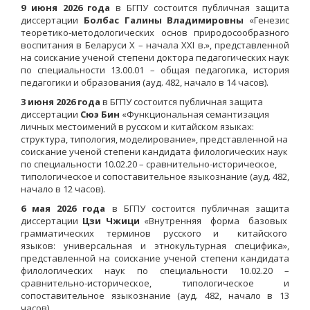
9 июня 2026 года
в БГПУ состоится публичная защита
диссертации
Болбас Галины Владимировны
«Генезис
теоретико-методологических основ природосообразного
воспитания в Беларуси X – начала XXI в.», представленной
на соискание ученой степени доктора педагогических наук
по специальности 13.00.01 – общая педагогика, история
педагогики и образования (ауд. 482, начало в 14 часов).
3 июня 2026 года
в БГПУ состоится публичная защита
диссертации
Сюэ Бин
«Функциональная семантизация
личных местоимений в русском и китайском языках:
структура, типология, моделирование»,
представленной на
соискание ученой степени кандидата
филолог
ических наук
по специальности 10.02.20 – сравнительно-историческое,
типологическое и сопоставительное языкознание (ауд. 482
,
начало в 12 часов).
6 мая 2026 года
в БГПУ состоится публичная защита
диссертации
Цзи Чжици
«Внутренняя форма базовых
грамматических терминов русского и китайского
языков: универсальная и этнокультурная специфика»,
представленной на соискание ученой степени кандидата
филологических наук по специальности 10.02.20 –
сравнительно-историческое, типологическое и
сопоставительное языкознание (ауд. 482, начало в 13
часов).