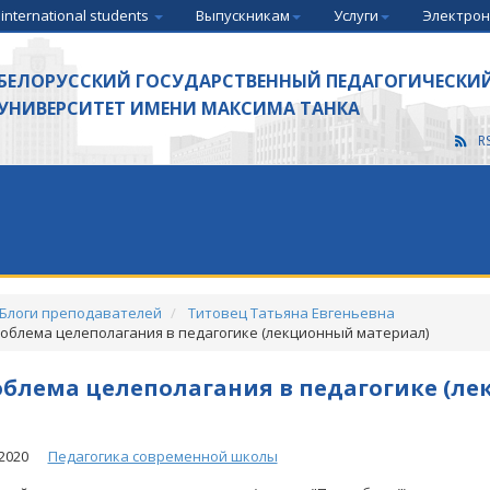
 international students
Выпускникам
Услуги
Электрон
БЕЛОРУССКИЙ ГОСУДАРСТВЕННЫЙ ПЕДАГОГИЧЕСКИ
УНИВЕРСИТЕТ ИМЕНИ МАКСИМА ТАНКА
R
Блоги преподавателей
Титовец Татьяна Евгеньевна
облема целеполагания в педагогике (лекционный материал)
блема целеполагания в педагогике (л
2020
Педагогика современной школы