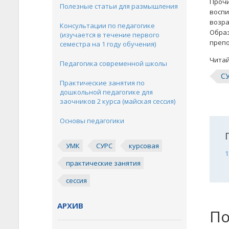
Прочи
Полезные статьи для размышления
воспи
возра
Консультации по педагогике
Образ
(изучается в течение первого
преп
семестра на 1 году обучения)
Читай
Педагогика современной школы
С
Практические занятия по
дошкольной педагогике для
заочников 2 курса (майская сессия)
Основы педагогики
УМК
СУРС
курсовая
1
практические занятия
сессия
АРХИВ
По