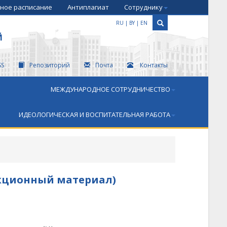
ное расписание
Антиплагиат
Сотруднику
RU
|
BY
|
EN
Й
SS
Репозиторий
Почта
Контакты
МЕЖДУНАРОДНОЕ СОТРУДНИЧЕСТВО
ИДЕОЛОГИЧЕСКАЯ И ВОСПИТАТЕЛЬНАЯ РАБОТА
екционный материал)