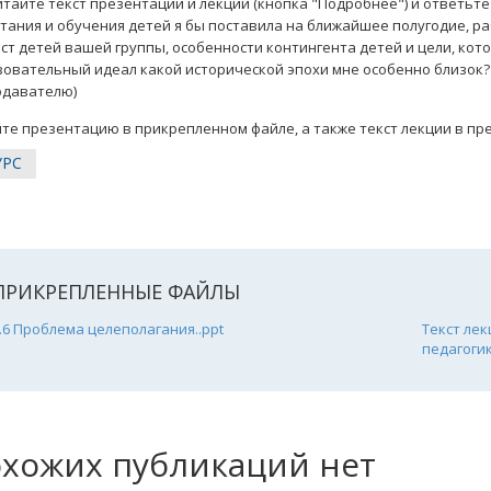
тайте текст презентации и лекции (кнопка "Подробнее") и ответьте 
тания и обучения детей я бы поставила на ближайшее полугодие, ра
ст детей вашей группы, особенности контингента детей и цели, кото
овательный идеал какой исторической эпохи мне особенно близок?
одавателю)
те презентацию в прикрепленном файле, а также текст лекции в п
УРС
ПРИКРЕПЛЕННЫЕ ФАЙЛЫ
.6 Проблема целеполагания..ppt
Текст ле
педагоги
хожих публикаций нет