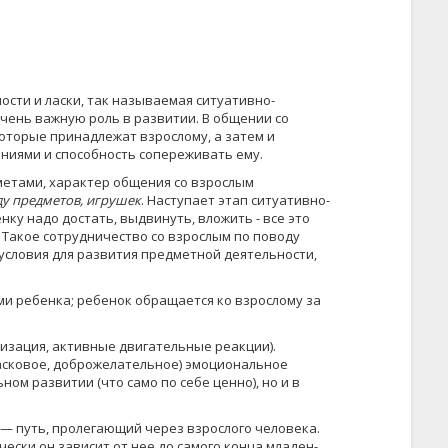
ости и ласки, так называемая ситуативно-
 очень важную роль в развитии. В общении со
оторые принадлежат взрослому, а затем и
ниями и способность сопереживать ему.
дметами, характер общения со взрослым
у предметов, игрушек
. Наступает этап ситуативно-
у надо достать, выдви­нуть, вложить - все это
 Такое сотрудничество со взрослым по поводу
 условия для развития предметной деятельности,
ями ребенка; ребенок обращается ко взрослому за
лизация, активные двигательные реакции).
ласковое, доброжелательное) эмоциональное
ом развитии (что само по себе ценно), но и в
 — путь, пролегающий через взрослого человека.
чески он зависит от нее до самого конца младен­