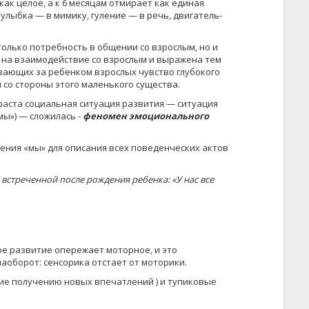
ак целое, а к 6 месяцам отмирает как единая
лыбка — в мимику, гуление — в речь, двигатель­
олько потребность в общении со взрослым, но и
а на взаимодействие со взрослым и выражена тем
ваю­щих за ребенком взрослых чувство глубокого
со стороны этого маленького существа.
зраста социальная ситуация раз­вития — ситуация
ы») — сло­жилась -
феномен эмоционального
ния «мы» для описания всех поведенческих актов
встреченной после рождения ребенка: «У нас все
е раз­витие опережает моторное, и это
аоборот: сенсорика отстает от моторики.
ие получению новых впечатлений ) и тупиковые