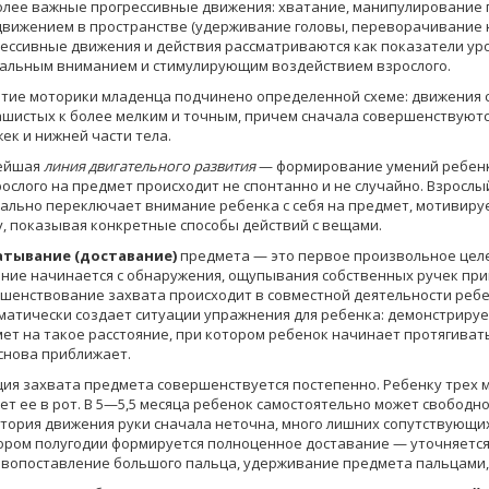
лее важные прогрессивные движения: хватание, манипу­лирование
вижением в про­странстве (удерживание головы, переворачивание на
ессивные движения и действия рассматриваются как показатели ур
альным вниманием и стимулирующим воздействием взрослого.
тие моторики младенца подчинено определенной схеме: движения со
шистых к более мелким и точным, причем сначала совершенствуютс
жек и нижней части тела.
ейшая
линия двигательного развития
— формирование умений ребенк
рослого на предмет происходит не спонтанно и не случайно. Взросл
ально переключает внимание ребенка с себя на предмет, мотивируе
, показывая кон­кретные способы действий с вещами.
атывание (доставание)
предмета — это первое произ­вольное цел
ние на­чинается с обнаружения, ощупывания собственных ручек при
шенствование захвата про­исходит в совместной деятельности ребен
матически создает ситуации упражне­ния для ребенка: демонстриру
ет на такое расстояние, при котором ребенок начи­нает протягивать
 снова приближает.
ия захвата предмета совершенствуется постепенно. Ре­бенку трех м
ет ее в рот. В 5—5,5 месяца ребенок самостоятельно может свободно
тория движения руки сначала неточна, много лишних сопутствующи
ором полугодии формиру­ется полноценное доставание — уточняется 
вопоставление большого пальца, удержива­ние предмета пальцами, 