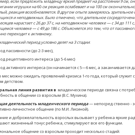
­мер, если предложить младенцу яркий предмет на расстоянии 9 см, он
игании игрушки на
60
см
реакция ослабевает и на 100 см окончательно 
лый, реакция возобновляется. В другом опыте замерялось зрительное
щихся и неподвижных. Было отмечено, что длительное сосредоточени
е­сяцев нарастает с 26 до 37 с, на неподвижном человеке — с 34 до 111 с,
щемся человеке — с 49 до 186 с. Объяс­няется это тем, что от пассивн
нно переходит к активному.
младенческий период условно делят на 3 стадии
:
од пассивности (до 2-3 мес),
иод рецептивного интереса (до 5-6 мес)
иод активного интереса (он начинается с 5—6 мес, а заканчивается 
го мес можно ожидать проявлений кризиса 1-го года, который служи
м детством.
ральная линия развития в
младенческом периоде связна с потреб
бность в общении со взрослым (B.C. Мухина).
ая деятельность младенческого пе­риода
— непосред ственно - э
тивно-личностное обще­ние (по М.И. Лисиной).
ние и доброжелательность взрослых вызывает у ребенка яркие рад
ают жизненный тонус ребенка, стимулируют все его функции.
ональное общение со взрослым проходит не­сколько стадий: