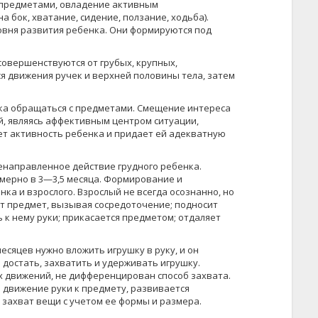
 предметами, овладение активным
 бок, хватание, сидение, ползание, ходьба).
овня развития ребенка. Они формируются под
вер­шенствуются от грубых, крупных,
я движения ручек и верхней половины тела, затем
а обращаться с предметами. Смещение интереса
ый, являясь аффективным центром ситуации,
т ак­тивность ребенка и придает ей адекватную
енаправленное действие грудного ребенка.
мерно в 3—3,5 месяца. Формирование и
ка и взрослого. Взрослый не всегда осознанно, но
ет предмет, вызывая сосредоточение; подносит
 к нему руки; прикасается предметом; отдаляет
есяцев нужно вложить игрушку в руку, и он
 достать, захватить и удерживать игрушку.
х движений, не дифференцирован способ захвата.
движение руки к пред­мету, развивается
захват вещи с учетом ее формы и размера.