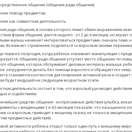
осредственное общение (общение ради общения);
ение поводу предметов;
ение как совместная деятельность.
ие ради общения
, в основе которого лежит обмен выра­жением нежн
ствая форма общения, длится недолго - от 2 до 6 месяцев, но играет
лыми малыш начинает интересоваться предметами, сначала теми, к
ми. Возникает стремление поделиться со взрослым своими пережива
це первого полугодия, когда ребенок осваивает манипуля­ции с пре
разуется. Об­щение ради общения уступает место
общению по повод
ого общения, которое об­служивает деловые интересы малыша: ребенк
ок затрудняется делать без помощи взрослого и обращается к нему.
ета стано­вится контекстом для появления активной речи и создает
ая будет ведущей на сле­дующем возрастном этапе.
стная деятельность
состоит в том, что взрослый руково­дит действи
щью и содействием.
жнейшее средство общения
- экспрессивные действия (улыбка, вока
римен­ты с младенцами 2 и 4,5 месяцев показали, что насыщенное (
ие со взрослым, приводит к мощному скачку не только в эмоциональн
тии предметных действий.
овой активности ребенка открыт только один путь к внешнему миру
физически ребенок отделяется от матери в момент родов, то биологи