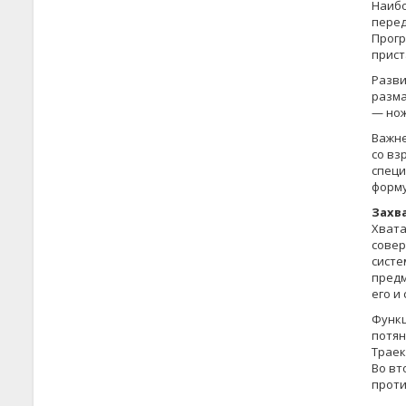
Наибо
перед
Прогр
прист
Разви
разма
— но­
Важн
со вз
специ
форму
Захв
Хвата
совер
систе
предм
его и
Функц
потян
Траек
Во вт
проти