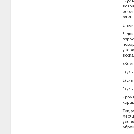
1. ул
возра
ребен
оживл
2. во
3. дв
взрос
повор
упоро
вскид
«Комп
1) улы
2) улы
3) ул
Кроме
харак
Так, 
месяц
удово
обращ