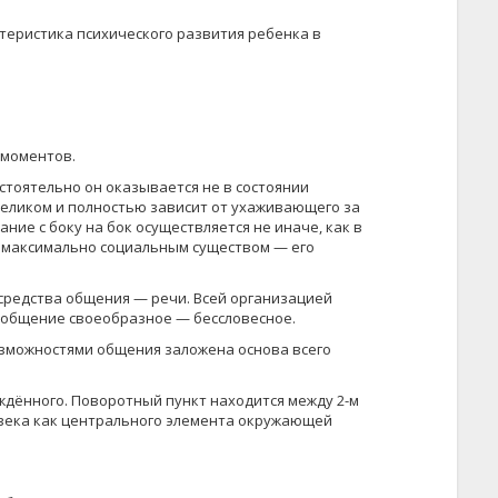
теристика психического развития ребенка в
 моментов.
тоя­тельно он оказывается не в состоянии
еликом и полностью зависит от ухаживающего за
ие с боку на бок осуществляется не иначе, как в
 максимально социальным существом — его
средст­ва общения — речи. Всей организацией
 общение своеобразное — бессловесное.
мож­ностями общения заложена основа всего
дён­ного. Поворотный пункт находится между 2-м
века как центрального элемента окру­жающей