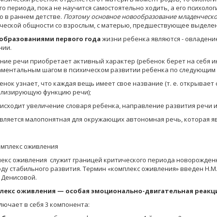
го периода, пока не научится самостоятельно ходить, а его психол
о в раннем детстве.
Поэтому
основ­ное новообразование младенческо
ческой общности со взрослым, с матерью, предшествующее выделени
образованиями
первого года
жизни ребенка являются - ов­ладени
нии.
ние речи приобретает активный характер (ребенок берет на себя и
ментальным шагом в психическом развитии ребенка по следующим
бенок узнает, что каждая вещь имеет свое название (т. е. от­крывает
лизирующую функ­цию речи);
оисходит увеличение словаря ребенка, направление разви­тия речи и
является малопонятная для окружающих автономная речь, которая 
Комплекс оживления
екс оживления служит границей критического пе­риода новорожденн
ду стабильного развития. Термин «комплекс оживления» вве­ден Н.
. Денисовой.
лекс оживления — особая эмоционально-двигательная ре­акц
лючает в себя 3 компонента: