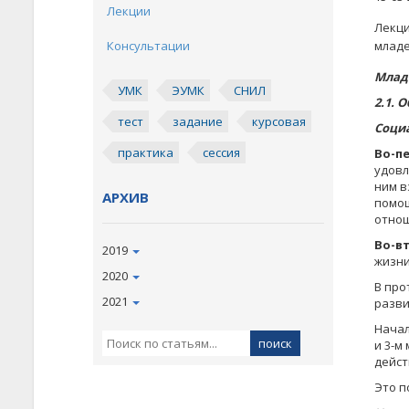
Лекции
Лекци
Консультации
младе
Млад
УМК
ЭУМК
СНИЛ
2.1. 
тест
задание
курсовая
Соци
практика
сессия
Во-п
удовл
ним в
АРХИВ
помощ
отнош
Во-в
2019
жизни
2020
В про
2021
разви
Начал
и 3-м
дейст
Это п