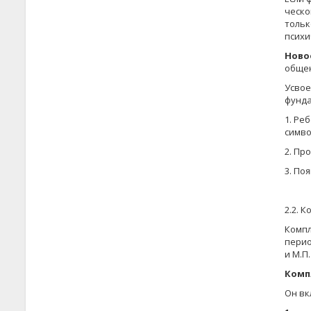
ческо
тольк
психи
Ново
обще
Усвое
фунда
1. Ре
симво
2. Пр
3. По
2.2. 
Компл
перио
и М.П
Комп
Он вк