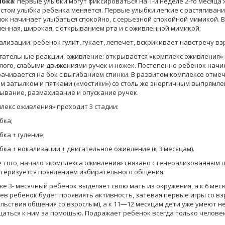
ыбка
: первые улыбки могут фиксироваться на 1-й неделе 2-го месяца 
стом улыбка ребенка меняет­ся. Первые улыбки легкие с растягивание
ок начинает улыбаться спокойно, с серьезной спокойной мимикой. 
енная, широкая, с открыва­нием рта и с оживленной мимикой;
кализации: ребенок гулит, гукает, лепечет, вскрикивает навстречу взр
игательные реакции, оживление: открывается «комплекс оживления»
лого, слабыми движения­ми ручек и ножек. Постепенно ребенок начин
ачивается на бок с выгибанием спинки. В развитом ком­плексе отм
м затылком и пятками («мостики») со столь же энергичным выпрямл
ывание, размахивание и опускание ручек.
лекс оживления» проходит 3 стадии:
бка;
бка + гуление;
ыбка + вокализации + двигательное оживление (к 3 месяцам).
 того, начало «комплекса оживления» связано с генерализованным п
теризуется появлением избирательного общения.
уже 3- месячный ребенок выделяет свою мать из окружения, а к 6 меся
ев ребенок будет проявлять активность, затевая первые игры со взро
льствия общения со взрослым), а к 11—12 месяцам дети уже умеют н
аться к ним за помощью. Подражает ребенок всегда только человек