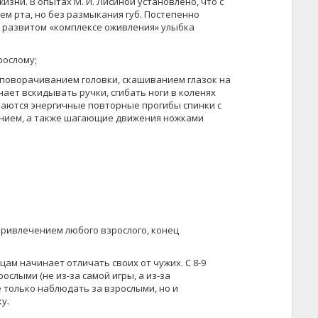
жизни. В опытах М. И. Лисиной установлено, что с
м рта, но без размыкания губ. Посте­пенно
В развитом «комплексе оживления» улыбка
осло­му;
 по­ворачиванием головки, скашиванием глазок на
ает вскидывать ручки, сгибать ноги в коленях
ечаются энергичные повторные прогибы спинки с
ением, а также ша­гающие движения ножками
ривлечением любого взросло­го, конец
цам начинает отли­чать своих от чужих. С 8-9
слыми (не из-за самой игры, а из-за
е только наблюдать за взрослыми, но и
у.