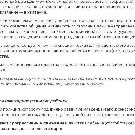
рно до 5 месяцев «комплекс оживления» развивается и сохраняется к
ексная реакция, но его компоненты начинают трансформироваться: у
живление — в хватание.
ение комплекса оживления у ребенка показывает, что возникла не т
ились средства общения. Активность со стороны малыша направ­лен
ее, чем пассивнее взрослый. Комплекс оживления вызывает у ухажи
льствия, ощуще­ние взаимности, разделенности собственных эмоций 
то свидетельствует о том, что спе­цифическая для младенческого во
рывного эмоционального единства ребенка и взрослого (ситуация «м
тва.
ен эмоционального единства отражается в использовании местоиме
ка.
молодая мама двухмесячного малыша рассказывает знакомой, впервые 
о. Мы родились такие большие, такие лохматенькие».
Психомоторное развитие ребенка
 принцип, которому подчинено развитие младенца, такой: сенсорно
твенно отличает младенца от детенышей животных, у которых все н
ляют
прогрессивные
движения
и действия ребенка (способст­вующ
ражи­вающие от внешнего мира).