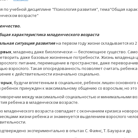
я по учебной дисциплине "Психология развития", тема"Общая харак
нческом возрасте"
енчество.
Общая характеристика младенческого возраста
альная ситуация развития
на первом году жизни складывается из 2
ервых
, младенец даже биологически — беспомощное существо. Самос
етворить даже базовые жизненные по­требности. Жизнь младенца ц
зрослого: питание, перемещение в пространстве, даже переворачиван
ью взрослого. Такая опосредованность позволяет считать ребенка
ение к действительности изначально социально.
торых
, будучи вплетенным в социальное, ребенок лишен основного 
 ребенок принужден к максимальному общению со взрослым, но это
тиворечии между максимальной социальностью и минимальными воз
тия ребенка в младенческом возрасте.
о младенческого возраста совпадает с окончанием кризиса новорож
 месяцами жизни ребенка и знаменуется выделением взрослого чело
вительности.
одтверждено экспериментально в опытах С. Фаянс, Т. Бауэра и др.