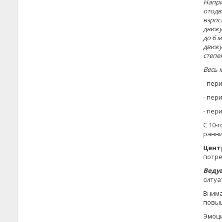
Напри
отодв
взрос
движу
до 6 м
движу
степе
Весь 
- пери
- пер
- пер
С 10-
ранни
Цент
потре
Ведущ
ситуа
Внима
повыш
Эмоци