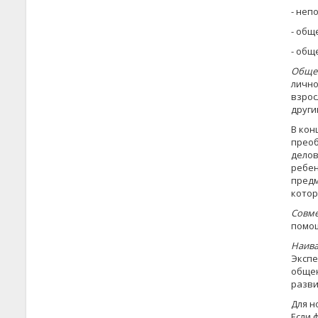
- неп
- общ
- общ
Общен
лично
взрос
други
В кон
преоб
делов
ребен
предм
котор
Совме
помо­
Наива
Экспе
общен
разви
Для н
Если 