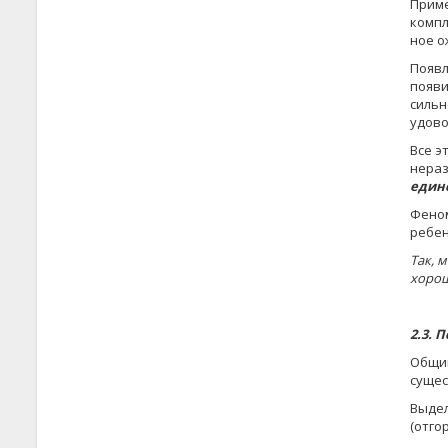
Приме
компл
ное о
Появл
поя­в
сильн
удово
Все э
нераз
единс
Феном
ребен
Так, 
хорош
2.3. 
Общий
сущес
Выде
(отго