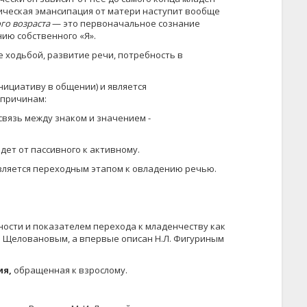
огическая эмансипация от матери наступит вообще
го возраста
— это первоначальное сознание
ю соб­ственного «Я».
е ходьбой, развитие речи, потребность в
нициативу в общении) и является
 причинам:
 связь между знаком и значением -
дет от пассивного к активному.
является переходным этапом к овладению речью.
ости и показателем перехода к младенчеству как
М. Щеловановым, а впервые описан Н.Л. Фигуриным
ия,
обращенная к взрослому.