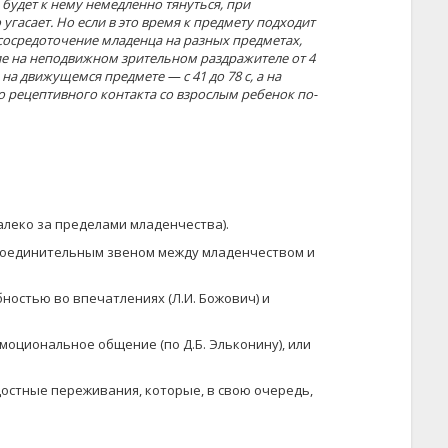
 будет к нему немедленно тянуться, при
угасает. Но если в это время к предмету подходит
 сосредоточение младенца на разных предметах,
е на неподвижном зрительном раздражителе от 4
 на движу­щемся предмете — с 41 до 78 с, а на
ого рецептивного контакта со взрослым ребенок по­
далеко за пределами младенчества).
т соединительным звеном между младенчеством и
ностью во впечатлениях (Л.И. Божович) и
моциональное общение (по Д.Б. Эльконину), или
остные переживания, которые, в свою очередь,