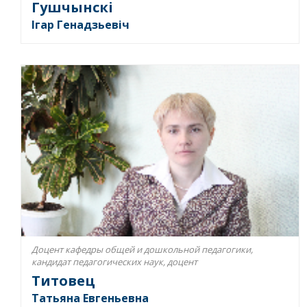
Гушчынскі
Ігар Генадзьевіч
Доцент кафедры общей и дошкольной педагогики,
кандидат педагогических наук, доцент
Титовец
Татьяна Евгеньевна