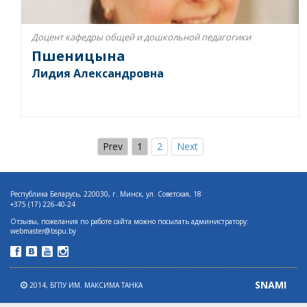
Доцент кафедры общей и дошкольной педагогики
Пшеницына
Лидия Александровна
Prev
1
2
Next
Республика Беларусь, 220030, г. Минск, ул. Советская, 18
+375 (17) 226-40-24
Отзывы, пожелания по работе сайта можно посылать администратору:
webmaster@bspu.by
SNAMI
2014,
БГПУ ИМ. МАКСИМА ТАНКА