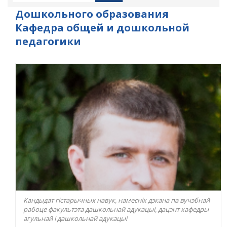
Дошкольного образования
Кафедра общей и дошкольной
педагогики
Кандыдат гістарычных навук, намеснік дэкана па вучэбнай
рабоце факультэта дашкольнай адукацыі, дацэнт кафедры
агульнай і дашкольнай адукацыі