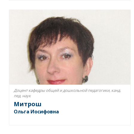
Доцент кафедры общей и дошкольной педагогики, канд.
пед. наук
Митрош
Ольга Иосифовна