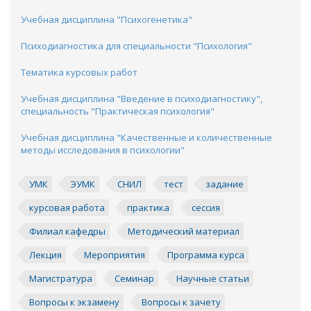
Учебная дисциплина "Психогенетика"
Психодиагностика для специальности "Психология"
Тематика курсовых работ
Учебная дисциплина "Введение в психодиагностику",
специальность "Практическая психология"
Учебная дисциплина "Качественные и количественные
методы исследования в психологии"
УМК
ЭУМК
СНИЛ
тест
задание
курсовая работа
практика
сессия
Филиал кафедры
Методический материал
Лекция
Мероприятия
Программа курса
Магистратура
Семинар
Научные статьи
Вопросы к экзамену
Вопросы к зачету