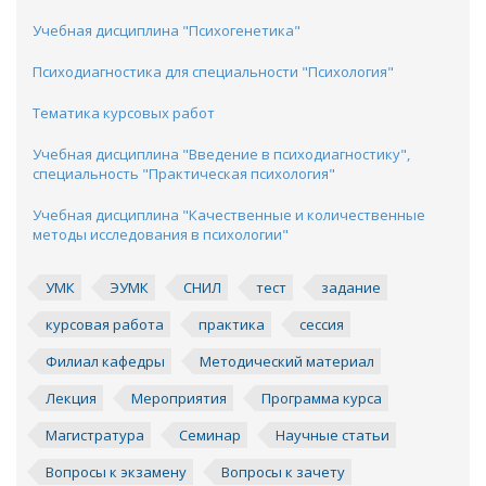
Учебная дисциплина "Психогенетика"
Психодиагностика для специальности "Психология"
Тематика курсовых работ
Учебная дисциплина "Введение в психодиагностику",
специальность "Практическая психология"
Учебная дисциплина "Качественные и количественные
методы исследования в психологии"
УМК
ЭУМК
СНИЛ
тест
задание
курсовая работа
практика
сессия
Филиал кафедры
Методический материал
Лекция
Мероприятия
Программа курса
Магистратура
Семинар
Научные статьи
Вопросы к экзамену
Вопросы к зачету