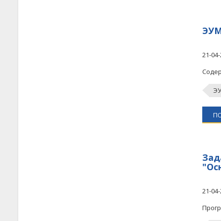
ЭУМ
21-04-
Содер
Э
П
Зад
"Ос
21-04-
Прогр