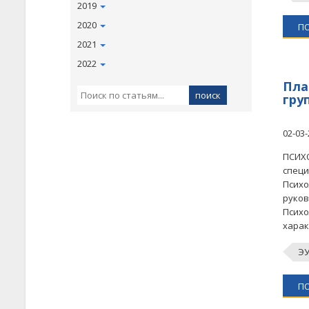
2019
2020
П
2021
2022
Пла
гру
02-03-
ПСИХО
специ
Психо
руков
Психо
харак
Э
П