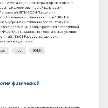
 Глава 2.Мотивационная сфера спортсменов и ее
сновы психологии физической культуры и
.Поплавский, БГПУ-2020 4.Психология
Л.4.1. Изучение мотивции в спорте С.107-119
й и внутренней мотивации при занятиях ФКиС
еркеса-Додсона) 4.Половые различия в спортивной
 ФКиС 6.Как создавать психологические условия
анятий ФКиС 8.Разработка сценария
анятиях в аудитории)
ссия
тест
ЭУМК
логия физической
соревновательном и послесоревновательном этапе