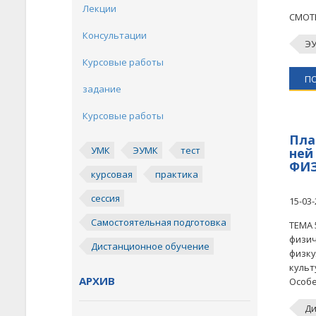
Лекции
СМОТР
Консультации
Э
Курсовые работы
П
задание
Курсовые работы
Пла
УМК
ЭУМК
тест
ней
ФИЗ
курсовая
практика
сессия
15-03-
Самостоятельная подготовка
ТЕМА 
физич
Дистанционное обучение
физку
культ
АРХИВ
Особе
Ди