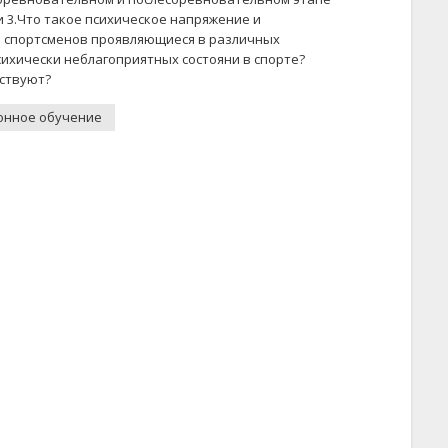
и 3.Что такое психическое напряжение и
и спортсменов проявляющиеся в различных
сихически неблагоприятных состояни в спорте?
ествуют?
онное обучение