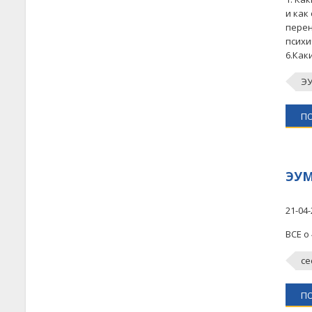
и как
перен
психи
6.Как
Э
П
ЭУ
21-04-
ВСЕ о
се
П