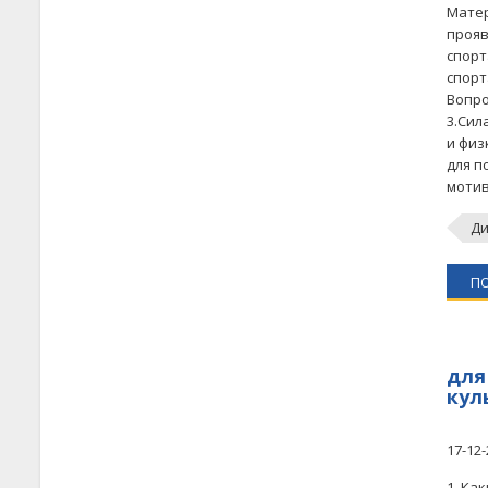
Матер
прояв
спорт
спорт
Вопро
3.Сил
и физ
для п
мотив
Ди
П
для
кул
17-12-
1. Ка