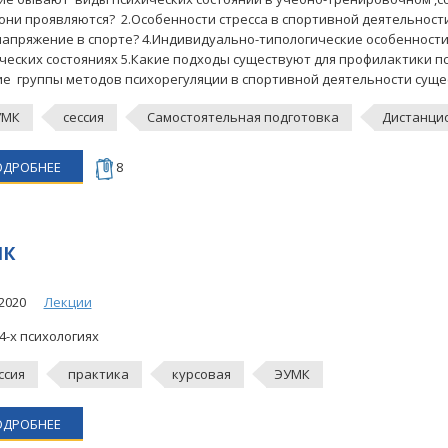
 они проявляются? 2.Особенности стресса в спортивной деятельност
апряжение в спорте? 4.Индивидуально-типологические особенност
ческих состояниях 5.Какие подходы существуют для профилактики п
ие группы методов психорегуляции в спортивной деятельности сущ
УМК
сессия
Самостоятельная подготовка
Дистанци
ОДРОБНЕЕ
8
МК
2020
Лекции
 4-х психологиях
ссия
практика
курсовая
ЭУМК
ОДРОБНЕЕ