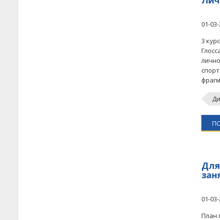
Лич
01-03-
3 кур
Глосс
лично
спорт
фрагм
Ди
П
Для
зан
01-03-
План 