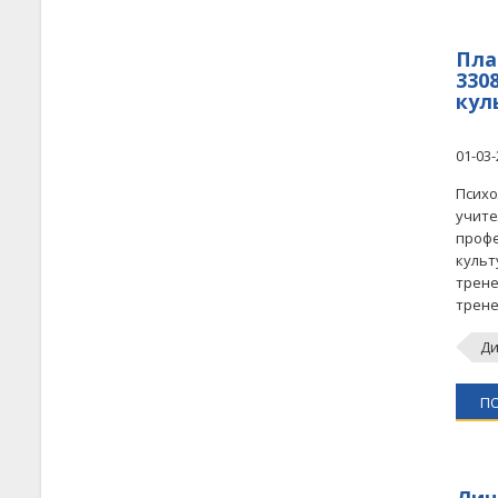
План
330
кул
01-03-
Психо
учите
профе
культ
трене
трен
Ди
П