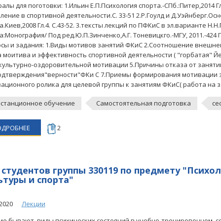
алы для поготовки: 1.Ильин Е.П.Психология спорта.-СПб.:Питер,2014
ление в спортивной деятельности.С. 33-51 2.Р.Гоулд и Д.Уэйнберг.О
а.Киев,2008 Гл.4. С.43-52. 3.тексты лекций по ПФКиС в эл.варианте Н.Н
а:Монография/ Под ред.Ю.П.Зинченко,А.Г. Тоневицкго.-МГУ, 2011.-424 Г
сы и задания: 1.Виды мотивов занятий ФКиС 2.Соотношение внешне
а моитива и эффективность спортивной деятельности ( "горбатая" Й
культурно-оздоровительной мотивации 5.Причины отказа от занятий
одтверждения"верности"ФКи С 7.Приемы формирования мотивации з
ационного ролика для целевой группы к занятиям ФКиС( работа на з
станционное обучение
Самостоятельная подготовка
се
ОДРОБНЕЕ
2
 студентов группы 330119 по предмету "Психо
ьтуры и спорта"
2020
Лекции
кие бывают виды психических состояний в учебно-тренировочном ,