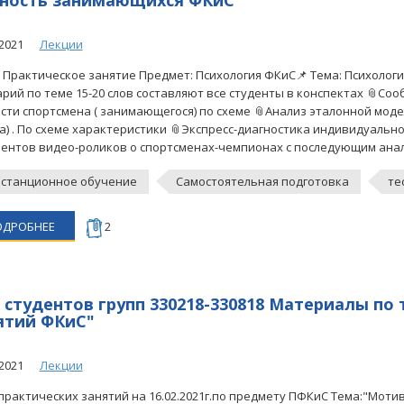
ность занимающихся ФКиС
2021
Лекции
с Практическое занятие Предмет: Психология ФКиС📌 Тема: Психолог
арий по теме 15-20 слов составляют все студенты в конспектах 📎Со
сти спортсмена ( занимающегося) по схеме 📎Анализ эталонной моде
а) . По схеме характеристики 📎Экспресс-диагностика индивидуальн
ентов видео-роликов о спортсменах-чемпионах с последующим анализ
станционное обучение
Самостоятельная подготовка
те
ОДРОБНЕЕ
2
 студентов групп 330218-330818 Материалы по
ятий ФКиС"
2021
Лекции
практических занятий на 16.02.2021г.по предмету ПФКиС Тема:"Моти