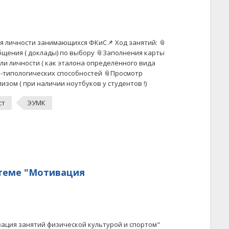
ия личности занимающихся ФКиС📌 Ход занятий: 📎
общения ( доклады) по выбору 📎Заполнения карты
ли личности ( как эталона определённого вида
о-типологических способностей 📎Просмотр
ом ( при наличии ноутбуков у студентов !)
ст
ЭУМК
 теме "Мотивация
вация занятий физической культурой и спортом"