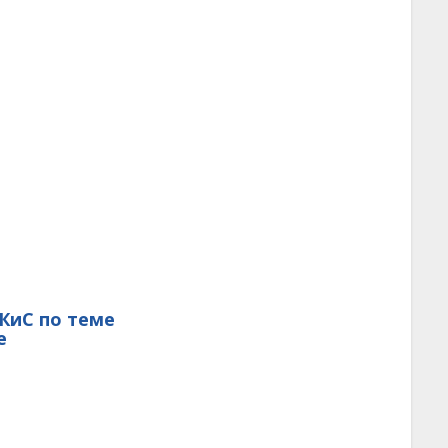
ФКиС по теме
е