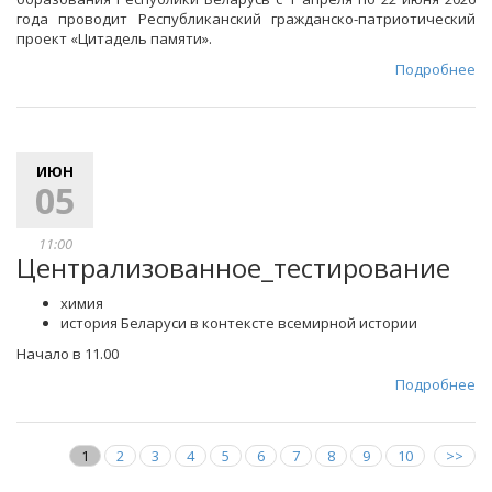
года проводит Республиканский гражданско-патриотический
проект «Цитадель памяти».
Подробнее
ИЮН
05
11:00
Централизованное_тестирование
химия
история Беларуси в контексте всемирной истории
Начало в 11.00
Подробнее
1
2
3
4
5
6
7
8
9
10
>>