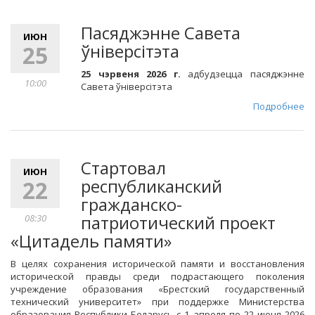
Пасяджэнне Савета
ИЮН
ўніверсітэта
25
25 чэрвеня 2026 г.
адбудзецца пасяджэнне
10:00
Савета ўніверсітэта
Подробнее
Стартовал
ИЮН
республиканский
22
гражданско-
патриотический проект
08:30
«Цитадель памяти»
В целях сохранения исторической памяти и восстановления
исторической правды среди подрастающего поколения
учреждение образования «Брестский государственный
технический университет» при поддержке Министерства
образования Республики Беларусь с 1 апреля по 22 июня 2026