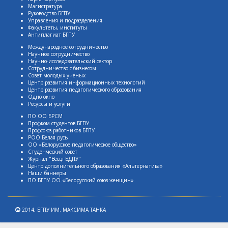
Магистратура
Руководство БГПУ
Управления и подразделения
Факультеты, институты
Антиплагиат БГПУ
Международное сотрудничество
Научное сотрудничество
Научно-исследовательский сектор
Сотрудничество с бизнесом
Совет молодых ученых
Центр развития информационных технологий
Центр развития педагогического образования
Одно окно
Ресурсы и услуги
ПО ОО БРСМ
Профком студентов БГПУ
Профсоюз работников БГПУ
РОО Белая русь
ОО «Белорусское педагогическое общество»
Студенческий совет
Журнал "Весцi БДПУ"
Центр дополнительного образования «Альтернатива»
Наши баннеры
ПО БГПУ ОО «Белорусский союз женщин»
2014,
БГПУ ИМ. МАКСИМА ТАНКА