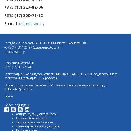
+375 (17) 327-82-06
+375 (17) 200-71-12
E-mail:
umu@bspu.by
Республика Беларусь, 220030, г. Минск, ул. Советская, 18
+375 (17)
311-20-97 (документооборот)
bspu@bspu.by
Приёмная комиссия:
+375 (17) 311-21-28
Регистрационное свидетельство №1141816985 от 26.11.2018 Государственного
регистра информационных ресурсов
Отзывы, пожелания по работе сайта можно посылать администратору:
webmaster@bspu.by
Почта
Select Language
▼
Аспирантура / Докторантура
Высшее образование
Дистанционное обучение
Доуниверситетская подготовка
Карта корпусов