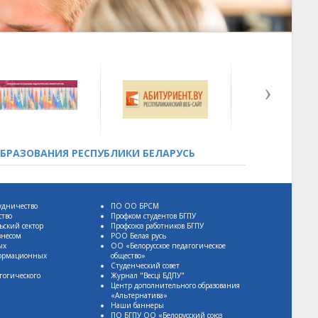
БРАЗОВАНИЯ РЕСПУБЛИКИ БЕЛАРУСЬ
удничество
ПО ОО БРСМ
ство
Профком студентов БГПУ
ьский сектор
Профсоюз работников БГПУ
знесом
РОО Белая русь
ых
ОО «Белорусское педагогическое
формационных
общество»
Студенческий совет
гогического
Журнал "Весцi БДПУ"
Центр дополнительного образования
«Альтернатива»
Наши баннеры
ПО БГПУ ОО «Белорусский союз