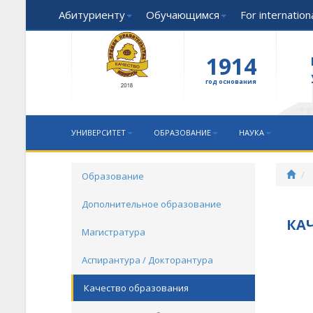
Абитуриенту
Обучающимся
For internatio
1914
год основания
УНИВЕРСИТЕТ
ОБРАЗОВАНИЕ
НАУКА
Образование
Дополнительное образование
КА
Магистратура
Аспирантура / Докторантура
Качество образования