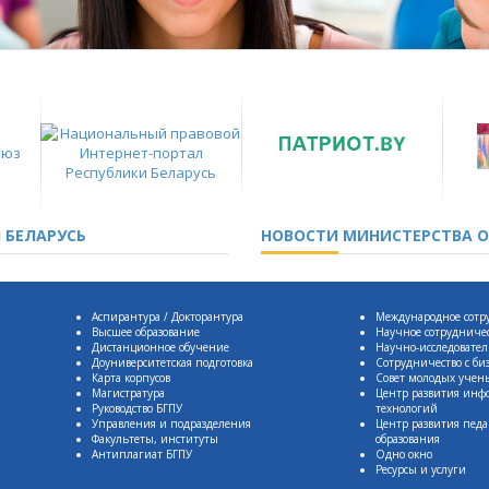
 БЕЛАРУСЬ
НОВОСТИ
МИНИСТЕРСТВА О
Аспирантура / Докторантура
Международное сотр
Высшее образование
Научное сотрудниче
Дистанционное обучение
Научно-исследовател
Доуниверситетская подготовка
Сотрудничество с би
Карта корпусов
Совет молодых учен
Магистратура
Центр развития ин
Руководство БГПУ
технологий
Управления и подразделения
Центр развития педа
Факультеты, институты
образования
Антиплагиат БГПУ
Одно окно
Ресурсы и услуги