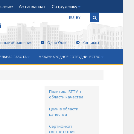
исание
Антиплагиат
Сотруднику
RU
|
BY
Й
онные обращения
Одно Окно
Контакты
ЕЛЬНАЯ РАБОТА
МЕЖДУНАРОДНОЕ СОТРУДНИЧЕСТВО
Политика БГПУ в
области качества
Цели в области
качества
Сертификат
соответствия