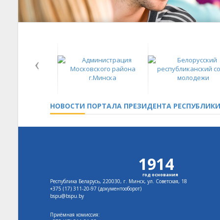
НОВОСТИ
ПОРТАЛА ПРЕЗИДЕНТА РЕСПУБЛИКИ
1914
год основания
Республика Беларусь, 220030, г. Минск, ул. Советская, 18
+375 (17)
311-20-97 (документооборот)
bspu@bspu.by
Приёмная комиссия: