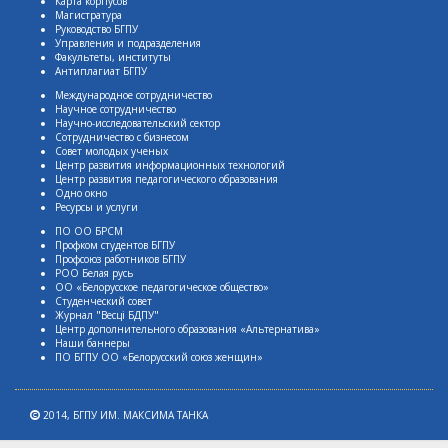
Карта корпусов
Магистратура
Руководство БГПУ
Управления и подразделения
Факультеты, институты
Антиплагиат БГПУ
Международное сотрудничество
Научное сотрудничество
Научно-исследовательский сектор
Сотрудничество с бизнесом
Совет молодых ученых
Центр развития информационных технологий
Центр развития педагогического образования
Одно окно
Ресурсы и услуги
ПО ОО БРСМ
Профком студентов БГПУ
Профсоюз работников БГПУ
РОО Белая русь
ОО «Белорусское педагогическое общество»
Студенческий совет
Журнал "Весцi БДПУ"
Центр дополнительного образования «Альтернатива»
Наши баннеры
ПО БГПУ ОО «Белорусский союз женщин»
2014,
БГПУ ИМ. МАКСИМА ТАНКА