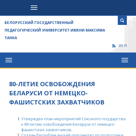
Посетителям
БЕЛОРУССКИЙ ГОСУДАРСТВЕННЫЙ
ПЕДАГОГИЧЕСКИЙ УНИВЕРСИТЕТ ИМЕНИ МАКСИМА
ТАНКА
WI-FI
Университет
Посет
80-ЛЕТИЕ ОСВОБОЖДЕНИЯ
БЕЛАРУСИ ОТ НЕМЕЦКО-
ФАШИСТСКИХ ЗАХВАТЧИКОВ
Утвержден план мероприятий Союзного государства
к 80-летию освобождения Беларуси от немецко-
фашистских захватчиков
.
Создан Республиканский оргкомитет по подготовке