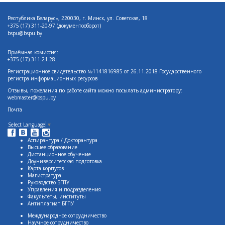
Республика Беларусь, 220030, г. Минск, ул. Советская, 18
+375 (17)
311-20-97 (документооборот)
bspu@bspu.by
Приёмная комиссия:
+375 (17) 311-21-28
Регистрационное свидетельство №1141816985 от 26.11.2018 Государственного
регистра информационных ресурсов
Отзывы, пожелания по работе сайта можно посылать администратору:
webmaster@bspu.by
Почта
Select Language
▼
Аспирантура / Докторантура
Высшее образование
Дистанционное обучение
Доуниверситетская подготовка
Карта корпусов
Магистратура
Руководство БГПУ
Управления и подразделения
Факультеты, институты
Антиплагиат БГПУ
Международное сотрудничество
Научное сотрудничество