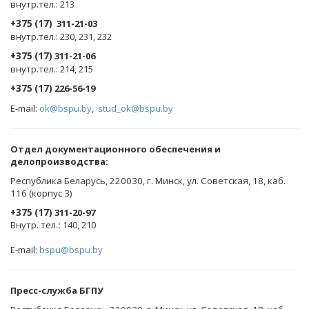
внутр.тел.: 213
+375 (17)
311-21-03
внутр.тел.: 230, 231, 232
+375 (17)
311-21-06
внутр.тел.: 214, 215
+375 (17)
226-56-19
E-mail:
ok@bspu.by
,
stud_ok@bspu.by
Oтдел документационного обеспечения и
делопроизводства:
Республика Беларусь, 220030, г. Минск, ул. Советская, 18, каб.
116 (корпус 3)
+375 (17)
311-20-97
Внутр. тел.
:
140, 210
E-mail:
bspu@bspu.by
Пресс-служба БГПУ