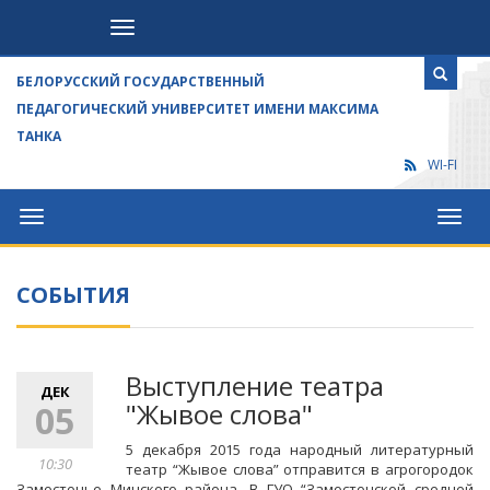
Посетителям
БЕЛОРУССКИЙ ГОСУДАРСТВЕННЫЙ
ПЕДАГОГИЧЕСКИЙ УНИВЕРСИТЕТ ИМЕНИ МАКСИМА
ТАНКА
WI-FI
Университет
Посет
СОБЫТИЯ
Выступление театра
ДЕК
"Жывое слова"
05
5 декабря 2015 года народный литературный
10:30
театр “Жывое слова” отправится в агрогородок
Замосточье Минского района. В ГУО “Замосточской средней