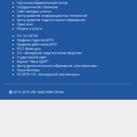
Научно-исследовательский сектор
Сотрудничество с бизнесом
Совет молодых ученых
Центр развития информационных технологий
Центр развития педагогического образования
Одно окно
Ресурсы и услуги
ПО ОО БРСМ
Профком студентов БГПУ
Профсоюз работников БГПУ
РОО Белая русь
ОО «Белорусское педагогическое общество»
Студенческий совет
Журнал "Весцi БДПУ"
Центр дополнительного образования «Альтернатива»
Наши баннеры
ПО БГПУ ОО «Белорусский союз женщин»
2014,
БГПУ ИМ. МАКСИМА ТАНКА