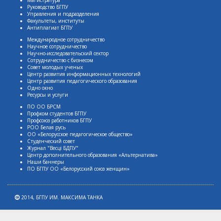
Руководство БГПУ
Управления и подразделения
Факультеты, институты
Антиплагиат БГПУ
Международное сотрудничество
Научное сотрудничество
Научно-исследовательский сектор
Сотрудничество с бизнесом
Совет молодых ученых
Центр развития информационных технологий
Центр развития педагогического образования
Одно окно
Ресурсы и услуги
ПО ОО БРСМ
Профком студентов БГПУ
Профсоюз работников БГПУ
РОО Белая русь
ОО «Белорусское педагогическое общество»
Студенческий совет
Журнал "Весцi БДПУ"
Центр дополнительного образования «Альтернатива»
Наши баннеры
ПО БГПУ ОО «Белорусский союз женщин»
2014,
БГПУ ИМ. МАКСИМА ТАНКА