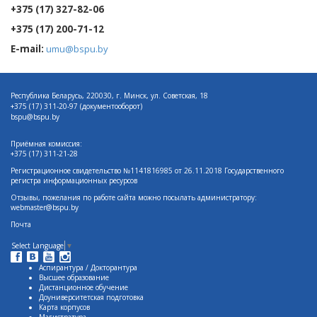
+375 (17) 327-82-06
+375 (17) 200-71-12
E-mail:
umu@bspu.by
Республика Беларусь, 220030, г. Минск, ул. Советская, 18
+375 (17)
311-20-97 (документооборот)
bspu@bspu.by
Приёмная комиссия:
+375 (17) 311-21-28
Регистрационное свидетельство №1141816985 от 26.11.2018 Государственного
регистра информационных ресурсов
Отзывы, пожелания по работе сайта можно посылать администратору:
webmaster@bspu.by
Почта
Select Language
▼
Аспирантура / Докторантура
Высшее образование
Дистанционное обучение
Доуниверситетская подготовка
Карта корпусов
Магистратура