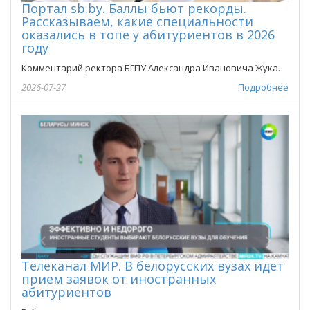
Портал sb.by. Баллы бьют рекорды.
Рассказываем, какие специальности
оказались в топе у абитуриентов в 2026
году
Комментарий ректора БГПУ Александра Ивановича Жука.
2026-07-27
Подробнее
Телеканал МИР. В белорусских вузах идет
прием заявок от иностранных
абитуриентов