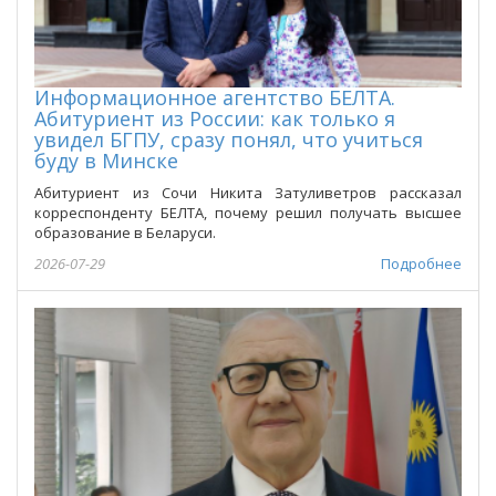
Информационное агентство БЕЛТА.
Абитуриент из России: как только я
увидел БГПУ, сразу понял, что учиться
буду в Минске
Абитуриент из Сочи Никита Затуливетров рассказал
корреспонденту БЕЛТА, почему решил получать высшее
образование в Беларуси.
2026-07-29
Подробнее