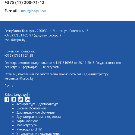
+375 (17) 200-71-12
E-mail:
umu@bspu.by
Республика Беларусь, 220030, г. Минск, ул. Советская, 18
+375 (17)
311-20-97 (документооборот)
bspu@bspu.by
Приёмная комиссия:
+375 (17) 311-21-28
Регистрационное свидетельство №1141816985 от 26.11.2018 Государственного
регистра информационных ресурсов
Отзывы, пожелания по работе сайта можно посылать администратору:
webmaster@bspu.by
Почта
Select Language
▼
Аспирантура / Докторантура
Высшее образование
Дистанционное обучение
Доуниверситетская подготовка
Карта корпусов
Магистратура
Руководство БГПУ
Управления и подразделения