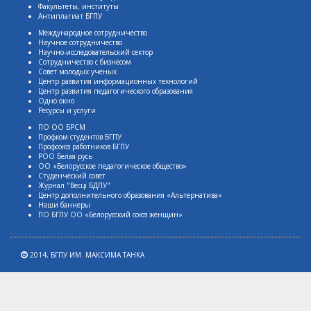
Факультеты, институты
Антиплагиат БГПУ
Международное сотрудничество
Научное сотрудничество
Научно-исследовательский сектор
Сотрудничество с бизнесом
Совет молодых ученых
Центр развития информационных технологий
Центр развития педагогического образования
Одно окно
Ресурсы и услуги
ПО ОО БРСМ
Профком студентов БГПУ
Профсоюз работников БГПУ
РОО Белая русь
ОО «Белорусское педагогическое общество»
Студенческий совет
Журнал "Весцi БДПУ"
Центр дополнительного образования «Альтернатива»
Наши баннеры
ПО БГПУ ОО «Белорусский союз женщин»
2014,
БГПУ ИМ. МАКСИМА ТАНКА