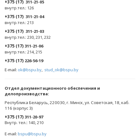
+375 (17)
311-21-05
внутр.тел.: 126
+375 (17)
311-21-04
внутр.тел.: 213
+375 (17)
311-21-03
внутр.тел.: 230, 231, 232
+375 (17)
311-21-06
внутр.тел.: 214, 215
+375 (17)
226-56-19
E-mail:
ok@bspu.by
,
stud_ok@bspu.by
Oтдел документационного обеспечения и
делопроизводства:
Республика Беларусь, 220030, г. Минск, ул. Советская, 18, каб.
116 (корпус 3)
+375 (17)
311-20-97
Внутр. тел.
:
140, 210
E-mail:
bspu@bspu.by