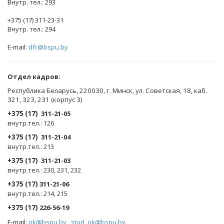
Внутр. тел.: 293
+375 (17) 311-23-31
Внутр. тел.: 294
E-mail:
dfr@bspu.by
Отдел кадров:
Республика Беларусь, 220030, г. Минск, ул. Советская, 18, каб.
321, 323, 231 (корпус 3)
+375 (17)
311-21-05
внутр.тел.: 126
+375 (17)
311-21-04
внутр.тел.: 213
+375 (17)
311-21-03
внутр.тел.: 230, 231, 232
+375 (17)
311-21-06
внутр.тел.: 214, 215
+375 (17)
226-56-19
E-mail:
ok@bspu.by
,
stud_ok@bspu.by