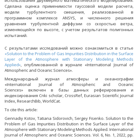
использования двухмерного математического моделирования.
Сделана оценка применимости гауссовой модели расчета,
модели турбулентного смешения, реализованной в
программном комплексе ANSYS, и численного решения
уравнения турбулентной диффузии со скоростью ветра,
изменяющейся по высоте, с учетом результатов полигонных
испытаний.
С результатами исследований можно ознакомиться в статье
«Solution to the Problem of Gas Impurities Distribution in the Surface
Layer of the Atmosphere with Stationary Modeling Methods
Applied»
, опубликованной в журнале «International Journal of
Atmospheric and Oceanic Sciences».
Международный журнал атмосферы и океанографии
«International Journal of Atmospheric and Oceanic
Sciences» включен в базы данных реферирования и
индексирования Cnki scholar, CrossRef, Eurasian Scientific Journal
Index, ResearchBib, WorldCat.
To cite this article:
Gennadiy Kotov, Tatiana Sidorovich, Sergey Fisenko. Solution to the
Problem of Gas Impurities Distribution in the Surface Layer of the
Atmosphere with Stationary Modeling Methods Applied. International
Journal of Atmospheric and Oceanic Sciences. Vol. 6, No. 1, 2022, pp.