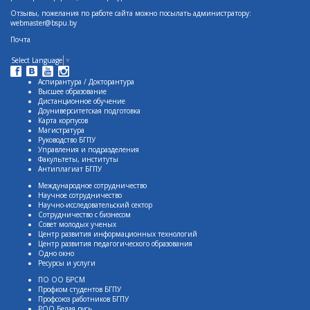
Отзывы, пожелания по работе сайта можно посылать администратору:
webmaster@bspu.by
Почта
Select Language
▼
Аспирантура / Докторантура
Высшее образование
Дистанционное обучение
Доуниверситетская подготовка
Карта корпусов
Магистратура
Руководство БГПУ
Управления и подразделения
Факультеты, институты
Антиплагиат БГПУ
Международное сотрудничество
Научное сотрудничество
Научно-исследовательский сектор
Сотрудничество с бизнесом
Совет молодых ученых
Центр развития информационных технологий
Центр развития педагогического образования
Одно окно
Ресурсы и услуги
ПО ОО БРСМ
Профком студентов БГПУ
Профсоюз работников БГПУ
РОО Белая русь