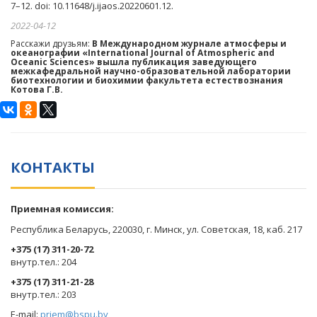
7–12. doi: 10.11648/j.ijaos.20220601.12.
2022-04-12
Расскажи друзьям:
В Международном журнале атмосферы и
океанографии «International Journal of Atmospheric and
Oceanic Sciences» вышла публикация заведующего
межкафедральной научно-образовательной лаборатории
биотехнологии и биохимии факультета естествознания
Котова Г.В.
КОНТАКТЫ
Приемная комиссия:
Республика Беларусь, 220030, г. Минск, ул. Советская, 18, каб. 217
+375 (17) 311-20-72
​внутр.тел.: 204
+375 (17) 311-21-28
​внутр.тел.: 203
E-mail:
priem@bspu.by