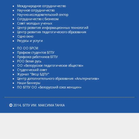
Международное сотрудничество
Научное сотрудничество
Научно-исследовательский сектор
Сотрудничество с бизнесом
Совет молодых ученых
Центр развития информационных технологий
Центр развития педагогического образования
Одно окно
Ресурсы и услуги
ПО ОО БРСМ
Профком студентов БГПУ
Профсоюз работников БГПУ
РОО Белая русь
ОО «Белорусское педагогическое общество»
Студенческий совет
Журнал "Весцi БДПУ"
Центр дополнительного образования «Альтернатива»
Наши баннеры
ПО БГПУ ОО «Белорусский союз женщин»
2014,
БГПУ ИМ. МАКСИМА ТАНКА