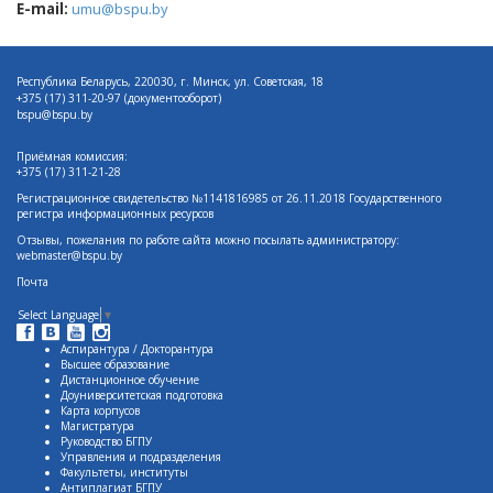
E-mail:
umu@bspu.by
Республика Беларусь, 220030, г. Минск, ул. Советская, 18
+375 (17)
311-20-97 (документооборот)
bspu@bspu.by
Приёмная комиссия:
+375 (17) 311-21-28
Регистрационное свидетельство №1141816985 от 26.11.2018 Государственного
регистра информационных ресурсов
Отзывы, пожелания по работе сайта можно посылать администратору:
webmaster@bspu.by
Почта
Select Language
▼
Аспирантура / Докторантура
Высшее образование
Дистанционное обучение
Доуниверситетская подготовка
Карта корпусов
Магистратура
Руководство БГПУ
Управления и подразделения
Факультеты, институты
Антиплагиат БГПУ