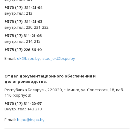
+375 (17)
311-21-04
внутр.тел.: 213
+375 (17)
311-21-03
внутр.тел.: 230, 231, 232
+375 (17)
311-21-06
внутр.тел.: 214, 215
+375 (17)
226-56-19
E-mail:
ok@bspu.by
,
stud_ok@bspu.by
Oтдел документационного обеспечения и
делопроизводства:
Республика Беларусь, 220030, г. Минск, ул. Советская, 18, каб.
116 (корпус 3)
+375 (17)
311-20-97
Внутр. тел.
:
140, 210
E-mail:
bspu@bspu.by