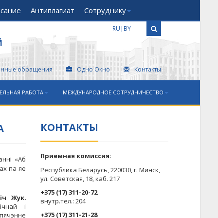
исание
Антиплагиат
Сотруднику
RU
|
BY
Й
онные обращения
Одно Окно
Контакты
ЕЛЬНАЯ РАБОТА
МЕЖДУНАРОДНОЕ СОТРУДНИЧЕСТВО
КОНТАКТЫ
А
Приемная комиссия:
анні «Аб
чах па яе
Республика Беларусь, 220030, г. Минск,
ул. Советская, 18, каб. 217
+375 (17) 311-20-72
віч Жук
.
​внутр.тел.: 204
ічнай і
+375 (17) 311-21-28
спячэнне