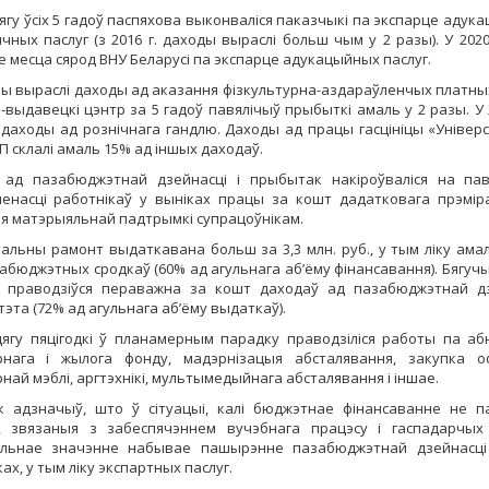
ягу ўсіх 5 гадоў паспяхова выконваліся паказчыкі па экспарце адука
чных паслуг (з 2016 г. даходы выраслі больш чым у 2 разы). У 2020
-е месца сярод ВНУ Беларусі па экспарце адукацыйных паслуг.
азы выраслі даходы ад аказання фізкультурна-аздараўленчых платных
-выдавецкі цэнтр за 5 гадоў павялічыў прыбыткі амаль у 2 разы. У 
 даходы ад рознічнага гандлю. Даходы ад працы гасцініцы «Універс
П склалі амаль 15% ад іншых даходаў.
 ад пазабюджэтнай дзейнасці і прыбытак накіроўваліся на па
ленасці работнікаў у выніках працы за кошт дадатковага прэмір
я матэрыяльнай падтрымкі супрацоўнікам.
тальны рамонт выдаткавана больш за 3,3 млн. руб., у тым ліку амал
забюджэтных сродкаў (60% ад агульнага аб’ёму фінансавання). Бягуч
а праводзіўся пераважна за кошт даходаў ад пазабюджэтнай дз
тэта (72% ад агульнага аб’ёму выдаткаў).
ягу пяцігодкі ў планамерным парадку праводзіліся работы па аб
рнага і жылога фонду, мадэрнізацыя абсталявання, закупка оф
най мэблі, аргтэхнікі, мультымедыйнага абсталявання і іншае.
ук адзначыў, што ў сітуацыі, калі бюджэтнае фінансаванне не 
, звязаныя з забеспячэннем вучэбнага працэсу і гаспадарчых
льнае значэнне набывае пашырэнне пазабюджэтнай дзейнасці 
х, у тым ліку экспартных паслуг.