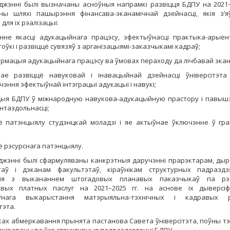
джэнні былі вызначаны асноўныя напрамкі развіцця БДПУ на 2021−2
ны шляхі пашырэння фінансава-эканамічнай дзейнасці, якія з’
для іх рэалізацыі:
не якасці адукацыйнага працэсу, эфектыўнасці практыка-арые
оўкі і развіццё сувязяў з арганізацыямі-заказчыкамі кадраў;
рмацыя адукацыйнага працэсу ва ўмовах пераходу да лічбавай экано
вае развіццё навуковай і інавацыйнай дзейнасці ўніверсітэт
чэння эфектыўнай інтэграцыі адукацыі і навукі;
цыя БДПУ ў міжнародную навукова-адукацыйную прастору і павыш
нтаздольнасці;
ё патэнцыялу студэнцкай моладзі і яе актыўнае ўключэнне ў гр
ё рэсурснага патэнцыялу.
джэнні былі сфармуляваны канкрэтныя даручэнні прарэктарам, ды
таў і дэканам факультэтаў, кіраўнікам структурных падраздз
ыя з выкананнем штогадовых планавых паказчыкаў па рэа
овых платных паслуг на 2021–2025 гг. на аснове іх дыверсіфі
ўнага выкарыстання матэрыяльна-тэхнічных і кадравых р
тэта.
ках абмеркавання прынята пастанова Савета ўніверсітэта, поўны тэ