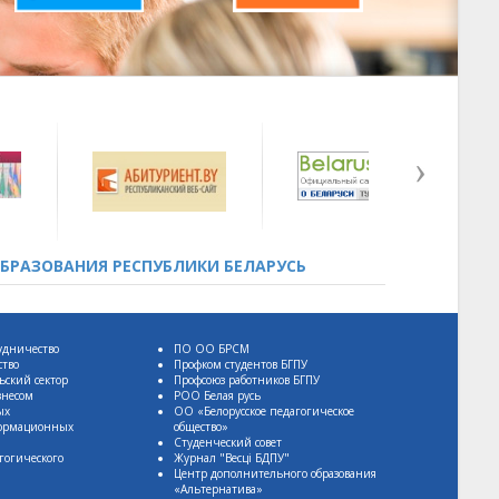
БРАЗОВАНИЯ РЕСПУБЛИКИ БЕЛАРУСЬ
удничество
ПО ОО БРСМ
ство
Профком студентов БГПУ
ьский сектор
Профсоюз работников БГПУ
знесом
РОО Белая русь
ых
ОО «Белорусское педагогическое
формационных
общество»
Студенческий совет
гогического
Журнал "Весцi БДПУ"
Центр дополнительного образования
«Альтернатива»