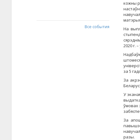
кожны р
настаўн
навучал
матэрыя
Все события
На выпл
стыпенд
сярэдні
2020 г. –
Надбаўк
штомеся
універс
за 5 га
За акрэ
Беларус
У экана
выдатка
ўмовах 
забяспе
За апо
павышэ
навучаль
разы.