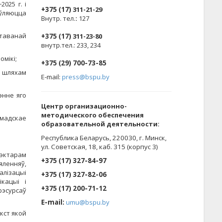
025 г. і
+375 (17)
311-21-29
яўляюцца
Внутр. тел.
:
127
нтаванай
+375 (17)
311-23-80
внутр.тел.: 233, 234
мікі;
+375 (29) 700-73-85
а шляхам
E-mail:
press@bspu.by
энне яго
Центр организационно-
методического обеспечения
амадскае
образовательной деятельности
:
Республика Беларусь, 220030, г. Минск,
ул. Советская, 18, каб. 315 (корпус 3)
рэктарам
+375 (17) 327-84-97
яленняў,
лізацыі
+375 (17) 327-82-06
кацыі і
+375 (17) 200-71-12
эсурсаў
E-mail:
umu@bspu.by
кст якой