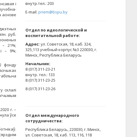
​внутр.тел.: 203
нсавая і
учэбна-
E-mail:
priem@bspu.by
а аснове
юджэтных
Отдел по идеологической и
лн. руб.
воспитательной работе:
ароненых
Адрес:
ул. Советская, 18, каб. 324,
 – 21%;
325,113 учебный корпус №3 220030, г.
кі – 9%;
Минск, Республика Беларусь
Начальник:
ў фонду
8 (017) 311-23-21
казчыках
внутр. тел.: 133
табільна
8 (017) 311-23-25
8 (017) 311-23-26
у склалі
магчымым
2020 г. –
анула ўсе
Отдел международного
сотрудничества:
тнікаў.
Республика Беларусь, 220030, г. Минск,
сярэднім
ул. Советская, 18, каб. 113, 116, 118