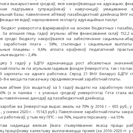
нага выкарыстання сродкаў, якія накіроўваюцца на адукацыю; фіна
ьная падтрымка супрацоўнікаў і навучэнцаў; умацаванне в
льнай базы; павелічэнне аб’ёмаў пазабюджэтнай дзейнасці ВНУ н
фікацыі яе відаў; нарошчванне экспарту адукацыйных паслуг.
 бюджэт універсітэта фарміраваўся на аснове бюджэтных і пазаб
. За апошнія пяць гадоў агульны аб’ём фінансавання склаў 152,2 м
я сродкі бюджэту накіроўваліся на забеспячэнне сацыяльна-аб
й: заработная плата – 58%; стыпендыі і сацыяльныя выплаты
ьныя плацяжы – 9,6%; аплата кіраўнікоў педагагічнай практы
ныя выдаткі – 2,4%.
цягу 5 гадоў у БДПУ адзначаецца рост абсалютных значэння
най платы як па агульным гадавым фондзе ўніверсітэта, так і па па
й зарплаты на аднаго работніка. Сярод 21 ВНУ Беларусі БДПУ с
6–8-е месца па паказчыку сярэднямесячнай заработнай платы.
ным аб’ёме ўсіх выдаткаў за 5 гадоў выдаткі на заработную плат
0% (з іх палова − з уласных сродкаў універсітэта). Гэта стала 
ы павелічэнню даходаў ад пазабюджэтнай дзейнасці.
заробак ва ўніверсітэце вырас амаль на 70% (у 2016 г. – 655 руб., у 
., у снежні 2020 г. – 1514,5 руб.). Павелічэнне заработнай платы закр
і работнікаў, у тым ліку ППС – на 76%, іншага персаналу – на 55%.
атам надаецца вялікая ўвага стымуляванню якасці працы рабо
ц працоўнаму калектыву выплачваецца прэмія (за 2016–2020 гг. у 