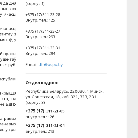
я да Дня
(корпус 1)
 выніках
у якасці
+375 (17) 311-23-28
Внутр. тел.: 125
ечанасці
+375 (17) 311-23-27
дэнтаў з
Внутр. тел.: 293
ыятаў, у
+375 (17) 311-23-31
Внутр. тел.: 294
ай працы
тудэнтаў
E-mail:
dfr@bspu.by
ыс. руб.
спублікі
Отдел кадров:
Республика Беларусь, 220030, г. Минск,
пакрыцця
ул. Советская, 18, каб. 321, 323, 231
тэта, ва
(корпус 3)
нне БДПУ
+375 (17)
311-21-05
внутр.тел.: 126
аграмах
ланавых
+375 (17)
311-21-04
аль у тры
внутр.тел.: 213