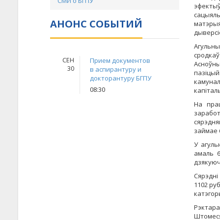
СМИ о БГПУ
эфектыў
сацыял
АНОНС СОБЫТИЙ
матэрыя
дыверсі
Агульны
сродкаў
СЕН
Прием документов
Асноўны
30
в аспирантуру и
пазіцы
докторантуру БГПУ
камунал
08:30
капіталь
На пра
заработ
сярэдня
займае 
У агуль
амаль 6
дзякуюч
Сярэдні 
1102 руб
катэгоры
Рэктар
Штомеся