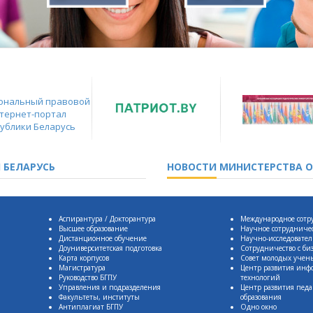
 БЕЛАРУСЬ
НОВОСТИ
МИНИСТЕРСТВА О
Аспирантура / Докторантура
Международное сотр
Высшее образование
Научное сотрудниче
Дистанционное обучение
Научно-исследовател
Доуниверситетская подготовка
Сотрудничество с би
Карта корпусов
Совет молодых учен
Магистратура
Центр развития ин
Руководство БГПУ
технологий
Управления и подразделения
Центр развития педа
Факультеты, институты
образования
Антиплагиат БГПУ
Одно окно