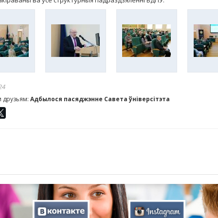
акіраваны ва ўсе структурныя падраздзяленні БДПУ.
24
и друзьям:
Адбылося пасяджэнне Савета ўніверсітэта