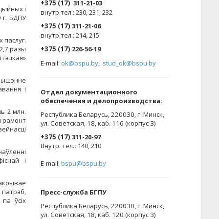
+375 (17)
311-21-03
цыйных і
внутр.тел.: 230, 231, 232
 г. БДПУ
+375 (17)
311-21-06
внутр.тел.: 214, 215
 паслуг.
2,7 разы
+375 (17)
226-56-19
ітэцкая»
E-mail:
ok@bspu.by
,
stud_ok@bspu.by
вышэнне
авання і
Oтдел документационного
обеспечения и делопроизводства:
ь 2 млн.
Республика Беларусь, 220030, г. Минск,
ы рамонт
ул. Советская, 18, каб. 116 (корпус 3)
ейнасці
+375 (17)
311-20-97
Внутр. тел.
:
140, 210
наўленні
існай і
E-mail:
bspu@bspu.by
пакрывае
 патрэб,
Пресс-служба БГПУ
па ўсіх
Республика Беларусь, 220030, г. Минск,
ул. Советская, 18, каб. 120 (корпус 3)