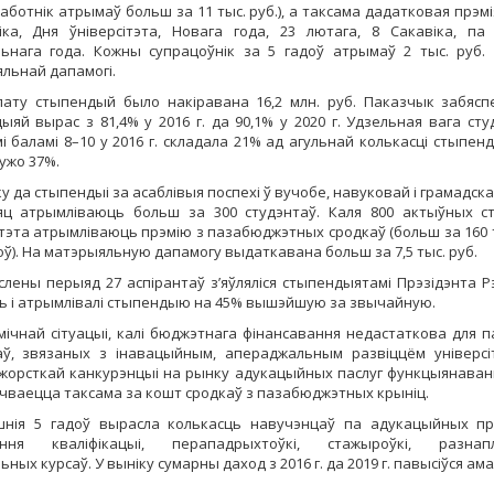
аботнік атрымаў больш за 11 тыс. руб.), а таксама дадатковая прэмі
іка, Дня ўніверсітэта, Новага года, 23 лютага, 8 Сакавіка, па
ьнага года. Кожны супрацоўнік за 5 гадоў атрымаў 2 тыс. руб. 
льнай дапамогі.
ату стыпендый было накіравана 16,2 млн. руб. Паказчык забясп
ыяй вырас з 81,4% у 2016 г. да 90,1% у 2020 г. Удзельная вага сту
мі баламі 8–10 у 2016 г. складала 21% ад агульнай колькасці стыпенд
 ужо 37%.
у да стыпендыі за асаблівыя поспехі ў вучобе, навуковай і грамадск
ц атрымліваюць больш за 300 студэнтаў. Каля 800 актыўных с
ітэта атрымліваюць прэмію з пазабюджэтных сродкаў (больш за 160 т
доў). На матэрыяльную дапамогу выдаткавана больш за 7,5 тыс. руб.
слены перыяд 27 аспірантаў з’яўляліся стыпендыятамі Прэзідэнта Рэ
ь і атрымлівалі стыпендыю на 45% вышэйшую за звычайную.
мічнай сітуацыі, калі бюджэтнага фінансавання недастаткова для 
ў, звязаных з інавацыйным, апераджальным развіццём універсі
жорсткай канкурэнцыі на рынку адукацыйных паслуг функцыянава
чваецца таксама за кошт сродкаў з пазабюджэтных крыніц.
шнія 5 гадоў вырасла колькасць навучэнцаў па адукацыйных пр
ння кваліфікацыі, перападрыхтоўкі, стажыроўкі, разнап
ных курсаў. У выніку сумарны даход з 2016 г. да 2019 г. павысіўся ам