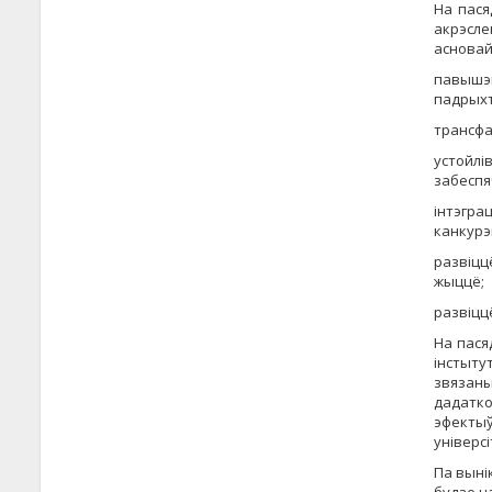
На пася
акрэсле
асновай 
павышэн
падрыхт
трансфа
устойлі
забеспя
інтэгра
канкурэ
развіцц
жыццё;
развіцц
На пася
інстыту
звязан
дадатк
эфекты
універсі
Па выні