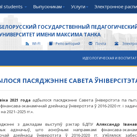
nal students
Выпускникам
Услуги
Электронное расп
БЕЛОРУССКИЙ ГОСУДАРСТВЕННЫЙ ПЕДАГОГИЧЕСКИ
УНИВЕРСИТЕТ ИМЕНИ МАКСИМА ТАНКА
WI-FI
Репозиторий
Почта
Электр
ИДЕОЛОГИЧЕСКАЯ И ВОСПИТАТ
ЛОСЯ ПАСЯДЖЭННЕ САВЕТА ЎНІВЕРСІТЭТ
віка 2021 года
адбылося пасяджэнне Савета ўніверсітэта па пыт
фінансава-эканамічнай дзейнасці ўніверсітэта ў 2016-2020 гг. і зада
 на 2021–2025 гг.».
яджэнні з дакладам выступіў рэктар БДПУ
Аляксандр Івана
чык адзначыў, што асноўнымі напрамкамі фінансава-эканам
рчай дзейнасці ўніверсітэта ў 2016-2020 гг. з’яўляліся: забе