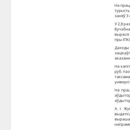
На прац
турысты
заняў 3
У 2,8 р
Вучэбна
выраслі
пры ІПКі
Даходы
зацікаў
аказанн
На капі
руб. па
таксам
універсі
На прац
аўдыто
аўдытор
А. І. Ж
выдаткі
выраша
напрамка