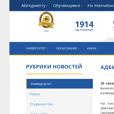
Абитуриенту
Обучающимся
For internatio
1914
год основания
УНИВЕРСИТЕТ
ОБРАЗОВАНИЕ
НАУКА
РУБРИКИ НОВОСТЕЙ
АДБЫ
25 сака
Университет
выніках 
развіцці
Наука
На пас
Студенчество
Даклад
гаспада