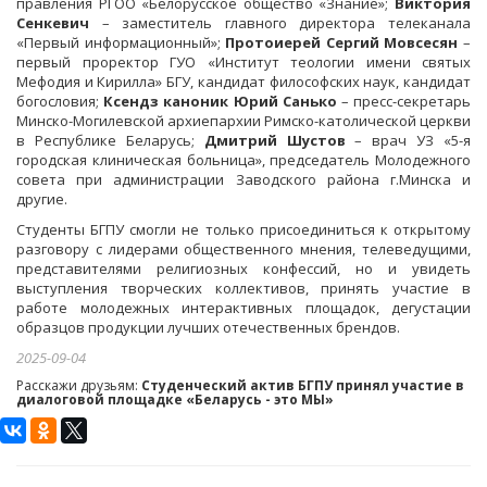
правления РГОО «Белорусское общество «Знание»;
Виктория
Сенкевич
– заместитель главного директора телеканала
«Первый информационный»;
Протоиерей Сергий Мовсесян
–
первый проректор ГУО «Институт теологии имени святых
Мефодия и Кирилла» БГУ, кандидат философских наук, кандидат
богословия;
Ксендз каноник Юрий Санько
– пресс-секретарь
Минско-Могилевской архиепархии Римско-католической церкви
в Республике Беларусь;
Дмитрий Шустов
– врач УЗ «5-я
городская клиническая больница», председатель Молодежного
совета при администрации Заводского района г.Минска и
другие.
Студенты БГПУ смогли не только присоединиться к открытому
разговору с лидерами общественного мнения, телеведущими,
представителями религиозных конфессий, но и увидеть
выступления творческих коллективов, принять участие в
работе молодежных интерактивных площадок, дегустации
образцов продукции лучших отечественных брендов.
2025-09-04
Расскажи друзьям:
Cтуденческий актив БГПУ принял участие в
диалоговой площадке «Беларусь - это МЫ»