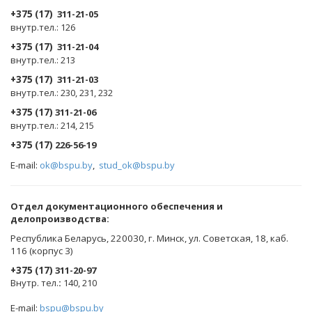
+375 (17)
311-21-05
внутр.тел.: 126
+375 (17)
311-21-04
внутр.тел.: 213
+375 (17)
311-21-03
внутр.тел.: 230, 231, 232
+375 (17)
311-21-06
внутр.тел.: 214, 215
+375 (17)
226-56-19
E-mail:
ok@bspu.by
,
stud_ok@bspu.by
Oтдел документационного обеспечения и
делопроизводства:
Республика Беларусь, 220030, г. Минск, ул. Советская, 18, каб.
116 (корпус 3)
+375 (17)
311-20-97
Внутр. тел.
:
140, 210
E-mail:
bspu@bspu.by