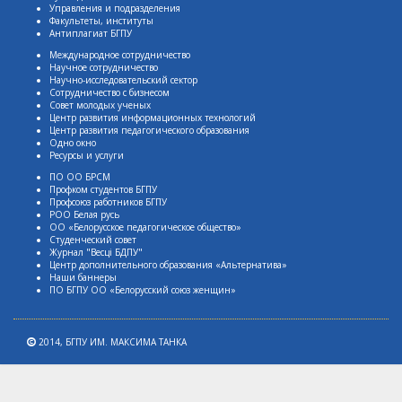
Управления и подразделения
Факультеты, институты
Антиплагиат БГПУ
Международное сотрудничество
Научное сотрудничество
Научно-исследовательский сектор
Сотрудничество с бизнесом
Совет молодых ученых
Центр развития информационных технологий
Центр развития педагогического образования
Одно окно
Ресурсы и услуги
ПО ОО БРСМ
Профком студентов БГПУ
Профсоюз работников БГПУ
РОО Белая русь
ОО «Белорусское педагогическое общество»
Студенческий совет
Журнал "Весцi БДПУ"
Центр дополнительного образования «Альтернатива»
Наши баннеры
ПО БГПУ ОО «Белорусский союз женщин»
2014,
БГПУ ИМ. МАКСИМА ТАНКА