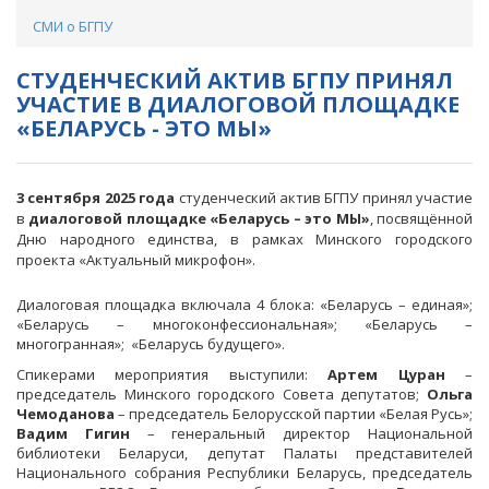
СМИ о БГПУ
CТУДЕНЧЕСКИЙ АКТИВ БГПУ ПРИНЯЛ
УЧАСТИЕ В ДИАЛОГОВОЙ ПЛОЩАДКЕ
«БЕЛАРУСЬ - ЭТО МЫ»
3 сентября 2025 года
студенческий актив БГПУ принял участие
в
диалоговой площадке «Беларусь – это МЫ»
, посвящённой
Дню народного единства, в рамках Минского городского
проекта «Актуальный микрофон».
Диалоговая площадка включала 4 блока: «Беларусь – единая»;
«Беларусь – многоконфессиональная»; «Беларусь –
многогранная»; «Беларусь будущего».
Спикерами мероприятия выступили:
Артем Цуран
–
председатель Минского городского Совета депутатов;
Ольга
Чемоданова
– председатель Белорусской партии «Белая Русь»;
Вадим Гигин
– генеральный директор Национальной
библиотеки Беларуси, депутат Палаты представителей
Национального собрания Республики Беларусь, председатель