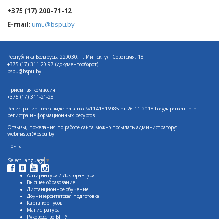
+375 (17) 200-71-12
E-mail:
umu@bspu.by
Республика Беларусь, 220030, г. Минск, ул. Советская, 18
+375 (17)
311-20-97 (документооборот)
bspu@bspu.by
Приёмная комиссия:
+375 (17) 311-21-28
Регистрационное свидетельство №1141816985 от 26.11.2018 Государственного
регистра информационных ресурсов
Отзывы, пожелания по работе сайта можно посылать администратору:
webmaster@bspu.by
Почта
Select Language
▼
Аспирантура / Докторантура
Высшее образование
Дистанционное обучение
Доуниверситетская подготовка
Карта корпусов
Магистратура
Руководство БГПУ